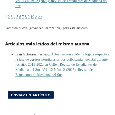
Vol. 13 Núm. 2 (2025): Revista de Estudiantes de Medicina del
Sur
1
2
3
4
5
6
7
8
9
10
>
>>
También puede {advancedSearchLink} para este artículo.
Artículos más leídos del mismo autor/a
Iván Gutiérrez Pacheco,
Actualización epidemiológica respecto a
la tasa de egresos hospitalarios por policitemia neonatal durante
los años 2019-2022 en Chile
,
Revista de Estudiantes de
Medicina del Sur: Vol. 12 Núm. 2 (2025): Revista de
Estudiantes de Medicina del Sur
ENVIAR UN ARTÍCULO