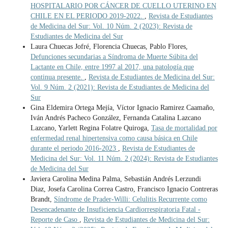
HOSPITALARIO POR CÁNCER DE CUELLO UTERINO EN
CHILE EN EL PERIODO 2019-2022.
,
Revista de Estudiantes
de Medicina del Sur: Vol. 10 Núm. 2 (2023): Revista de
Estudiantes de Medicina del Sur
Laura Chuecas Jofré, Florencia Chuecas, Pablo Flores,
Defunciones secundarias a Síndroma de Muerte Súbita del
Lactante en Chile, entre 1997 al 2017, una patología que
continua presente.
,
Revista de Estudiantes de Medicina del Sur:
Vol. 9 Núm. 2 (2021): Revista de Estudiantes de Medicina del
Sur
Gina Eldemira Ortega Mejía, Víctor Ignacio Ramirez Caamaño,
Iván Andrés Pacheco González, Fernanda Catalina Lazcano
Lazcano, Yarlett Regina Folatre Quiroga,
Tasa de mortalidad por
enfermedad renal hipertensiva como causa básica en Chile
durante el periodo 2016-2023
,
Revista de Estudiantes de
Medicina del Sur: Vol. 11 Núm. 2 (2024): Revista de Estudiantes
de Medicina del Sur
Javiera Carolina Medina Palma, Sebastián Andrés Lerzundi
Diaz, Josefa Carolina Correa Castro, Francisco Ignacio Contreras
Brandt,
Síndrome de Prader-Willi: Celulitis Recurrente como
Desencadenante de Insuficiencia Cardiorrespiratoria Fatal -
Reporte de Caso
,
Revista de Estudiantes de Medicina del Sur: