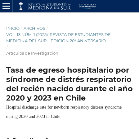
INICIO
/
ARCHIVOS
/
VOL. 13 NÚM. 1 (2025): REVISTA DE ESTUDIANTES DE
MEDICINA DEL SUR – EDICIÓN 20° ANIVERSARIO
/
Artículos de Investigación
Tasa de egreso hospitalario por
síndrome de distrés respiratorio
del recién nacido durante el año
2020 y 2023 en Chile
Hospital discharge rate for newborn respiratory distress syndrome
during 2020 and 2023 in Chile