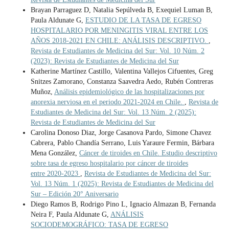
Brayan Parraguez D, Natalia Sepúlveda B, Exequiel Luman B,
Paula Aldunate G,
ESTUDIO DE LA TASA DE EGRESO
HOSPITALARIO POR MENINGITIS VIRAL ENTRE LOS
AÑOS 2018-2021 EN CHILE: ANÁLISIS DESCRIPTIVO.
,
Revista de Estudiantes de Medicina del Sur: Vol. 10 Núm. 2
(2023): Revista de Estudiantes de Medicina del Sur
Katherine Martínez Castillo, Valentina Vallejos Cifuentes, Greg
Snitzes Zamorano, Constanza Saavedra Aedo, Rubén Contreras
Muñoz,
Análisis epidemiológico de las hospitalizaciones por
anorexia nerviosa en el periodo 2021-2024 en Chile.
,
Revista de
Estudiantes de Medicina del Sur: Vol. 13 Núm. 2 (2025):
Revista de Estudiantes de Medicina del Sur
Carolina Donoso Diaz, Jorge Casanova Pardo, Simone Chavez
Cabrera, Pablo Chandía Serrano, Luis Yaraure Fermin, Bárbara
Mena González,
Cáncer de tiroides en Chile. Estudio descriptivo
sobre tasa de egreso hospitalario por cáncer de tiroides
entre 2020-2023
,
Revista de Estudiantes de Medicina del Sur:
Vol. 13 Núm. 1 (2025): Revista de Estudiantes de Medicina del
Sur – Edición 20° Aniversario
Diego Ramos B, Rodrigo Pino L, Ignacio Almazan B, Fernanda
Neira F, Paula Aldunate G,
ANÁLISIS
SOCIODEMOGRÁFICO: TASA DE EGRESO