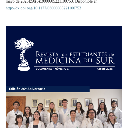
mayo de 2025];50(6):3000605221100753. Disponible en:
http://dx.doi.org/10.1177/03000605221100753