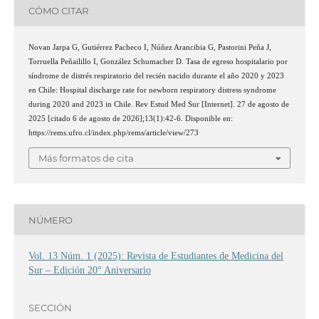
CÓMO CITAR
Novan Jarpa G, Gutiérrez Pacheco I, Núñez Arancibia G, Pastorini Peña J,
Torruella Peñailillo I, González Schumacher D. Tasa de egreso hospitalario por
síndrome de distrés respiratorio del recién nacido durante el año 2020 y 2023
en Chile: Hospital discharge rate for newborn respiratory distress syndrome
during 2020 and 2023 in Chile. Rev Estud Med Sur [Internet]. 27 de agosto de
2025 [citado 6 de agosto de 2026];13(1):42-6. Disponible en:
https://rems.ufro.cl/index.php/rems/article/view/273
Más formatos de cita
NÚMERO
Vol. 13 Núm. 1 (2025): Revista de Estudiantes de Medicina del
Sur – Edición 20° Aniversario
SECCIÓN