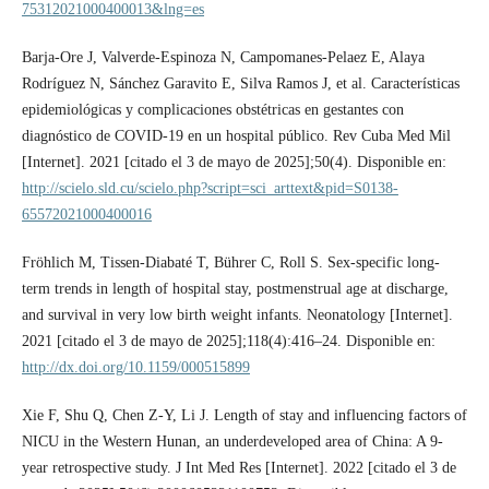
75312021000400013&lng=es
Barja-Ore J, Valverde-Espinoza N, Campomanes-Pelaez E, Alaya
Rodríguez N, Sánchez Garavito E, Silva Ramos J, et al. Características
epidemiológicas y complicaciones obstétricas en gestantes con
diagnóstico de COVID-19 en un hospital público. Rev Cuba Med Mil
[Internet]. 2021 [citado el 3 de mayo de 2025];50(4). Disponible en:
http://scielo.sld.cu/scielo.php?script=sci_arttext&pid=S0138-
65572021000400016
Fröhlich M, Tissen-Diabaté T, Bührer C, Roll S. Sex-specific long-
term trends in length of hospital stay, postmenstrual age at discharge,
and survival in very low birth weight infants. Neonatology [Internet].
2021 [citado el 3 de mayo de 2025];118(4):416–24. Disponible en:
http://dx.doi.org/10.1159/000515899
Xie F, Shu Q, Chen Z-Y, Li J. Length of stay and influencing factors of
NICU in the Western Hunan, an underdeveloped area of China: A 9-
year retrospective study. J Int Med Res [Internet]. 2022 [citado el 3 de