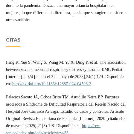
durante la pandemia. Destaca una mayor estancia hospitalaria en
mujeres, lo que difiere de la literatura, por lo que se sugiere considerar
otras variables.
CITAS
Fang K, Yue S, Wang S, Wang M, Yu X, Ding Y, et al. The association
between sex and neonatal respiratory distress syndrome. BMC Pediatr
[Internet]. 2024 [citado el 3 de mayo de 2025];24(1):129. Disponible
en:
http://dx.doi.org/10.1186/s12887-024-04596-3
‌Palacios Sacoto JA, Ochoa Brito TM, Astudillo Neira EP. Factores
asociados a Síndrome de Dificultad Respiratoria del Recién Nacido del
Hospital José Carrasco Arteaga. Estudio de casos y controles: Artículo
Original. Revista Ecuatoriana de Pediatría [Internet]. 2020 [citado el 3
de mayo de 2025];21(3):1-8. Disponible en:
https://rev-
sep.ec/index.php/johs/article/view/83