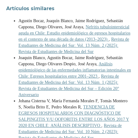
Artículos similares
Agustín Bocaz, Joaquín Blanco, Jaime Rodríguez, Sebastián
Cappona, Diego Olivares, José Araya,
Nefritis tubulointersticial
aguda en Chile: Estudio epidemiológico de egresos hospitalarios
en el contexto de una década de datos (2013–2023)
,
Revista de
Estudiantes de Medicina del Sur: Vol. 13 Núm. 2 (2025):
Revista de Estudiantes de Medicina del Sur
Joaquin Blanco, Agustín Bocaz, Jaime Rodríguez, Sebastián
Cappona, Diego Olivares Despio, José Araya,
Análisis
epidemiológico de las enfermedades inflamatorias intestinales en
Chile: Egresos hospitalarios entre 2001–2023
,
Revista de
Estudiantes de Medicina del Sur: Vol. 13 Núm. 1 (2025):
Revista de Estudiantes de Medicina del Sur – Edición 20°
Aniversario
Johana Cisterna V, María Fernanda Morales F, Tomás Montero
S, Noelia Brito E, Pedro Morales R,
TENDENCIA DE
EGRESOS HOSPITALARIOS CON DIAGNÓSTICO DE
SALPINGITIS Y/U OOFORITIS ENTRE LOS AÑOS 2017 Y
2020 EN CHILE: ANÁLISIS DESCRIPTIVO
,
Revista de
Estudiantes de Medicina del Sur: Vol. 10 Núm. 2 (2023):
Revista de Estudiantes de Medicina del Sur