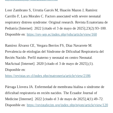
Loor Zambrano S, Urrutia Garcés M, Huacón Mazon J, Ramírez
Carrillo F, Lara Morales C. Factors associated with severe neonatal
respiratory distress syndrome: Original research. Revista Ecuatoriana de
Pediatría [Internet]. 2022 [citado el 3 de mayo de 2025];23(2):93–100.
Disponible en:
https://rev-sep.ec/index.php/johs/article/view/160
‌Ramírez Álvarez CE, Vergara Berríos FS, Díaz Navarrete M.
Prevalencia de etiologías del Síndrome de Dificultad Respiratoria del
Recién Nacido. Perfil materno y neonatal en centro Neonatal.
MatActual [Internet]. 2020 [citado el 3 de mayo de 2025];(1).
Disponible en:
https://revistas.uv.cl/index.php/matroneria/article/view/2186
Párraga Llovera JA. Enfermedad de membrana hialina o síndrome de
dificultad respiratoria en recién nacidos. The Ecuador Journal of
Medicine [Internet]. 2022 [citado el 3 de mayo de 2025];4(1):49–72.
Disponible en:
https://revistafecim.org/index.php/tejom/article/view/120