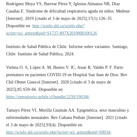
Rodríguez Moya VS, Barrese Pérez Y, Iglesias Almanza NR, Diaz
Casañas E. Síndrome de dificultad respiratoria aguda en niños. Medisur
[Internet]. 2019 [citado el 3 de mayo de 2025];17(1):126–35.
Disponible en:
http://scielo.sld.cu/scielo.php?
script=sci_arttext&pid=S1727-897X2019000100126
Instituto de Salud Pública de Chile. Informe sobre variantes. Santiago,
Chile: Instituto de Salud Pública; 2024.
Vielma O. S, López A. M, Bustos V. JC, Assar R, Valdés P. F. Parto
prematuro en pacientes COVID-19 en Hospital San Juan de Dios. Rev
Chil Obstet Ginecol [Internet]. 2020 [citado el 3 de mayo de
2025];85:S59–66. Disponible en:
https://repositorio.uchile.cl/handle/2250/190346
Tamayo Pérez VI, Morilla Guzmán AA. Epigenética, sexo masculino y
enfermedades neonatales. Rev Cubana Pediatr [Internet]. 2021 [citado
el 3 de mayo de 2025];93(4). Disponible en:
http://scielo.sld.cu/scielo.php?script=sci_arttext&pid=S0034-