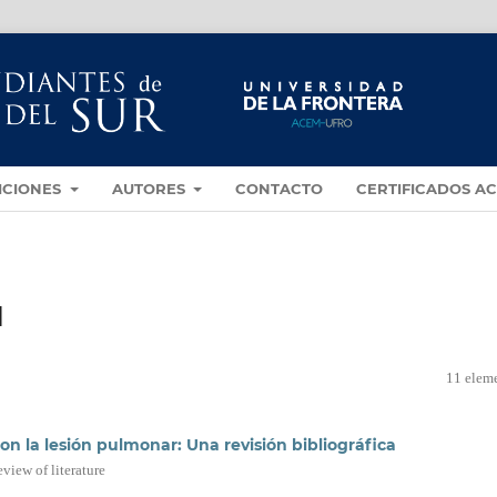
ICIONES
AUTORES
CONTACTO
CERTIFICADOS A
l
11 elem
 con la lesión pulmonar: Una revisión bibliográfica
eview of literature