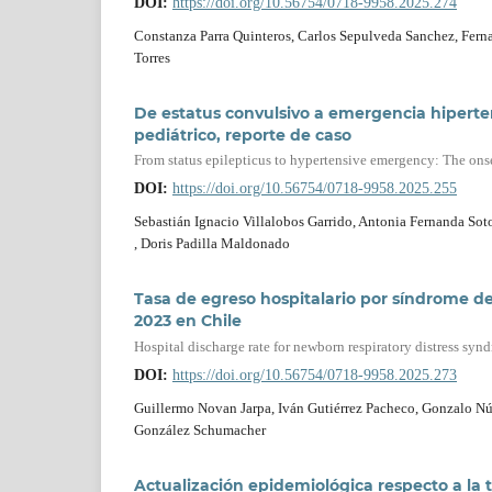
DOI:
https://doi.org/10.56754/0718-9958.2025.274
Constanza Parra Quinteros, Carlos Sepulveda Sanchez, Ferna
Torres
De estatus convulsivo a emergencia hiperte
pediátrico, reporte de caso
From status epilepticus to hypertensive emergency: The onse
DOI:
https://doi.org/10.56754/0718-9958.2025.255
Sebastián Ignacio Villalobos Garrido, Antonia Fernanda Sot
, Doris Padilla Maldonado
Tasa de egreso hospitalario por síndrome de 
2023 en Chile
Hospital discharge rate for newborn respiratory distress sy
DOI:
https://doi.org/10.56754/0718-9958.2025.273
Guillermo Novan Jarpa, Iván Gutiérrez Pacheco, Gonzalo Núñe
González Schumacher
Actualización epidemiológica respecto a la 