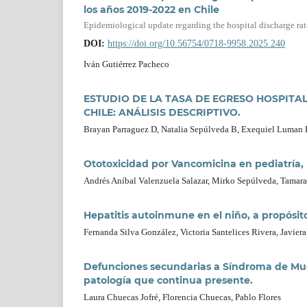
los años 2019-2022 en Chile
Epidemiological update regarding the hospital discharge ra
DOI:
https://doi.org/10.56754/0718-9958.2025.240
Iván Gutiérrez Pacheco
ESTUDIO DE LA TASA DE EGRESO HOSPITALA
CHILE: ANÁLISIS DESCRIPTIVO.
Brayan Parraguez D, Natalia Sepúlveda B, Exequiel Luman 
Ototoxicidad por Vancomicina en pediatría, 
Andrés Aníbal Valenzuela Salazar, Mirko Sepúlveda, Tamara
Hepatitis autoinmune en el niño, a propósit
Fernanda Silva González, Victoria Santelices Rivera, Javier
Defunciones secundarias a Síndroma de Muert
patología que continua presente.
Laura Chuecas Jofré, Florencia Chuecas, Pablo Flores