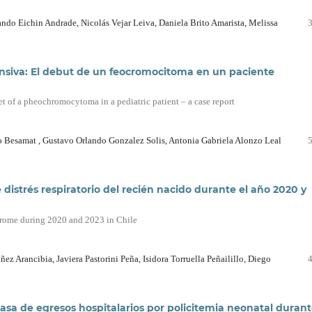
ndo Eichin Andrade, Nicolás Vejar Leiva, Daniela Brito Amarista, Melissa
nsiva: El debut de un feocromocitoma en un paciente
t of a pheochromocytoma in a pediatric patient – a case report
o Besamat , Gustavo Orlando Gonzalez Solis, Antonia Gabriela Alonzo Leal
distrés respiratorio del recién nacido durante el año 2020 y
ndrome during 2020 and 2023 in Chile
z Arancibia, Javiera Pastorini Peña, Isidora Torruella Peñailillo, Diego
tasa de egresos hospitalarios por policitemia neonatal duran