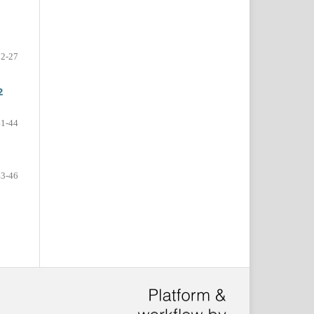
22-27
2
41-44
43-46