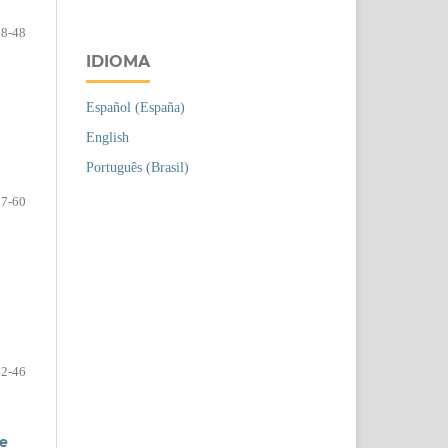
38-48
IDIOMA
Español (España)
English
Português (Brasil)
57-60
42-46
te