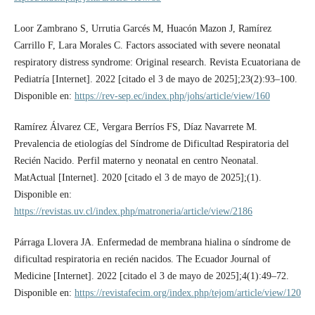
Loor Zambrano S, Urrutia Garcés M, Huacón Mazon J, Ramírez
Carrillo F, Lara Morales C. Factors associated with severe neonatal
respiratory distress syndrome: Original research. Revista Ecuatoriana de
Pediatría [Internet]. 2022 [citado el 3 de mayo de 2025];23(2):93–100.
Disponible en:
https://rev-sep.ec/index.php/johs/article/view/160
‌Ramírez Álvarez CE, Vergara Berríos FS, Díaz Navarrete M.
Prevalencia de etiologías del Síndrome de Dificultad Respiratoria del
Recién Nacido. Perfil materno y neonatal en centro Neonatal.
MatActual [Internet]. 2020 [citado el 3 de mayo de 2025];(1).
Disponible en:
https://revistas.uv.cl/index.php/matroneria/article/view/2186
Párraga Llovera JA. Enfermedad de membrana hialina o síndrome de
dificultad respiratoria en recién nacidos. The Ecuador Journal of
Medicine [Internet]. 2022 [citado el 3 de mayo de 2025];4(1):49–72.
Disponible en:
https://revistafecim.org/index.php/tejom/article/view/120