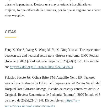
durante la pandemia. Destaca una mayor estancia hospitalaria en
mujeres, lo que difiere de la literatura, por lo que se sugiere considerar
otras variables.
CITAS
Fang K, Yue S, Wang S, Wang M, Yu X, Ding Y, et al. The association
between sex and neonatal respiratory distress syndrome. BMC Pediatr
[Internet]. 2024 [citado el 3 de mayo de 2025];24(1):129. Disponible
en:
http://dx.doi.org/10.1186/s12887-024-04596-3
‌Palacios Sacoto JA, Ochoa Brito TM, Astudillo Neira EP. Factores
asociados a Síndrome de Dificultad Respiratoria del Recién Nacido del
Hospital José Carrasco Arteaga. Estudio de casos y controles: Artículo
Original. Revista Ecuatoriana de Pediatría [Internet]. 2020 [citado el 3
de mayo de 2025];21(3):1-8. Disponible en:
https://rev-
sep.ec/index.php/johs/article/view/83