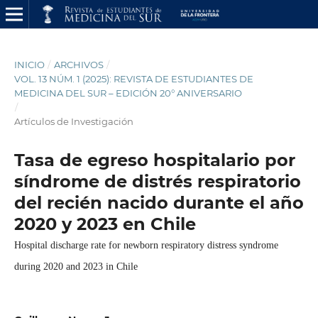
INICIO
/
ARCHIVOS
/
VOL. 13 NÚM. 1 (2025): REVISTA DE ESTUDIANTES DE
MEDICINA DEL SUR – EDICIÓN 20° ANIVERSARIO
/
Artículos de Investigación
Tasa de egreso hospitalario por
síndrome de distrés respiratorio
del recién nacido durante el año
2020 y 2023 en Chile
Hospital discharge rate for newborn respiratory distress syndrome
during 2020 and 2023 in Chile