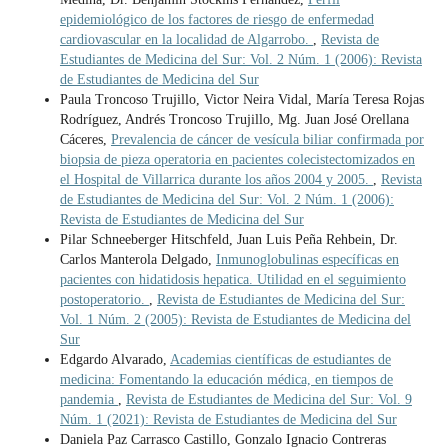
epidemiológico de los factores de riesgo de enfermedad
cardiovascular en la localidad de Algarrobo.
,
Revista de
Estudiantes de Medicina del Sur: Vol. 2 Núm. 1 (2006): Revista
de Estudiantes de Medicina del Sur
Paula Troncoso Trujillo, Victor Neira Vidal, María Teresa Rojas
Rodríguez, Andrés Troncoso Trujillo, Mg. Juan José Orellana
Cáceres,
Prevalencia de cáncer de vesícula biliar confirmada por
biopsia de pieza operatoria en pacientes colecistectomizados en
el Hospital de Villarrica durante los años 2004 y 2005.
,
Revista
de Estudiantes de Medicina del Sur: Vol. 2 Núm. 1 (2006):
Revista de Estudiantes de Medicina del Sur
Pilar Schneeberger Hitschfeld, Juan Luis Peña Rehbein, Dr.
Carlos Manterola Delgado,
Inmunoglobulinas específicas en
pacientes con hidatidosis hepatica. Utilidad en el seguimiento
postoperatorio.
,
Revista de Estudiantes de Medicina del Sur:
Vol. 1 Núm. 2 (2005): Revista de Estudiantes de Medicina del
Sur
Edgardo Alvarado,
Academias científicas de estudiantes de
medicina: Fomentando la educación médica, en tiempos de
pandemia
,
Revista de Estudiantes de Medicina del Sur: Vol. 9
Núm. 1 (2021): Revista de Estudiantes de Medicina del Sur
Daniela Paz Carrasco Castillo, Gonzalo Ignacio Contreras