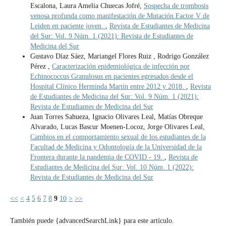
Escalona, Laura Amelia Chuecas Jofré,
Sospecha de trombosis
venosa profunda como manifestación de Mutación Factor V de
Leiden en paciente joven.
,
Revista de Estudiantes de Medicina
del Sur: Vol. 9 Núm. 1 (2021): Revista de Estudiantes de
Medicina del Sur
Gustavo Díaz Sáez, Mariangel Flores Ruiz , Rodrigo González
Pérez ,
Caracterización epidemiológica de infección por
Echinococcus Granulosus en pacientes egresados desde el
Hospital Clínico Herminda Martín entre 2012 y 2018.
,
Revista
de Estudiantes de Medicina del Sur: Vol. 9 Núm. 1 (2021):
Revista de Estudiantes de Medicina del Sur
Juan Torres Sahueza, Ignacio Olivares Leal, Matías Obreque
Alvarado, Lucas Bascur Moenen-Locoz, Jorge Olivares Leal,
Cambios en el comportamiento sexual de los estudiantes de la
Facultad de Medicina y Odontología de la Universidad de la
Frontera durante la pandemia de COVID - 19.
,
Revista de
Estudiantes de Medicina del Sur: Vol. 10 Núm. 1 (2022):
Revista de Estudiantes de Medicina del Sur
<<
<
4
5
6
7
8
9
10
>
>>
También puede {advancedSearchLink} para este artículo.