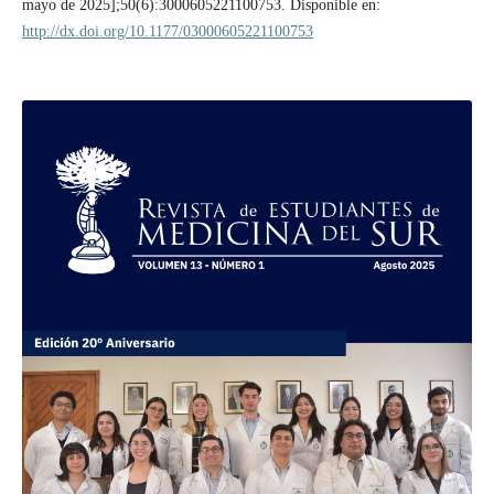
mayo de 2025];50(6):3000605221100753. Disponible en:
http://dx.doi.org/10.1177/03000605221100753