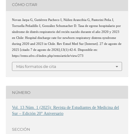
CÓMO CITAR
Novan Jarpa G, Gutiérrez Pacheco I, Núñez Arancibia G, Pastorini Peña J,
Torruella Peñailillo I, González Schumacher D. Tasa de egreso hospitalario por
síndrome de distrés respiratorio del recién nacido durante el año 2020 y 2023
en Chile: Hospital discharge rate for newborn respiratory distress syndrome
during 2020 and 2023 in Chile. Rev Estud Med Sur [Internet]. 27 de agosto de
2025 [citado 7 de agosto de 2026];13(1):42-6. Disponible en:
https://rems.ufro.cl/index.php/rems/article/view/273
Más formatos de cita
NÚMERO
Vol. 13 Núm. 1 (2025): Revista de Estudiantes de Medicina del
Sur – Edición 20° Aniversario
SECCIÓN