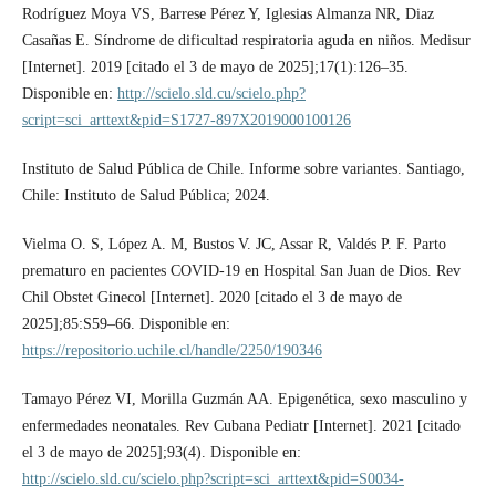
Rodríguez Moya VS, Barrese Pérez Y, Iglesias Almanza NR, Diaz
Casañas E. Síndrome de dificultad respiratoria aguda en niños. Medisur
[Internet]. 2019 [citado el 3 de mayo de 2025];17(1):126–35.
Disponible en:
http://scielo.sld.cu/scielo.php?
script=sci_arttext&pid=S1727-897X2019000100126
Instituto de Salud Pública de Chile. Informe sobre variantes. Santiago,
Chile: Instituto de Salud Pública; 2024.
Vielma O. S, López A. M, Bustos V. JC, Assar R, Valdés P. F. Parto
prematuro en pacientes COVID-19 en Hospital San Juan de Dios. Rev
Chil Obstet Ginecol [Internet]. 2020 [citado el 3 de mayo de
2025];85:S59–66. Disponible en:
https://repositorio.uchile.cl/handle/2250/190346
Tamayo Pérez VI, Morilla Guzmán AA. Epigenética, sexo masculino y
enfermedades neonatales. Rev Cubana Pediatr [Internet]. 2021 [citado
el 3 de mayo de 2025];93(4). Disponible en:
http://scielo.sld.cu/scielo.php?script=sci_arttext&pid=S0034-