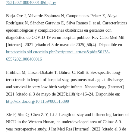
75312021000400013&lng=es
Barja-Ore J, Valverde-Espinoza N, Campomanes-Pelaez E, Alaya
Rodríguez N, Sánchez Garavito E, Silva Ramos J, et al. Características
epidemiológicas y complicaciones obstétricas en gestantes con
diagnóstico de COVID-19 en un hospital público. Rev Cuba Med Mil
[Internet]. 2021 [citado el 3 de mayo de 2025];50(4). Disponible en:
http://scielo.sld.cu/scielo.php?script=sci_arttext&pid=S0138-
65572021000400016
Fröhlich M, Tissen-Diabaté T, Bührer C, Roll S. Sex-specific long-
term trends in length of hospital stay, postmenstrual age at discharge,
and survival in very low birth weight infants. Neonatology [Internet].
2021 [citado el 3 de mayo de 2025];118(4):416–24. Disponible en:
http://dx.doi.org/10.1159/000515899
Xie F, Shu Q, Chen Z-Y, Li J. Length of stay and influencing factors of
NICU in the Western Hunan, an underdeveloped area of China: A 9-
year retrospective study. J Int Med Res [Internet]. 2022 [citado el 3 de