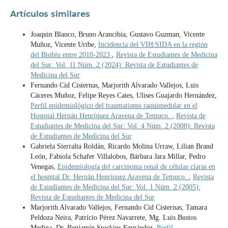
Artículos similares
Joaquin Blanco, Bruno Arancibia, Gustavo Guzman, Vicente
Muñoz, Vicente Uribe,
Incidencia del VIH/SIDA en la región
del Biobío entre 2010-2023
,
Revista de Estudiantes de Medicina
del Sur: Vol. 11 Núm. 2 (2024): Revista de Estudiantes de
Medicina del Sur
Fernando Cid Cisternas, Marjorith Alvarado Vallejos, Luis
Cáceres Muñoz, Felipe Reyes Cates, Ulises Guajardo Hernández,
Perfil epidemiológico del traumatismo raquimedular en el
Hospital Hernán Henríquez Aravena de Temuco.
,
Revista de
Estudiantes de Medicina del Sur: Vol. 4 Núm. 2 (2008): Revista
de Estudiantes de Medicina del Sur
Gabriela Sierralta Roldán, Ricardo Molina Urraw, Lilian Brand
León, Fabiola Schafer Villalobos, Bárbara Jara Millar, Pedro
Venegas,
Epidemiología del carcinoma renal de células claras en
el hospital Dr. Hernán Henríquez Aravena de Temuco.
,
Revista
de Estudiantes de Medicina del Sur: Vol. 1 Núm. 2 (2005):
Revista de Estudiantes de Medicina del Sur
Marjorith Alvarado Vallejos, Fernando Cid Cisternas, Tamara
Peldoza Neira, Patricio Pérez Navarrete, Mg. Luis Bustos
Medina, Dr. Benjamín Stockins Fernández,
Perfil