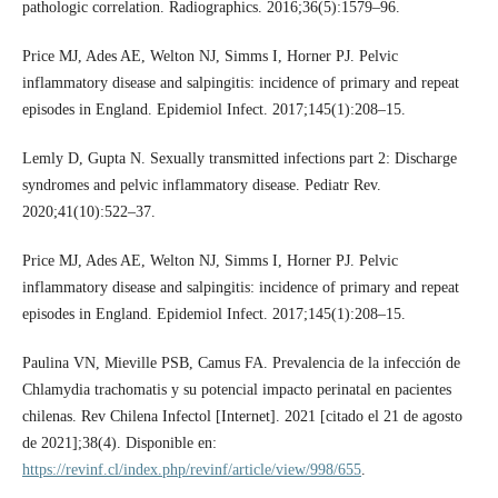
pathologic correlation. Radiographics. 2016;36(5):1579–96.
Price MJ, Ades AE, Welton NJ, Simms I, Horner PJ. Pelvic
inflammatory disease and salpingitis: incidence of primary and repeat
episodes in England. Epidemiol Infect. 2017;145(1):208–15.
Lemly D, Gupta N. Sexually transmitted infections part 2: Discharge
syndromes and pelvic inflammatory disease. Pediatr Rev.
2020;41(10):522–37.
Price MJ, Ades AE, Welton NJ, Simms I, Horner PJ. Pelvic
inflammatory disease and salpingitis: incidence of primary and repeat
episodes in England. Epidemiol Infect. 2017;145(1):208–15.
Paulina VN, Mieville PSB, Camus FA. Prevalencia de la infección de
Chlamydia trachomatis y su potencial impacto perinatal en pacientes
chilenas. Rev Chilena Infectol [Internet]. 2021 [citado el 21 de agosto
de 2021];38(4). Disponible en:
https://revinf.cl/index.php/revinf/article/view/998/655
.