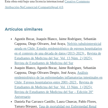
Esta obra está bajo una licencia internacional
Creative Commons
Atribución-NoComercial-CompartirIgual 4.0
.
Artículos similares
Agustín Bocaz, Joaquín Blanco, Jaime Rodríguez, Sebastián
Cappona, Diego Olivares, José Araya,
Nefritis tubulointersticial
aguda en Chile: Estudio epidemiológico de egresos hospitalarios
en el contexto de una década de datos (2013–2023)
,
Revista de
Estudiantes de Medicina del Sur: Vol. 13 Núm. 2 (2025):
Revista de Estudiantes de Medicina del Sur
Joaquin Blanco, Agustín Bocaz, Jaime Rodríguez, Sebastián
Cappona, Diego Olivares Despio, José Araya,
Análisis
epidemiológico de las enfermedades inflamatorias intestinales en
Chile: Egresos hospitalarios entre 2001–2023
,
Revista de
Estudiantes de Medicina del Sur: Vol. 13 Núm. 1 (2025):
Revista de Estudiantes de Medicina del Sur – Edición 20°
Aniversario
Daniela Paz Carrasco Castillo, Laura Chuecas, Pablo Flores,
Tamara Bórquez,
Tasa de mortalidad por Enfermedad Renal