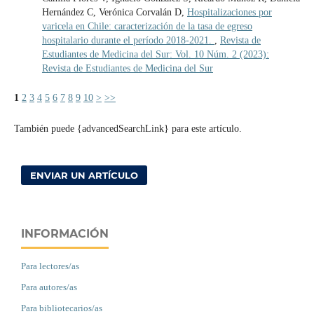
Hernández C, Verónica Corvalán D,
Hospitalizaciones por
varicela en Chile: caracterización de la tasa de egreso
hospitalario durante el período 2018-2021.
,
Revista de
Estudiantes de Medicina del Sur: Vol. 10 Núm. 2 (2023):
Revista de Estudiantes de Medicina del Sur
1
2
3
4
5
6
7
8
9
10
>
>>
También puede {advancedSearchLink} para este artículo.
ENVIAR UN ARTÍCULO
INFORMACIÓN
Para lectores/as
Para autores/as
Para bibliotecarios/as