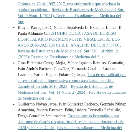
Crónica en Chile 1997-2017, una enfermedad que acecha a la
población chilena.
,
Revista de Estudiantes de Medicina del Sur:
Vol. 9 Núm. 1 (2021): Revista de Estudiantes de Medicina del
Sur
Brayan Parraguez D, Natalia Sepúlveda B, Exequiel Luman B,
Paula Aldunate G,
ESTUDIO DE LA TASA DE EGRESO
HOSPITALARIO POR MENINGITIS VIRAL ENTRE LOS
AÑOS 2018-2021 EN CHILE: ANÁLISIS DESCRIPTIVO.
,
Revista de Estudiantes de Medicina del Sur: Vol. 10 Núm. 2
(2023): Revista de Estudiantes de Medicina del Sur
Gina Eldemira Ortega Mejía, Víctor Ignacio Ramirez Caamaño,
Iván Andrés Pacheco González, Fernanda Catalina Lazcano
Lazcano, Yarlett Regina Folatre Quiroga,
Tasa de mortalidad por
enfermedad renal hipertensiva como causa básica en Chile
durante el periodo 2016-2023
,
Revista de Estudiantes de
Medicina del Sur: Vol. 11 Núm. 2 (2024): Revista de Estudiantes
de Medicina del Sur
Guillermo Novan Jarpa, Iván Gutiérrez Pacheco, Gonzalo Núñez
Arancibia, Javiera Pastorini Peña, Isidora Torruella Peñailillo,
Diego González Schumacher,
Tasa de egreso hospitalario por
síndrome de distrés respiratorio del recién nacido durante el año
2020 y 2023 en Chile
,
Revista de Estudiantes de Medicina del