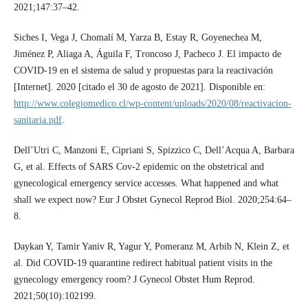
2021;147:37–42.
Siches I, Vega J, Chomalí M, Yarza B, Estay R, Goyenechea M,
Jiménez P, Aliaga A, Águila F, Troncoso J, Pacheco J. El impacto de
COVID-19 en el sistema de salud y propuestas para la reactivación
[Internet]. 2020 [citado el 30 de agosto de 2021]. Disponible en:
http://www.colegiomedico.cl/wp-content/uploads/2020/08/reactivacion-
sanitaria.pdf
.
Dell’Utri C, Manzoni E, Cipriani S, Spizzico C, Dell’Acqua A, Barbara
G, et al. Effects of SARS Cov-2 epidemic on the obstetrical and
gynecological emergency service accesses. What happened and what
shall we expect now? Eur J Obstet Gynecol Reprod Biol. 2020;254:64–
8.
Daykan Y, Tamir Yaniv R, Yagur Y, Pomeranz M, Arbib N, Klein Z, et
al. Did COVID-19 quarantine redirect habitual patient visits in the
gynecology emergency room? J Gynecol Obstet Hum Reprod.
2021;50(10):102199.