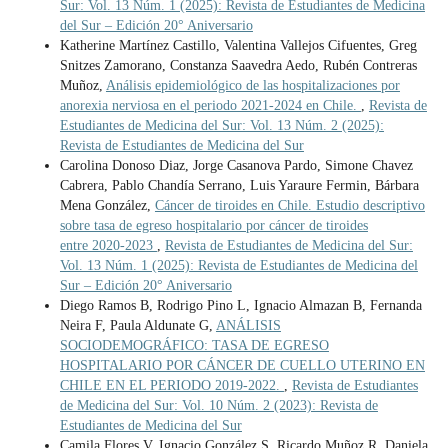
Sur: Vol. 13 Núm. 1 (2025): Revista de Estudiantes de Medicina
del Sur – Edición 20° Aniversario
Katherine Martínez Castillo, Valentina Vallejos Cifuentes, Greg
Snitzes Zamorano, Constanza Saavedra Aedo, Rubén Contreras
Muñoz,
Análisis epidemiológico de las hospitalizaciones por
anorexia nerviosa en el periodo 2021-2024 en Chile.
,
Revista de
Estudiantes de Medicina del Sur: Vol. 13 Núm. 2 (2025):
Revista de Estudiantes de Medicina del Sur
Carolina Donoso Diaz, Jorge Casanova Pardo, Simone Chavez
Cabrera, Pablo Chandía Serrano, Luis Yaraure Fermin, Bárbara
Mena González,
Cáncer de tiroides en Chile. Estudio descriptivo
sobre tasa de egreso hospitalario por cáncer de tiroides
entre 2020-2023
,
Revista de Estudiantes de Medicina del Sur:
Vol. 13 Núm. 1 (2025): Revista de Estudiantes de Medicina del
Sur – Edición 20° Aniversario
Diego Ramos B, Rodrigo Pino L, Ignacio Almazan B, Fernanda
Neira F, Paula Aldunate G,
ANÁLISIS
SOCIODEMOGRÁFICO: TASA DE EGRESO
HOSPITALARIO POR CÁNCER DE CUELLO UTERINO EN
CHILE EN EL PERIODO 2019-2022.
,
Revista de Estudiantes
de Medicina del Sur: Vol. 10 Núm. 2 (2023): Revista de
Estudiantes de Medicina del Sur
Camila Flores V, Ignacio González S, Ricardo Muñoz R, Daniela