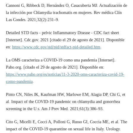
Cannoni G, Ribbeck D, Hernández O, Casacuberta MJ. Actualización de
la infección por Chlamydia trachomatis en mujeres. Rev médica Clín
Las Condes. 2021;32(2):231–9.
Detailed STD facts - pelvic Inflammatory Disease - CDC fact sheet
[Internet]. Cdc.gov. 2021 [citado el 29 de agosto de 2021]. Disponible
en:
https://www.cdc.gov/std/pid/stdfact-pid-detailed.htm
.
La OMS caracteriza a COVID-19 como una pandemia [Internet].
Paho.org. [citado el 29 de agosto de 2021]. Disponible en:
https://www.paho.org/es/noticias/11-3-2020-oms-caracteriza-covid-19-
como-pandemia
.
Pinto CN, Niles JK, Kaufman HW, Marlowe EM, Alagia DP, Chi G, et
al. Impact of the COVID-19 pandemic on chlamydia and gonorrhea
screening in the U.s. Am J Prev Med. 2021;61(3):386–93.
Cito G, Micelli E, Cocci A, Polloni G, Russo GI, Coccia ME, et al. The
impact of the COVID-19 quarantine on sexual life in Italy. Urology.