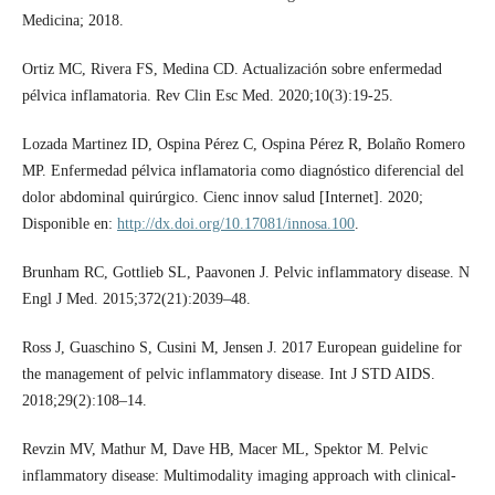
Medicina; 2018.
Ortiz MC, Rivera FS, Medina CD. Actualización sobre enfermedad
pélvica inflamatoria. Rev Clin Esc Med. 2020;10(3):19-25.
Lozada Martinez ID, Ospina Pérez C, Ospina Pérez R, Bolaño Romero
MP. Enfermedad pélvica inflamatoria como diagnóstico diferencial del
dolor abdominal quirúrgico. Cienc innov salud [Internet]. 2020;
Disponible en:
http://dx.doi.org/10.17081/innosa.100
.
Brunham RC, Gottlieb SL, Paavonen J. Pelvic inflammatory disease. N
Engl J Med. 2015;372(21):2039–48.
Ross J, Guaschino S, Cusini M, Jensen J. 2017 European guideline for
the management of pelvic inflammatory disease. Int J STD AIDS.
2018;29(2):108–14.
Revzin MV, Mathur M, Dave HB, Macer ML, Spektor M. Pelvic
inflammatory disease: Multimodality imaging approach with clinical-