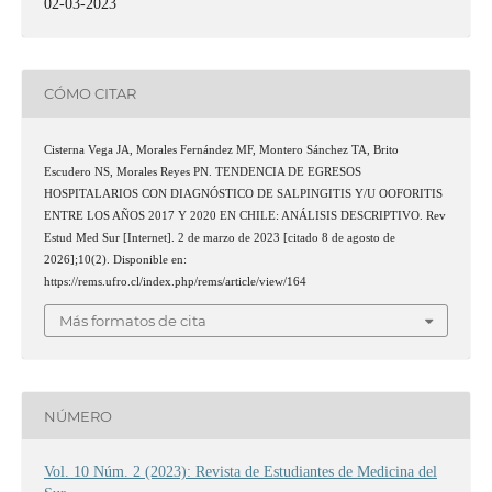
02-03-2023
CÓMO CITAR
Cisterna Vega JA, Morales Fernández MF, Montero Sánchez TA, Brito
Escudero NS, Morales Reyes PN. TENDENCIA DE EGRESOS
HOSPITALARIOS CON DIAGNÓSTICO DE SALPINGITIS Y/U OOFORITIS
ENTRE LOS AÑOS 2017 Y 2020 EN CHILE: ANÁLISIS DESCRIPTIVO. Rev
Estud Med Sur [Internet]. 2 de marzo de 2023 [citado 8 de agosto de
2026];10(2). Disponible en:
https://rems.ufro.cl/index.php/rems/article/view/164
Más formatos de cita
NÚMERO
Vol. 10 Núm. 2 (2023): Revista de Estudiantes de Medicina del