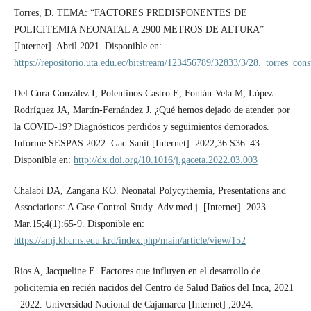
Torres, D. TEMA: “FACTORES PREDISPONENTES DE
POLICITEMIA NEONATAL A 2900 METROS DE ALTURA”
[Internet]. Abril 2021. Disponible en:
https://repositorio.uta.edu.ec/bitstream/123456789/32833/3/28._torres_
Del Cura-González I, Polentinos-Castro E, Fontán-Vela M, López-
Rodríguez JA, Martín-Fernández J. ¿Qué hemos dejado de atender por
la COVID-19? Diagnósticos perdidos y seguimientos demorados.
Informe SESPAS 2022. Gac Sanit [Internet]. 2022;36:S36–43.
Disponible en:
http://dx.doi.org/10.1016/j.gaceta.2022.03.003
Chalabi DA, Zangana KO. Neonatal Polycythemia, Presentations and
Associations: A Case Control Study. Adv.med.j. [Internet]. 2023
Mar.15;4(1):65-9. Disponible en:
https://amj.khcms.edu.krd/index.php/main/article/view/152
Rios A, Jacqueline E. Factores que influyen en el desarrollo de
policitemia en recién nacidos del Centro de Salud Baños del Inca, 2021
- 2022. Universidad Nacional de Cajamarca [Internet] ;2024.