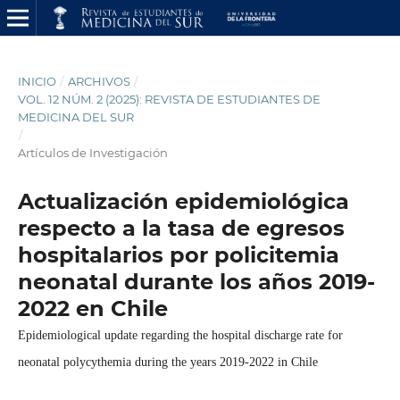
INICIO
/
ARCHIVOS
/
VOL. 12 NÚM. 2 (2025): REVISTA DE ESTUDIANTES DE
MEDICINA DEL SUR
/
Artículos de Investigación
Actualización epidemiológica
respecto a la tasa de egresos
hospitalarios por policitemia
neonatal durante los años 2019-
2022 en Chile
Epidemiological update regarding the hospital discharge rate for
neonatal polycythemia during the years 2019-2022 in Chile