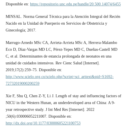
Disponible en:
https://repositorio.unc.edu.pe/handle/20.500.14074/6455
MINSAL. Norma General Técnica para la Atención Integral del Recién
Nacido en la Unidad de Puerperio en Servicios de Obstetricia y
Ginecología; 2017.
Marrugo-Arnedo MSc CA, Arrieta-Arrieta MSc A, Herrera-Malambo
Eco D, Díaz-Vargas MD LC, Pérez-Yepes MD C, Dueñas-Castell MD
C, et al. Determinantes de estancia prolongada de neonatos en una
unidad de cuidados intensivos. Rev Cienc Salud [Internet].
2019;17(2):259–75. Disponible en:
http://www.scielo.org.co/scielo.php?script=sci_arttext&pid=S1692-
72732019000200259
Xie F, Shu Q, Chen Z-Y, Li J. Length of stay and influencing factors of
NICU in the Western Hunan, an underdeveloped area of China: A 9-
year retrospective study. J Int Med Res [Internet]. 2022
;50(6):030006052211007. Disponible en:
http://dx.doi.org/10.1177/03000605221100753