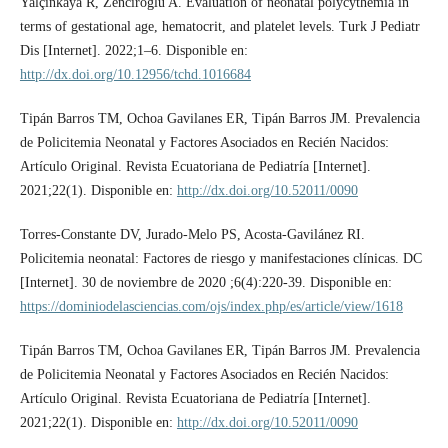
Yalçinkaya R, Zenci̇roğlu A. Evaluation of neonatal polycythemia in
terms of gestational age, hematocrit, and platelet levels. Turk J Pediatr
Dis [Internet]. 2022;1–6. Disponible en:
http://dx.doi.org/10.12956/tchd.1016684
Tipán Barros TM, Ochoa Gavilanes ER, Tipán Barros JM. Prevalencia
de Policitemia Neonatal y Factores Asociados en Recién Nacidos:
Artículo Original. Revista Ecuatoriana de Pediatría [Internet].
2021;22(1). Disponible en:
http://dx.doi.org/10.52011/0090
Torres-Constante DV, Jurado-Melo PS, Acosta-Gavilánez RI.
Policitemia neonatal: Factores de riesgo y manifestaciones clí­nicas. DC
[Internet]. 30 de noviembre de 2020 ;6(4):220-39. Disponible en:
https://dominiodelasciencias.com/ojs/index.php/es/article/view/1618
Tipán Barros TM, Ochoa Gavilanes ER, Tipán Barros JM. Prevalencia
de Policitemia Neonatal y Factores Asociados en Recién Nacidos:
Artículo Original. Revista Ecuatoriana de Pediatría [Internet].
2021;22(1). Disponible en:
http://dx.doi.org/10.52011/0090