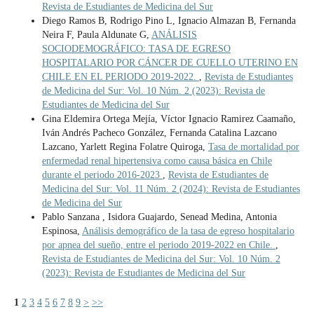
Revista de Estudiantes de Medicina del Sur
Diego Ramos B, Rodrigo Pino L, Ignacio Almazan B, Fernanda
Neira F, Paula Aldunate G,
ANÁLISIS
SOCIODEMOGRÁFICO: TASA DE EGRESO
HOSPITALARIO POR CÁNCER DE CUELLO UTERINO EN
CHILE EN EL PERIODO 2019-2022.
,
Revista de Estudiantes
de Medicina del Sur: Vol. 10 Núm. 2 (2023): Revista de
Estudiantes de Medicina del Sur
Gina Eldemira Ortega Mejía, Víctor Ignacio Ramirez Caamaño,
Iván Andrés Pacheco González, Fernanda Catalina Lazcano
Lazcano, Yarlett Regina Folatre Quiroga,
Tasa de mortalidad por
enfermedad renal hipertensiva como causa básica en Chile
durante el periodo 2016-2023
,
Revista de Estudiantes de
Medicina del Sur: Vol. 11 Núm. 2 (2024): Revista de Estudiantes
de Medicina del Sur
Pablo Sanzana , Isidora Guajardo, Senead Medina, Antonia
Espinosa,
Análisis demográfico de la tasa de egreso hospitalario
por apnea del sueño, entre el periodo 2019-2022 en Chile.
,
Revista de Estudiantes de Medicina del Sur: Vol. 10 Núm. 2
(2023): Revista de Estudiantes de Medicina del Sur
1
2
3
4
5
6
7
8
9
>
>>