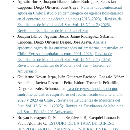
Agustín Bocaz, Joaquín Blanco, Jaime Rodríguez, Sebastián
Cappona, Diego Olivares, José Araya,
Nefritis tubulointersticial
aguda en Chile: Estudio epidemiológico de egresos hospitalarios
en el contexto de una década de datos (2013–2023)
,
Revista de
Estudiantes de Medicina del Sur: Vol. 13 Núm. 2 (2025):
Revista de Estudiantes de Medicina del Sur
Joaquin Blanco, Agustín Bocaz, Jaime Rodríguez, Sebastián
Cappona, Diego Olivares Despio, José Araya,
Análisis
epidemiológico de las enfermedades inflamatorias intestinales en
Chile: Egresos hospitalarios entre 2001–2023
,
Revista de
Estudiantes de Medicina del Sur: Vol. 13 Núm. 1 (2025):
Revista de Estudiantes de Medicina del Sur – Edición 20°
Aniversario
Guillermo Novan Jarpa, Iván Gutiérrez Pacheco, Gonzalo Núñez
Arancibia, Javiera Pastorini Peña, Isidora Torruella Peñailillo,
Diego González Schumacher,
Tasa de egreso hospitalario por
síndrome de distrés respiratorio del recién nacido durante el año
2020 y 2023 en Chile
,
Revista de Estudiantes de Medicina del
Sur: Vol. 13 Núm. 1 (2025): Revista de Estudiantes de Medicina
del Sur – Edición 20° Aniversario
Brayan Parraguez D, Natalia Sepúlveda B, Exequiel Luman B,
Paula Aldunate G,
ESTUDIO DE LA TASA DE EGRESO
HOSPITALARIO POR MENINGITIS VIRAL ENTRE LOS