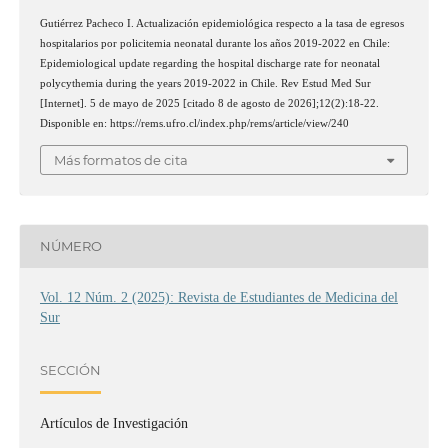
Gutiérrez Pacheco I. Actualización epidemiológica respecto a la tasa de egresos
hospitalarios por policitemia neonatal durante los años 2019-2022 en Chile:
Epidemiological update regarding the hospital discharge rate for neonatal
polycythemia during the years 2019-2022 in Chile. Rev Estud Med Sur
[Internet]. 5 de mayo de 2025 [citado 8 de agosto de 2026];12(2):18-22.
Disponible en: https://rems.ufro.cl/index.php/rems/article/view/240
Más formatos de cita
NÚMERO
Vol. 12 Núm. 2 (2025): Revista de Estudiantes de Medicina del
Sur
SECCIÓN
Artículos de Investigación