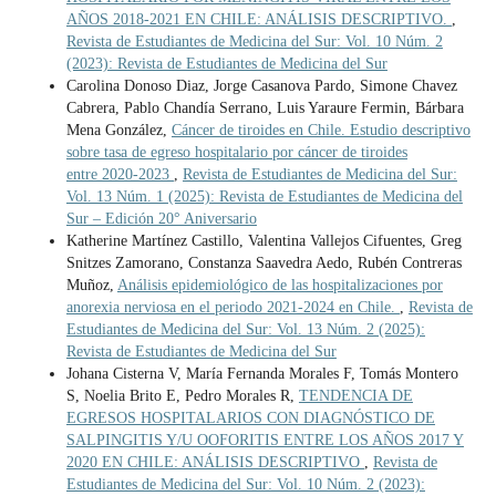
AÑOS 2018-2021 EN CHILE: ANÁLISIS DESCRIPTIVO.
,
Revista de Estudiantes de Medicina del Sur: Vol. 10 Núm. 2
(2023): Revista de Estudiantes de Medicina del Sur
Carolina Donoso Diaz, Jorge Casanova Pardo, Simone Chavez
Cabrera, Pablo Chandía Serrano, Luis Yaraure Fermin, Bárbara
Mena González,
Cáncer de tiroides en Chile. Estudio descriptivo
sobre tasa de egreso hospitalario por cáncer de tiroides
entre 2020-2023
,
Revista de Estudiantes de Medicina del Sur:
Vol. 13 Núm. 1 (2025): Revista de Estudiantes de Medicina del
Sur – Edición 20° Aniversario
Katherine Martínez Castillo, Valentina Vallejos Cifuentes, Greg
Snitzes Zamorano, Constanza Saavedra Aedo, Rubén Contreras
Muñoz,
Análisis epidemiológico de las hospitalizaciones por
anorexia nerviosa en el periodo 2021-2024 en Chile.
,
Revista de
Estudiantes de Medicina del Sur: Vol. 13 Núm. 2 (2025):
Revista de Estudiantes de Medicina del Sur
Johana Cisterna V, María Fernanda Morales F, Tomás Montero
S, Noelia Brito E, Pedro Morales R,
TENDENCIA DE
EGRESOS HOSPITALARIOS CON DIAGNÓSTICO DE
SALPINGITIS Y/U OOFORITIS ENTRE LOS AÑOS 2017 Y
2020 EN CHILE: ANÁLISIS DESCRIPTIVO
,
Revista de
Estudiantes de Medicina del Sur: Vol. 10 Núm. 2 (2023):