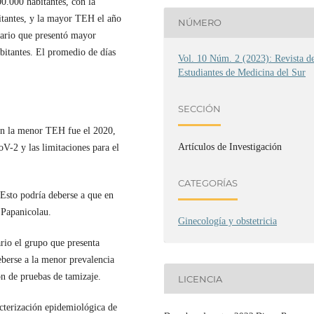
0.000 habitantes, con la
tantes, y la mayor TEH el año
NÚMERO
tario que presentó mayor
itantes. El promedio de días
Vol. 10 Núm. 2 (2023): Revista d
Estudiantes de Medicina del Sur
SECCIÓN
on la menor TEH fue el 2020,
Artículos de Investigación
V-2 y las limitaciones para el
CATEGORÍAS
 Esto podría deberse a que en
e Papanicolau.
Ginecología y obstetricia
ario el grupo que presenta
eberse a la menor prevalencia
ón de pruebas de tamizaje.
LICENCIA
acterización epidemiológica de