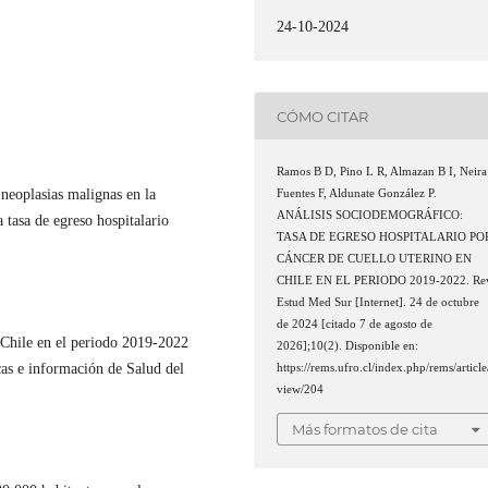
24-10-2024
CÓMO CITAR
Ramos B D, Pino L R, Almazan B I, Neira
 neoplasias malignas en la
Fuentes F, Aldunate González P.
ANÁLISIS SOCIODEMOGRÁFICO:
a tasa de egreso hospitalario
TASA DE EGRESO HOSPITALARIO PO
CÁNCER DE CUELLO UTERINO EN
CHILE EN EL PERIODO 2019-2022. Re
Estud Med Sur [Internet]. 24 de octubre
de 2024 [citado 7 de agosto de
 Chile en el periodo 2019-2022
2026];10(2). Disponible en:
cas e información de Salud del
https://rems.ufro.cl/index.php/rems/article
view/204
Más formatos de cita