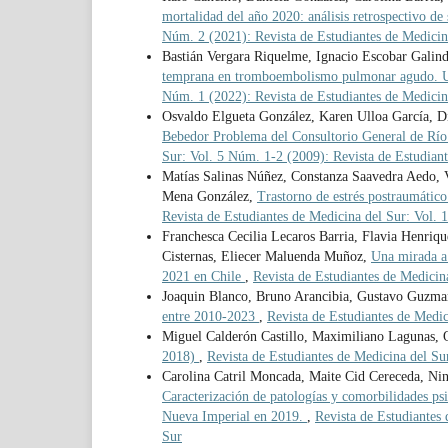
mortalidad del año 2020: análisis retrospectivo d
Núm. 2 (2021): Revista de Estudiantes de Medicin
Bastián Vergara Riquelme, Ignacio Escobar Galind
temprana en tromboembolismo pulmonar agudo. Una
Núm. 1 (2022): Revista de Estudiantes de Medicin
Osvaldo Elgueta González, Karen Ulloa García, 
Bebedor Problema del Consultorio General de Río
Sur: Vol. 5 Núm. 1-2 (2009): Revista de Estudian
Matías Salinas Núñez, Constanza Saavedra Aedo, 
Mena González,
Trastorno de estrés postraumátic
Revista de Estudiantes de Medicina del Sur: Vol. 
Franchesca Cecilia Lecaros Barria, Flavia Henri
Cisternas, Eliecer Maluenda Muñoz,
Una mirada a 
2021 en Chile
,
Revista de Estudiantes de Medicin
Joaquin Blanco, Bruno Arancibia, Gustavo Guzma
entre 2010-2023
,
Revista de Estudiantes de Medic
Miguel Calderón Castillo, Maximiliano Lagunas,
2018)
,
Revista de Estudiantes de Medicina del Su
Carolina Catril Moncada, Maite Cid Cereceda, Nin
Caracterización de patologías y comorbilidades p
Nueva Imperial en 2019.
,
Revista de Estudiantes
Sur