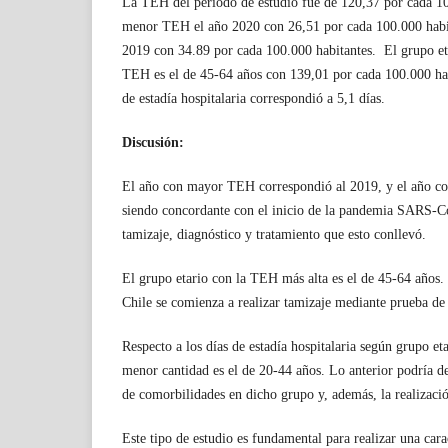
La TEH del periodo de estudio fue de 120,37 por cada 10
menor TEH el año 2020 con 26,51 por cada 100.000 habi
2019 con 34.89 por cada 100.000 habitantes. El grupo e
TEH es el de 45-64 años con 139,01 por cada 100.000 hab
de estadía hospitalaria correspondió a 5,1 días.
Discusión:
El año con mayor TEH correspondió al 2019, y el año c
siendo concordante con el inicio de la pandemia SARS-Co
tamizaje, diagnóstico y tratamiento que esto conllevó.
El grupo etario con la TEH más alta es el de 45-64 años.
Chile se comienza a realizar tamizaje mediante prueba d
Respecto a los días de estadía hospitalaria según grupo et
menor cantidad es el de 20-44 años. Lo anterior podría d
de comorbilidades en dicho grupo y, además, la realizaci
Este tipo de estudio es fundamental para realizar una car