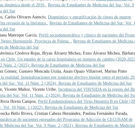
e su dinámica desde el 2016
,
Revista de Estudiantes de Medicina del Sur: Vol. 9
a del Sur
o, Carlos Olivares Asencio,
Diagnóstico y estratificación de riesgo de muerte
 revisión de la literatura
,
Revista de Estudiantes de Medicina del Sur: Vol. 
a del Sur
Diana Manrique García,
Perfil sociodemográfico y clínico de pacientes del Prog
 Negro Hornopirén, Provincia de Palena.
,
Revista de Estudiantes de Medicina 
tes de Medicina del Sur
Verónica Córdova Rojas, Bryan Álvarez Michea, Enzo Álvarez Michea, Bárbar
o en Chile: Un estudio de la carga hospitalaria en tiempos de cambio (2020-202
12 Núm. 2 (2025): Revista de Estudiantes de Medicina del Sur
quez Gómez, Gustavo Moncada Urzúa, Anais Opazo Villarroel, Marina Pinto
la realidad: hospitalizaciones por trastorno afectivo bipolar entre el período 2
a del Sur: Vol. 11 Núm. 2 (2024): Revista de Estudiantes de Medicina del Sur
n, Vicente Muñoz, Vicente Uribe,
Incidencia del VIH/SIDA en la región del Bi
ina del Sur: Vol. 11 Núm. 2 (2024): Revista de Estudiantes de Medicina del Su
 Olivia Horna Campos,
Perfil Epidemiológico del Virus Hepatitis B en Chile (2
r: Vol. 10 Núm. 1 (2022): Revista de Estudiantes de Medicina del Sur
oscka Bello Rivera, Cristian Cabeza Hernández, Paulina Fernández Parada,
siquiátricas de pacientes egresados del Programa de Adicción de CECOSAM de
 de Medicina del Sur: Vol. 9 Núm. 2 (2021): Revista de Estudiantes de Medicina