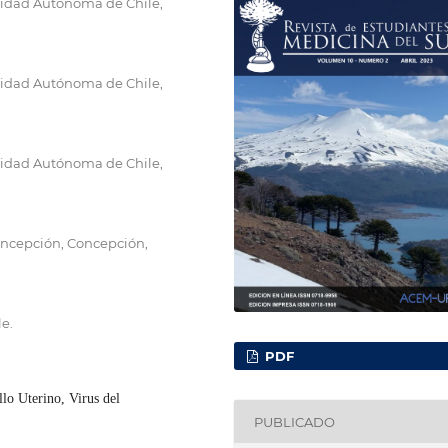
sidad Autónoma de Chile,
sidad Autónoma de Chile,
sidad Autónoma de Chile,
oncepción, Concepción,
e.
PDF
llo Uterino, Virus del
PUBLICADO