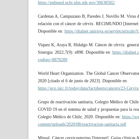
https://pubmed.ncbi.nlm.nih.gov/30638582/
Cardenas A, Campuzano B, Paredes J, Novillo M. Virus 
relación con el cáncer de cérvix. RECIMUNDO [Internet
Disponible en:
https://dialnet.unirioja.es/servlet/articul
Viquez K, Araya R, Hidalgo M. Cáncer de cérvix: genera
Sinergia. 2022;7(9): e898. Disponible en:
https://dialnet.
codigo=8878289
World Heart Organization. The Global Cancer Observat
2020 [citado el 6 de junio de 2023]. Disponible en:
https://gco.iarc.fr/today/data/factsheets/cancers/23-Cervix
Grupo de reactivación sanitaria, Colegio Médico de Chile,
COVID 19 en el sistema de salud y propuestas para la reac
Colegio Médico de Chile; 2020. Disponible en:
https://w
content/uploads/2020/08/reactivacion-sanitaria.pdf
Minsal. Cáncer cervicouterino [Internet]. Guías clínicas