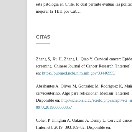
esta patología en Chile, lo cual permite evaluar las políti
mejorar la TEH por CaCu.
CITAS
Zhang S, Xu H, Zhang L, Qiao Y. Cervical cancer: Epidem
screening. Chinese Journal of Cancer Research [Internet]
en:
https://pubmed.ncbi.nlm.nih.gov/33446995/
Abrahantes A, Oliver M, Gonzalez M, Rodriguez K, Muñ
cérvicouterino. Algo para reflexionar. Medisur [Internet
Disponible en:
http://scielo.sld.cu/scielo.php?script=sci
897X2019000600857
Cohen P, Jhingran A, Oaknin A, Denny L. Cervical cance
[Internet]. 2019; 393:169–82. Disponible en: