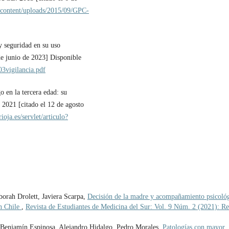
-content/uploads/2015/09/GPC-
 seguridad en su uso
 de junio de 2023] Disponible
3vigilancia.pdf
 en la tercera edad: su
 2021 [citado el 12 de agosto
rioja.es/servlet/articulo?
borah Drolett, Javiera Scarpa,
Decisión de la madre y acompañamiento psicoló
en Chile
,
Revista de Estudiantes de Medicina del Sur: Vol. 9 Núm. 2 (2021): Re
, Benjamín Espinosa, Alejandro Hidalgo, Pedro Morales,
Patologías con mayor