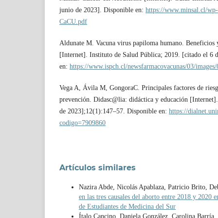
junio de 2023]. Disponible en:
https://www.minsal.cl/wp
CaCU.pdf
Aldunate M. Vacuna virus papiloma humano. Beneficios y
[Internet]. Instituto de Salud Pública; 2019. [citado el 6
en:
https://www.ispch.cl/newsfarmacovacunas/03/images/0
Vega A, Ávila M, GongoraC. Principales factores de riesgo
prevención. Didasc@lia: didáctica y educación [Internet].
de 2023];12(1):147–57. Disponible en:
https://dialnet.uni
codigo=7909860
Artículos similares
Nazira Abde, Nicolás Apablaza, Patricio Brito, De
en las tres causales del aborto entre 2018 y 2020 
de Estudiantes de Medicina del Sur
Ítalo Cancino, Daniela González, Carolina Barría