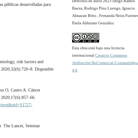
Derechos de autor 2023 Diego Ramos
cas públicas desarrolladas para
Baeza, Rodrigo Pino Luengo, Ignacio
Almazan Brito , Fernanda Neira Fuentes
Paula Aldunate González
Esta obra está bajo una licencia
internacional
Creative Commons
iology, risk factors and
Atribución-NoComercial-CompartirIgu
. 2020;32(6):720–8. Disponible
4.0
.
oz O, Castro A. Cáncer
]. 2020;17(6):857–66.
_arttext&pid=S1727-
r. The Lancet, Seminar