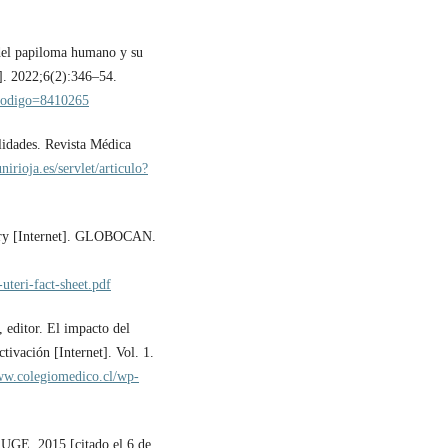
del papiloma humano y su
]. 2022;6(2):346–54.
o?codigo=8410265
lidades. Revista Médica
unirioja.es/servlet/articulo?
ory [Internet]. GLOBOCAN.
-uteri-fact-sheet.pdf
 editor. El impacto del
tivación [Internet]. Vol. 1.
ww.colegiomedico.cl/wp-
 AUGE. 2015 [citado el 6 de