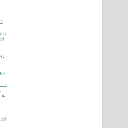
10
rama
del
a
3)
,
018-
obío
r
010-
 del