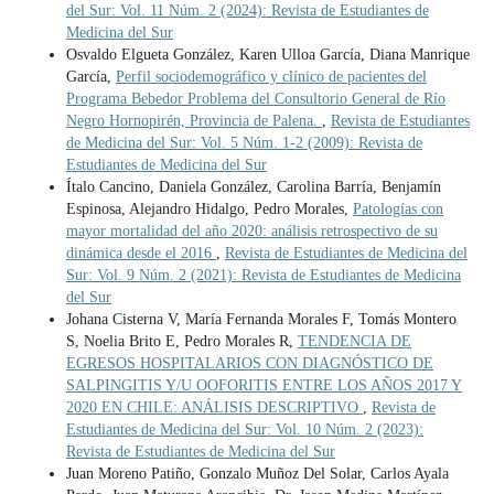
del Sur: Vol. 11 Núm. 2 (2024): Revista de Estudiantes de
Medicina del Sur
Osvaldo Elgueta González, Karen Ulloa García, Diana Manrique
García,
Perfil sociodemográfico y clínico de pacientes del
Programa Bebedor Problema del Consultorio General de Río
Negro Hornopirén, Provincia de Palena.
,
Revista de Estudiantes
de Medicina del Sur: Vol. 5 Núm. 1-2 (2009): Revista de
Estudiantes de Medicina del Sur
Ítalo Cancino, Daniela González, Carolina Barría, Benjamín
Espinosa, Alejandro Hidalgo, Pedro Morales,
Patologías con
mayor mortalidad del año 2020: análisis retrospectivo de su
dinámica desde el 2016
,
Revista de Estudiantes de Medicina del
Sur: Vol. 9 Núm. 2 (2021): Revista de Estudiantes de Medicina
del Sur
Johana Cisterna V, María Fernanda Morales F, Tomás Montero
S, Noelia Brito E, Pedro Morales R,
TENDENCIA DE
EGRESOS HOSPITALARIOS CON DIAGNÓSTICO DE
SALPINGITIS Y/U OOFORITIS ENTRE LOS AÑOS 2017 Y
2020 EN CHILE: ANÁLISIS DESCRIPTIVO
,
Revista de
Estudiantes de Medicina del Sur: Vol. 10 Núm. 2 (2023):
Revista de Estudiantes de Medicina del Sur
Juan Moreno Patiño, Gonzalo Muñoz Del Solar, Carlos Ayala