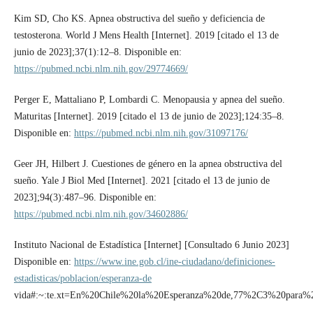
Kim SD, Cho KS. Apnea obstructiva del sueño y deficiencia de
testosterona. World J Mens Health [Internet]. 2019 [citado el 13 de
junio de 2023];37(1):12–8. Disponible en:
https://pubmed.ncbi.nlm.nih.gov/29774669/
Perger E, Mattaliano P, Lombardi C. Menopausia y apnea del sueño.
Maturitas [Internet]. 2019 [citado el 13 de junio de 2023];124:35–8.
Disponible en:
https://pubmed.ncbi.nlm.nih.gov/31097176/
Geer JH, Hilbert J. Cuestiones de género en la apnea obstructiva del
sueño. Yale J Biol Med [Internet]. 2021 [citado el 13 de junio de
2023];94(3):487–96. Disponible en:
https://pubmed.ncbi.nlm.nih.gov/34602886/
Instituto Nacional de Estadística [Internet] [Consultado 6 Junio 2023]
Disponible en:
https://www.ine.gob.cl/ine-ciudadano/definiciones-
estadisticas/poblacion/esperanza-de
vida#:~:te.xt=En%20Chile%20la%20Esperanza%20de,77%2C3%20para%