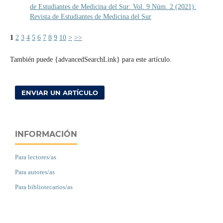
de Estudiantes de Medicina del Sur: Vol. 9 Núm. 2 (2021):
Revista de Estudiantes de Medicina del Sur
1
2
3
4
5
6
7
8
9
10
>
>>
También puede {advancedSearchLink} para este artículo.
ENVIAR UN ARTÍCULO
INFORMACIÓN
Para lectores/as
Para autores/as
Para bibliotecarios/as