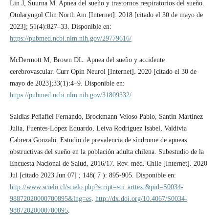
Lin J, Suurna M. Apnea del sueño y trastornos respiratorios del sueño.
Otolaryngol Clin North Am [Internet]. 2018 [citado el 30 de mayo de
2023]; 51(4):827–33. Disponible en:
https://pubmed.ncbi.nlm.nih.gov/29779616/
McDermott M, Brown DL. Apnea del sueño y accidente
cerebrovascular. Curr Opin Neurol [Internet]. 2020 [citado el 30 de
mayo de 2023];33(1):4–9. Disponible en:
https://pubmed.ncbi.nlm.nih.gov/31809332/
Saldías Peñafiel Fernando, Brockmann Veloso Pablo, Santín Martínez
Julia, Fuentes-López Eduardo, Leiva Rodríguez Isabel, Valdivia
Cabrera Gonzalo. Estudio de prevalencia de síndrome de apneas
obstructivas del sueño en la población adulta chilena. Subestudio de la
Encuesta Nacional de Salud, 2016/17. Rev. méd. Chile [Internet]. 2020
Jul [citado 2023 Jun 07] ; 148( 7 ): 895-905. Disponible en:
http://www.scielo.cl/scielo.php?script=sci_arttext&pid=S0034-
98872020000700895&lng=es
.
http://dx.doi.org/10.4067/S0034-
98872020000700895
.