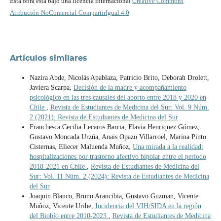
Esta obra está bajo una licencia internacional
Creative Commons
Atribución-NoComercial-CompartirIgual 4.0
.
Artículos similares
Nazira Abde, Nicolás Apablaza, Patricio Brito, Deborah Drolett,
Javiera Scarpa,
Decisión de la madre y acompañamiento
psicológico en las tres causales del aborto entre 2018 y 2020 en
Chile
,
Revista de Estudiantes de Medicina del Sur: Vol. 9 Núm.
2 (2021): Revista de Estudiantes de Medicina del Sur
Franchesca Cecilia Lecaros Barria, Flavia Henriquez Gómez,
Gustavo Moncada Urzúa, Anais Opazo Villarroel, Marina Pinto
Cisternas, Eliecer Maluenda Muñoz,
Una mirada a la realidad:
hospitalizaciones por trastorno afectivo bipolar entre el período
2018-2021 en Chile
,
Revista de Estudiantes de Medicina del
Sur: Vol. 11 Núm. 2 (2024): Revista de Estudiantes de Medicina
del Sur
Joaquin Blanco, Bruno Arancibia, Gustavo Guzman, Vicente
Muñoz, Vicente Uribe,
Incidencia del VIH/SIDA en la región
del Biobío entre 2010-2023
,
Revista de Estudiantes de Medicina