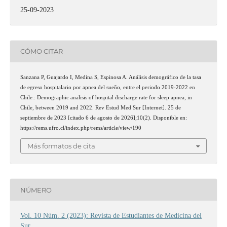
25-09-2023
CÓMO CITAR
Sanzana P, Guajardo I, Medina S, Espinosa A. Análisis demográfico de la tasa
de egreso hospitalario por apnea del sueño, entre el periodo 2019-2022 en
Chile.: Demographic analisis of hospital discharge rate for sleep apnea, in
Chile, between 2019 and 2022. Rev Estud Med Sur [Internet]. 25 de
septiembre de 2023 [citado 6 de agosto de 2026];10(2). Disponible en:
https://rems.ufro.cl/index.php/rems/article/view/190
Más formatos de cita
NÚMERO
Vol. 10 Núm. 2 (2023): Revista de Estudiantes de Medicina del
Sur