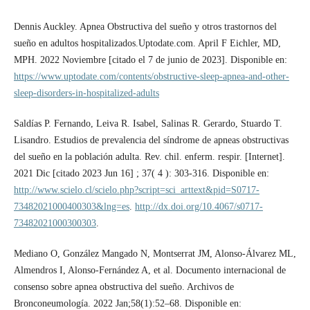
Dennis Auckley. Apnea Obstructiva del sueño y otros trastornos del
sueño en adultos hospitalizados.Uptodate.com. April F Eichler, MD,
MPH. 2022 Noviembre [citado el 7 de junio de 2023]. Disponible en:
https://www.uptodate.com/contents/obstructive-sleep-apnea-and-other-
sleep-disorders-in-hospitalized-adults
Saldías P. Fernando, Leiva R. Isabel, Salinas R. Gerardo, Stuardo T.
Lisandro. Estudios de prevalencia del síndrome de apneas obstructivas
del sueño en la población adulta. Rev. chil. enferm. respir. [Internet].
2021 Dic [citado 2023 Jun 16] ; 37( 4 ): 303-316. Disponible en:
http://www.scielo.cl/scielo.php?script=sci_arttext&pid=S0717-
73482021000400303&lng=es
.
http://dx.doi.org/10.4067/s0717-
73482021000300303
.
Mediano O, González Mangado N, Montserrat JM, Alonso-Álvarez ML,
Almendros I, Alonso-Fernández A, et al. Documento internacional de
consenso sobre apnea obstructiva del sueño. Archivos de
Bronconeumología. 2022 Jan;58(1):52–68. Disponible en: