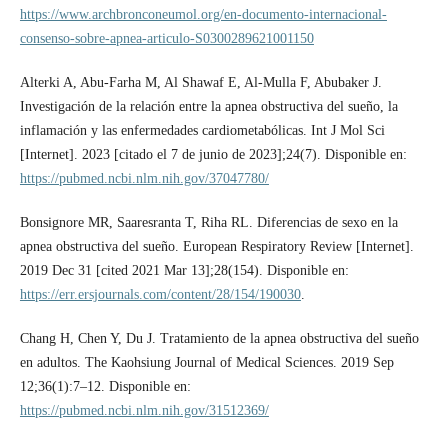
https://www.archbronconeumol.org/en-documento-internacional-
consenso-sobre-apnea-articulo-S0300289621001150
Alterki A, Abu-Farha M, Al Shawaf E, Al-Mulla F, Abubaker J.
Investigación de la relación entre la apnea obstructiva del sueño, la
inflamación y las enfermedades cardiometabólicas. Int J Mol Sci
[Internet]. 2023 [citado el 7 de junio de 2023];24(7). Disponible en:
https://pubmed.ncbi.nlm.nih.gov/37047780/
Bonsignore MR, Saaresranta T, Riha RL. Diferencias de sexo en la
apnea obstructiva del sueño. European Respiratory Review [Internet].
2019 Dec 31 [cited 2021 Mar 13];28(154). Disponible en:
https://err.ersjournals.com/content/28/154/190030
.
Chang H, Chen Y, Du J. Tratamiento de la apnea obstructiva del sueño
en adultos. The Kaohsiung Journal of Medical Sciences. 2019 Sep
12;36(1):7–12. Disponible en:
https://pubmed.ncbi.nlm.nih.gov/31512369/