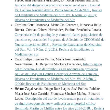
Pardo, Juan Maturana Arancibia, Dr. Jason Medina Martínez,
Impacto del diagnóstico precoz en cáncer renal en el Hospital
Dr. Lautaro Navarro Avaria, Punta Arenas 2004-2009
,
Revista
de Estudiantes de Medicina del Sur: Vol. 6 Núm. 2 (2010):
Revista de Estudiantes de Medicina del Sur
Carolina Catril Moncada, Maite Cid Cereceda, Ninoscka Bello
Rivera, Cristian Cabeza Hernández, Paulina Fernández Parada,
Caracterización de patologías y comorbilidades psiquiátricas de
pacientes egresados del Programa de Adicción de CECOSAM de
Nueva Imperial en 2019.
,
Revista de Estudiantes de Medicina
del Sur: Vol. 9 Núm. 2 (2021): Revista de Estudiantes de
Medicina del Sur
Oscar Felipe Jiménez Palma, María José Fernández
Norambuena, Dr. Benjamín Stockins Fernández,
Infarto agudo
del miocardio. Uso de trombolisis en pacientes en protocolo
AUGE del Hospital Hernán Henríquez Aravena de Temuco.
,
Revista de Estudiantes de Medicina del Sur: Vol. 2 Núm. 2
(2006): Revista de Estudiantes de Medicina del Sur
Héctor Zagal Acuña, Diego Ruiz Lagos, José Poblete Poblete,
María José Saéz Garrido, Francisca Sánchez Muñoz, Eduardo
López,
Descripción del uso de levetiracetam para el tratamiento
de síndromes convulsivos y epilepsia en el hospital clínico
Herminda Martín de Chillán entre los años 2014-2018.
,
Revista