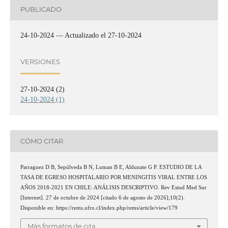
PUBLICADO
24-10-2024 — Actualizado el 27-10-2024
VERSIONES
27-10-2024 (2)
24-10-2024 (1)
CÓMO CITAR
Parraguez D B, Sepúlveda B N, Luman B E, Aldunate G P. ESTUDIO DE LA
TASA DE EGRESO HOSPITALARIO POR MENINGITIS VIRAL ENTRE LOS
AÑOS 2018-2021 EN CHILE: ANÁLISIS DESCRIPTIVO. Rev Estud Med Sur
[Internet]. 27 de octubre de 2024 [citado 6 de agosto de 2026];10(2).
Disponible en: https://rems.ufro.cl/index.php/rems/article/view/179
Más formatos de cita