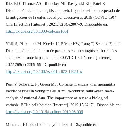
Kies KD, Thomas AS, Binnicker MJ, Bashynski KL, Patel R.
Disminución de la meningitis enteroviral: ¿un beneficio inesperado de
la mitigación de la enfermedad por coronavirus 2019 (COVID-19)?
Clin Infect Dis [Internet]. 2021;73(9):e2807–9. Disponible en:
http://dx.doi.org/10.1093/cid/ciaa1881
Völk S, Pfirrmann M, Koedel U, Pfister HW, Lang T, Scheibe F, et al.
Disminución en el número de pacientes con meningitis en hospitales
alemanes durante la pandemia de COVID-19. J Neurol [Internet].
2022;269(7):3389–99. Disponible en:
http://dx.doi.org/10.1007/s00415-022-11034-w
Peer V, Schwartz N, Green MS. Consistent, excess viral meningitis
incidence rates in young males: A multi-country, multi-year, meta-
analysis of national data. The importance of sex as a biological
variable. EClinicalMedicine [Internet]. 2019;15:62–71. Disponible en:
http://dx.doi.org/10.1016/j.eclinm.2019.08.006
Minsal.cl. [citado el 7 de mayo de 2023]. Disponible en: