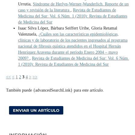
Urrutia,
Síndrome de Herlyn-Werner-Wunderlich. Reporte de un
caso y revisión de la literatura
,
Revista de Estudiantes de
Medicina del Sur: Vol. 6 Núm. 1 (2010): Revista de Estudiantes
de Medicina del Sur
Isaac Silva López, Bárbara Seiffert Uribe, Gloria Retamal
Valenzuela,
¿Cuáles son las características epidemiológicas,
clínicas y de laboratorio de los pacientes ingresados al programa
nacional de fibrosis quística atendidos en el Hospital Hernán
Henríquez Aravena durante el período Enero 2004 – mayo
2009?
,
Revista de Estudiantes de Medicina del Sur: Vol. 6 Núm.
1 (2010): Revista de Estudiantes de Medicina del Sur
<<
<
1
2
3
4
>
>>
También puede {advancedSearchLink} para este artículo.
ENVIAR UN ARTÍCULO