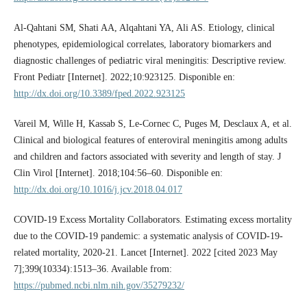
Al-Qahtani SM, Shati AA, Alqahtani YA, Ali AS. Etiology, clinical
phenotypes, epidemiological correlates, laboratory biomarkers and
diagnostic challenges of pediatric viral meningitis: Descriptive review.
Front Pediatr [Internet]. 2022;10:923125. Disponible en:
http://dx.doi.org/10.3389/fped.2022.923125
Vareil M, Wille H, Kassab S, Le-Cornec C, Puges M, Desclaux A, et al.
Clinical and biological features of enteroviral meningitis among adults
and children and factors associated with severity and length of stay. J
Clin Virol [Internet]. 2018;104:56–60. Disponible en:
http://dx.doi.org/10.1016/j.jcv.2018.04.017
COVID-19 Excess Mortality Collaborators. Estimating excess mortality
due to the COVID-19 pandemic: a systematic analysis of COVID-19-
related mortality, 2020-21. Lancet [Internet]. 2022 [cited 2023 May
7];399(10334):1513–36. Available from:
https://pubmed.ncbi.nlm.nih.gov/35279232/