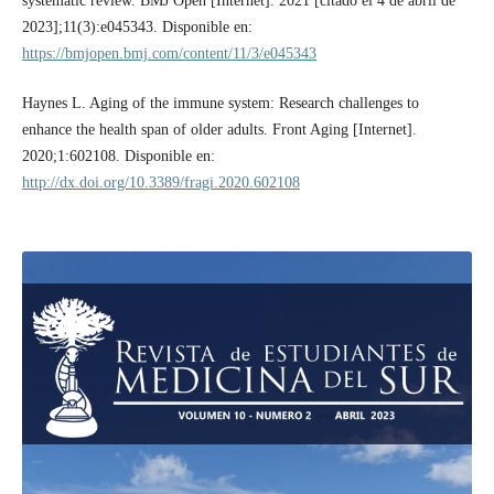
systematic review. BMJ Open [Internet]. 2021 [citado el 4 de abril de
2023];11(3):e045343. Disponible en:
https://bmjopen.bmj.com/content/11/3/e045343
Haynes L. Aging of the immune system: Research challenges to
enhance the health span of older adults. Front Aging [Internet].
2020;1:602108. Disponible en:
http://dx.doi.org/10.3389/fragi.2020.602108