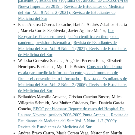
pacientes egresados del Programa de Adicción de CECOSAM de
Nueva Imperial en 2019.
,
Revista de Estudiantes de Medicina
del Sur: Vol. 9 Núm. 2 (2021): Revista de Estudiantes de
Medicina del Sur
Paula Andrea Cáceres Ibacache, Bastián Andrés Zeballos Huerta
, Marcela Cortés Sepúlveda , Javier Aguirre Muñoz,
Los
Resguardos Eticos en investigación científica en tiempos de
pandemia, revisión sistemática
,
Revista de Estudiantes de
Medicina del Sur: Vol. 9 Núm. 1 (2021): Revista de Estudiantes
de Medicina del Sur
Waleska González Santana, Angélica Becerra Reus, Elizabeth
Henríquez Barrientos, Mg. Luis Bustos,
Construcción de una
escala para medir la información entregada al momento de
firmar el consentimiento informado.
,
Revista de Estudiantes de
Medicina del Sur: Vol. 2 Núm. 2 (2006): Revista de Estudiantes
de Medicina del Sur
Bellanides Mansilla Aravena, Cristian Cancino Bustos, Milca
Villagrán Schmidt, Ana Muñoz Cárdenas, Dra. Daniela García
Concha,
EPOC por biomasa: Reporte de casos del Hospital Dr.
Lautaro Navarro, período 2006-2009 Punta Arenas.
,
Revista de
Estudiantes de Medicina del Sur: Vol. 5 Núm. 1-2 (2009):
Revista de Estudiantes de Medicina del Sur
Andrea Bravo Castro, María Correa Vega, Néstor San Martín