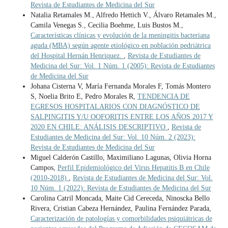
Revista de Estudiantes de Medicina del Sur
Natalia Retamales M., Alfredo Hettich V., Álvaro Retamales M.,
Camila Venegas S., Cecilia Boehme, Luis Bustos M.,
Características clínicas y evolución de la meningitis bacteriana
aguda (MBA) según agente etiológico en población pedriátrica
del Hospital Hernán Henriquez.
,
Revista de Estudiantes de
Medicina del Sur: Vol. 1 Núm. 1 (2005): Revista de Estudiantes
de Medicina del Sur
Johana Cisterna V, María Fernanda Morales F, Tomás Montero
S, Noelia Brito E, Pedro Morales R,
TENDENCIA DE
EGRESOS HOSPITALARIOS CON DIAGNÓSTICO DE
SALPINGITIS Y/U OOFORITIS ENTRE LOS AÑOS 2017 Y
2020 EN CHILE: ANÁLISIS DESCRIPTIVO
,
Revista de
Estudiantes de Medicina del Sur: Vol. 10 Núm. 2 (2023):
Revista de Estudiantes de Medicina del Sur
Miguel Calderón Castillo, Maximiliano Lagunas, Olivia Horna
Campos,
Perfil Epidemiológico del Virus Hepatitis B en Chile
(2010-2018)
,
Revista de Estudiantes de Medicina del Sur: Vol.
10 Núm. 1 (2022): Revista de Estudiantes de Medicina del Sur
Carolina Catril Moncada, Maite Cid Cereceda, Ninoscka Bello
Rivera, Cristian Cabeza Hernández, Paulina Fernández Parada,
Caracterización de patologías y comorbilidades psiquiátricas de