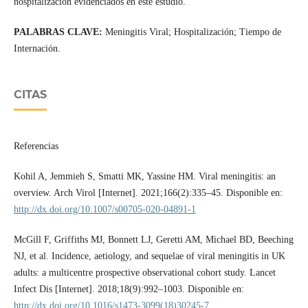
hospitalización evidenciados en este estudio.
PALABRAS CLAVE:
Meningitis Viral; Hospitalización; Tiempo de
Internación.
CITAS
Referencias
Kohil A, Jemmieh S, Smatti MK, Yassine HM. Viral meningitis: an
overview. Arch Virol [Internet]. 2021;166(2):335–45. Disponible en:
http://dx.doi.org/10.1007/s00705-020-04891-1
McGill F, Griffiths MJ, Bonnett LJ, Geretti AM, Michael BD, Beeching
NJ, et al. Incidence, aetiology, and sequelae of viral meningitis in UK
adults: a multicentre prospective observational cohort study. Lancet
Infect Dis [Internet]. 2018;18(9):992–1003. Disponible en:
http://dx.doi.org/10.1016/s1473-3099(18)30245-7