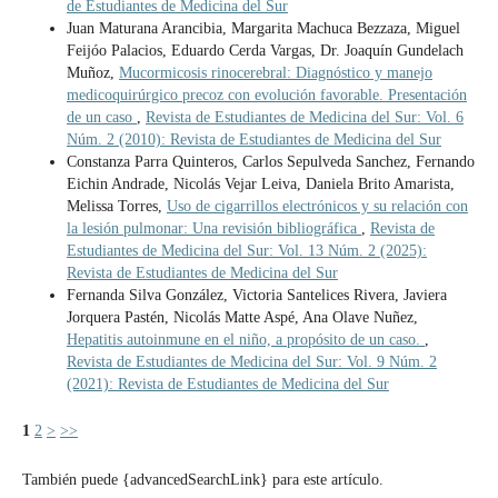
de Estudiantes de Medicina del Sur
Juan Maturana Arancibia, Margarita Machuca Bezzaza, Miguel
Feijóo Palacios, Eduardo Cerda Vargas, Dr. Joaquín Gundelach
Muñoz,
Mucormicosis rinocerebral: Diagnóstico y manejo
medicoquirúrgico precoz con evolución favorable. Presentación
de un caso
,
Revista de Estudiantes de Medicina del Sur: Vol. 6
Núm. 2 (2010): Revista de Estudiantes de Medicina del Sur
Constanza Parra Quinteros, Carlos Sepulveda Sanchez, Fernando
Eichin Andrade, Nicolás Vejar Leiva, Daniela Brito Amarista,
Melissa Torres,
Uso de cigarrillos electrónicos y su relación con
la lesión pulmonar: Una revisión bibliográfica
,
Revista de
Estudiantes de Medicina del Sur: Vol. 13 Núm. 2 (2025):
Revista de Estudiantes de Medicina del Sur
Fernanda Silva González, Victoria Santelices Rivera, Javiera
Jorquera Pastén, Nicolás Matte Aspé, Ana Olave Nuñez,
Hepatitis autoinmune en el niño, a propósito de un caso.
,
Revista de Estudiantes de Medicina del Sur: Vol. 9 Núm. 2
(2021): Revista de Estudiantes de Medicina del Sur
1
2
>
>>
También puede {advancedSearchLink} para este artículo.