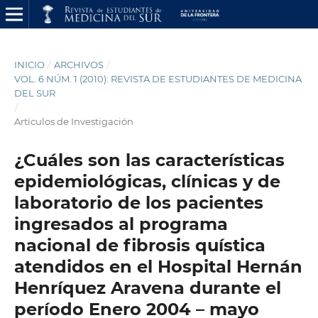
INICIO
/
ARCHIVOS
/
VOL. 6 NÚM. 1 (2010): REVISTA DE ESTUDIANTES DE MEDICINA
DEL SUR
/
Artículos de Investigación
¿Cuáles son las características
epidemiológicas, clínicas y de
laboratorio de los pacientes
ingresados al programa
nacional de fibrosis quística
atendidos en el Hospital Hernán
Henríquez Aravena durante el
período Enero 2004 – mayo