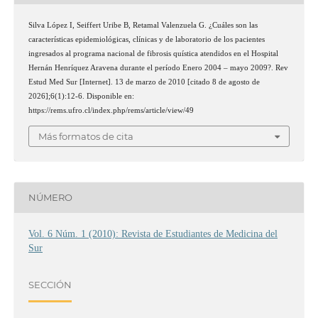
Silva López I, Seiffert Uribe B, Retamal Valenzuela G. ¿Cuáles son las
características epidemiológicas, clínicas y de laboratorio de los pacientes
ingresados al programa nacional de fibrosis quística atendidos en el Hospital
Hernán Henríquez Aravena durante el período Enero 2004 – mayo 2009?. Rev
Estud Med Sur [Internet]. 13 de marzo de 2010 [citado 8 de agosto de
2026];6(1):12-6. Disponible en:
https://rems.ufro.cl/index.php/rems/article/view/49
Más formatos de cita
NÚMERO
Vol. 6 Núm. 1 (2010): Revista de Estudiantes de Medicina del
Sur
SECCIÓN