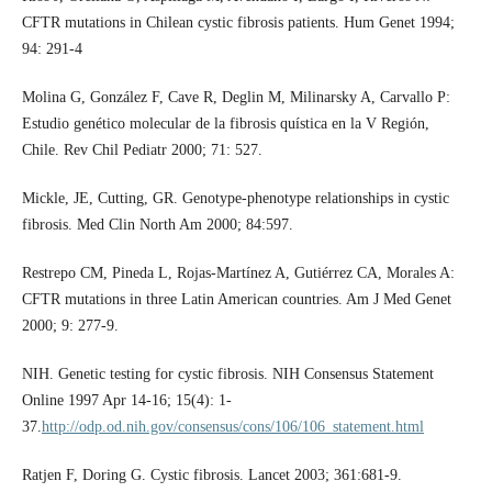
CFTR mutations in Chilean cystic fibrosis patients. Hum Genet 1994;
94: 291-4
Molina G, González F, Cave R, Deglin M, Milinarsky A, Carvallo P:
Estudio genético molecular de la fibrosis quística en la V Región,
Chile. Rev Chil Pediatr 2000; 71: 527.
Mickle, JE, Cutting, GR. Genotype-phenotype relationships in cystic
fibrosis. Med Clin North Am 2000; 84:597.
Restrepo CM, Pineda L, Rojas-Martínez A, Gutiérrez CA, Morales A:
CFTR mutations in three Latin American countries. Am J Med Genet
2000; 9: 277-9.
NIH. Genetic testing for cystic fibrosis. NIH Consensus Statement
Online 1997 Apr 14-16; 15(4): 1-
37.
http://odp.od.nih.gov/consensus/cons/106/106_statement.html
Ratjen F, Doring G. Cystic fibrosis. Lancet 2003; 361:681-9.