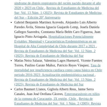
síndrome de distrés respiratorio del recién nacido durante el año
2020 y 2023 en Chile
,
Revista de Estudiantes de Medicina del
Sur: Vol. 13 Núm. 1 (2025): Revista de Estudiantes de Medicina
del Sur – Edición 20° Aniversario
Gabriel Benjamín Martínez Acevedo, Alejandro Luis Alberto
Paredes Ávila, Simona Ignacia Guajardo Lemp, Josefa Daniela
Gallegos Saavedra, Constanza María Belén Caro Figueroa, Juan
Ignacio Pinto Arriagada,
Hospitalizaciones Potencialmente
Evitables: Magnitud y Características Epidemiológicas en un
Hospital de Alta Complejidad de Chile durante 2017 a 2021
,
Revista de Estudiantes de Medicina del Sur: Vol. 12 Núm. 2
(2025): Revista de Estudiantes de Medicina del Sur
Matías Neira Salazar, Valentina Lagos Huenuvil, Vicente Fuentes
Torres, Paulino Garate Muñoz, Patricio Reyes Vásquez,
Tasa de
mortalidad por insuficiencia cardíaca como causa básica en Chile
periodo 2016-2023: Actualización epidemiológica nacional
,
Revista de Estudiantes de Medicina del Sur: Vol. 13 Núm. 2
(2025): Revista de Estudiantes de Medicina del Sur
Carlos Baumert Llanos, Gigliola Alberti Reus, Jaime Serra
Canales, Juan José Orellana Cáceres,
Enteroparasitosis en niños
de la comuna de Curacautín, IX región, Chile
,
Revista de
Estudiantes de Medicina del Sur: Vol. 1 Núm. 2 (2005): Revista