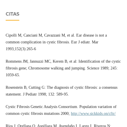
CITAS
Cipolli M, Canciani M, Cavazzani M, et al. Ear disease is not a
common complication in cystic fibrosis. Eur J ediatr. Mar
1993;152(3):265-6
Rommens JM, Jannuzzi MC, Kerem B, et al: Identification of the cystic
fibrosis gene; Chromosome walking and jumping. Science 1989; 245:
1059-65.
Rosenstein B, Cutting G: The diagnosis of cystic fibrosis: a consensus
statement. J Pediatr 1998; 132: 589-95.
Cystic Fibrosis Genetic Analysis Consortium. Population variation of
common cystic fibrosis mutations 2000;
http://www.sickkids.on/cftr/
Ríos J, Orellana O, Aspillaga M, Avendaño I, Largo I, Riveros N: