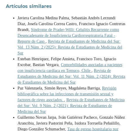
Artículos similares
Javiera Carolina Medina Palma, Sebastián Andrés Lerzundi
Diaz, Josefa Carolina Correa Castro, Francisco Ignacio Contreras
Brandt,
Síndrome de Prader-Willi: Celulitis Recurrente como
Desencadenante de Insuficiencia Cardiorrespiratoria Fatal -
Reporte de Caso
,
Revista de Estudiantes de Medicina del Sur:
Vol. 13 Núm. 2 (2025): Revista de Estudiantes de Medicina del
Sur
Esteban Henriquez, Felipe Ansieta, Francisco Toro, Ignacio
Escobar, Bastian Vergara,
Comorbilidades asociadas a pacientes
con insuficiencia cardíaca en Temuco, Chile
,
Revista de
Estudiantes de Medicina del Sur: Vol. 11 Núm. 2 (2024): Revista
de Estudiantes de Medicina del Sur
Paz Valenzuela, Simón Reyes, Magdalena Barriga,
Revisión
bibliográfica sobre las infecciones de transmisión sexual y
factores de riego asociados.
,
Revista de Estudiantes de Medicina
del Sur: Vol. 9 Núm. 2 (2021): Revista de Estudiantes de
Medicina del Sur
Guillermo Novan Jarpa, Iván Gutiérrez Pacheco, Gonzalo Núñez
Arancibia, Javiera Pastorini Peña, Isidora Torruella Peñailillo,
Diego González Schumacher,
Tasa de egreso hospitalario por