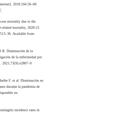
[Internet]. 2018;104:56–60.
17
ess mortality due to the
related mortality, 2020-21.
1513–36. Available from:
 R. Disminución de la
tigación de la enfermedad por
]. 2021;73(9):e2807–9.
eibe F, et al. Disminución en
anes durante la pandemia de
sponible en:
eningitis incidence rates in