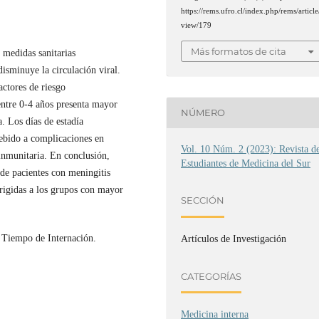
https://rems.ufro.cl/index.php/rems/article
view/179
Más formatos de cita
medidas sanitarias
sminuye la circulación viral.
ctores de riesgo
entre 0-4 años presenta mayor
NÚMERO
 Los días de estadía
ebido a complicaciones en
Vol. 10 Núm. 2 (2023): Revista d
inmunitaria. En conclusión,
Estudiantes de Medicina del Sur
 de pacientes con meningitis
dirigidas a los grupos con mayor
SECCIÓN
; Tiempo de Internación.
Artículos de Investigación
CATEGORÍAS
Medicina interna