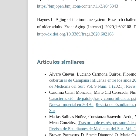
https://bmjopen.bmj.com/content/11/3/e045343
Haynes L. Aging of the immune system: Research challeng
of older adults. Front Aging [Internet]. 2020;1:602108. D
http://dx.doi.org/10.3389/fragi.2020.602108
Artículos similares
Alvaro Cuevas, Luciano Carmona Quiroz, Florenc
coberturas de Campaña Influenza entre los años 
de Medicina del Sur: Vol. 9 Núm. 1 (2021): Revis
Carolina Catril Moncada, Maite Cid Cereceda, Nin
Caracterización de patologías y comorbilidades p
Nueva Imperial en 2019.
,
Revista de Estudiantes
Sur
Matías Salinas Núñez, Constanza Saavedra Aedo, 
Mena González,
Trastorno de estrés postraumátic
Revista de Estudiantes de Medicina del Sur: Vol. 
Brayan Parraguez D, Stacie Diamond O, María O