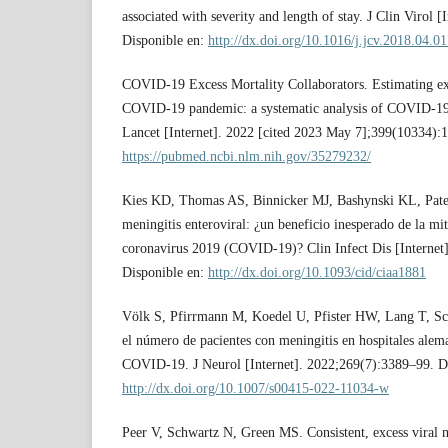
associated with severity and length of stay. J Clin Virol 
Disponible en:
http://dx.doi.org/10.1016/j.jcv.2018.04.0
COVID-19 Excess Mortality Collaborators. Estimating exc
COVID-19 pandemic: a systematic analysis of COVID-19-
Lancet [Internet]. 2022 [cited 2023 May 7];399(10334):
https://pubmed.ncbi.nlm.nih.gov/35279232/
Kies KD, Thomas AS, Binnicker MJ, Bashynski KL, Patel
meningitis enteroviral: ¿un beneficio inesperado de la mi
coronavirus 2019 (COVID-19)? Clin Infect Dis [Internet
Disponible en:
http://dx.doi.org/10.1093/cid/ciaa1881
Völk S, Pfirrmann M, Koedel U, Pfister HW, Lang T, Sch
el número de pacientes con meningitis en hospitales alem
COVID-19. J Neurol [Internet]. 2022;269(7):3389–99. Di
http://dx.doi.org/10.1007/s00415-022-11034-w
Peer V, Schwartz N, Green MS. Consistent, excess viral m