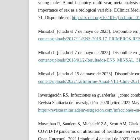
young males: A multi-country, multi-year, meta-analysis o
importance of sex as a biological variable. EClinicalMedi
71. Disponible en:
http://dx.doi.org/10.1016/j.eclinm.20
Minsal.cl. [citado el 7 de mayo de 2023]. Disponible en:
content/uploads/2017/11/ENS-2016-17_PRIMEROS-R
Minsal.cl. [citado el 7 de mayo de 2023]. Disponible en:
content/uploads/2018/01/2-Resultados-ENS_MINSAL_3
Minsal.cl. [citado el 15 de mayo de 2023]. Disponible en
content/uploads/2022/12/Informe-Anual-VIH-Chile-2021
Investigación RS. Infecciones en guarderías: ¿cómo comba
Revista Sanitaria de Investigación. 2020 [cited 2023 May
https://revistasanitariadeinvestigacion.com/infecciones-e
Moynihan R, Sanders S, Michaleff ZA, Scott AM, Clark J,
COVID-19 pandemic on utilisation of healthcare services
Open [Internet]. 2021 [citado el 4 de abril de 2023];11(