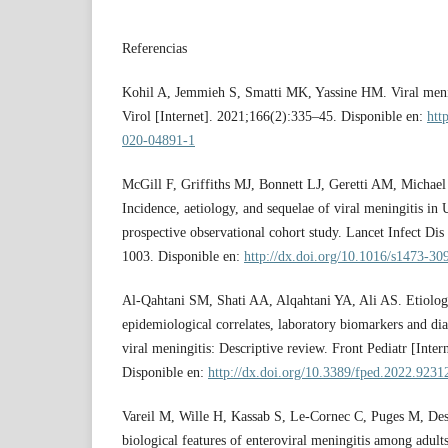
Referencias
Kohil A, Jemmieh S, Smatti MK, Yassine HM. Viral meni
Virol [Internet]. 2021;166(2):335–45. Disponible en:
htt
020-04891-1
McGill F, Griffiths MJ, Bonnett LJ, Geretti AM, Michael
Incidence, aetiology, and sequelae of viral meningitis in 
prospective observational cohort study. Lancet Infect Dis
1003. Disponible en:
http://dx.doi.org/10.1016/s1473-3
Al-Qahtani SM, Shati AA, Alqahtani YA, Ali AS. Etiology
epidemiological correlates, laboratory biomarkers and dia
viral meningitis: Descriptive review. Front Pediatr [Inte
Disponible en:
http://dx.doi.org/10.3389/fped.2022.9231
Vareil M, Wille H, Kassab S, Le-Cornec C, Puges M, Desc
biological features of enteroviral meningitis among adult