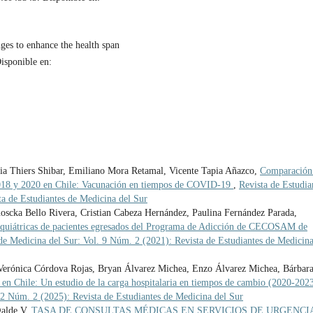
es to enhance the health span
isponible en:
ia Thiers Shibar, Emiliano Mora Retamal, Vicente Tapia Añazco,
Comparación
2018 y 2020 en Chile: Vacunación en tiempos de COVID-19
,
Revista de Estudia
ta de Estudiantes de Medicina del Sur
oscka Bello Rivera, Cristian Cabeza Hernández, Paulina Fernández Parada,
siquiátricas de pacientes egresados del Programa de Adicción de CECOSAM de
 de Medicina del Sur: Vol. 9 Núm. 2 (2021): Revista de Estudiantes de Medicina
Verónica Córdova Rojas, Bryan Álvarez Michea, Enzo Álvarez Michea, Bárbar
o en Chile: Un estudio de la carga hospitalaria en tiempos de cambio (2020-202
12 Núm. 2 (2025): Revista de Estudiantes de Medicina del Sur
galde V,
TASA DE CONSULTAS MÉDICAS EN SERVICIOS DE URGENCI