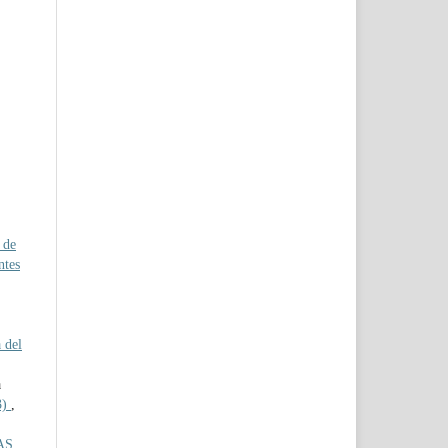
 de
ntes
 del
a
3)
,
AS