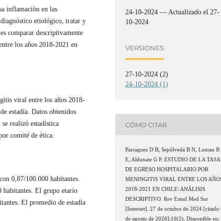
sa inflamación en las
24-10-2024 — Actualizado el 27-
diagnóstico etiológico, tratar y
10-2024
o es comparar descriptivamente
 entre los años 2018-2021 en
VERSIONES
27-10-2024 (2)
24-10-2024 (1)
itis viral entre los años 2018-
de estadía. Datos obtenidos
se realizó estadística
CÓMO CITAR
por comité de ética.
Parraguez D B, Sepúlveda B N, Luman B
E, Aldunate G P. ESTUDIO DE LA TASA
DE EGRESO HOSPITALARIO POR
con 0,87/100.000 habitantes.
MENINGITIS VIRAL ENTRE LOS AÑO
2018-2021 EN CHILE: ANÁLISIS
habitantes. El grupo etario
DESCRIPTIVO. Rev Estud Med Sur
tantes. El promedio de estadía
[Internet]. 27 de octubre de 2024 [citado
.
de agosto de 2026];10(2). Disponible en: