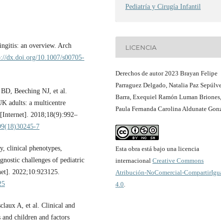
Pediatría y Cirugía Infantil
ngitis: an overview. Arch
LICENCIA
p://dx.doi.org/10.1007/s00705-
Derechos de autor 2023 Brayan Felipe
Parraguez Delgado, Natalia Paz Sepúlv
 BD, Beeching NJ, et al.
Barra, Exequiel Ramón Luman Briones
UK adults: a multicentre
Paula Fernanda Carolina Aldunate Gon
 [Internet]. 2018;18(9):992–
099(18)30245-7
, clinical phenotypes,
Esta obra está bajo una licencia
gnostic challenges of pediatric
internacional
Creative Commons
rnet]. 2022;10:923125.
Atribución-NoComercial-CompartirIgu
25
4.0
.
laux A, et al. Clinical and
s and children and factors