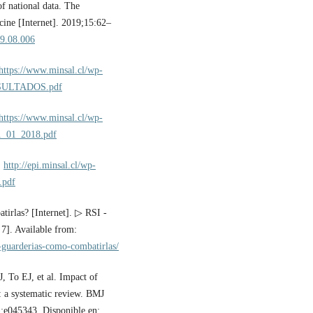
f national data. The
cine [Internet]. 2019;15:62–
19.08.006
https://www.minsal.cl/wp-
ESULTADOS.pdf
https://www.minsal.cl/wp-
1_01_2018.pdf
:
http://epi.minsal.cl/wp-
.pdf
tirlas? [Internet]. ▷ RSI -
 7]. Available from:
n-guarderias-como-combatirlas/
 To EJ, et al. Impact of
: a systematic review. BMJ
3):e045343. Disponible en: