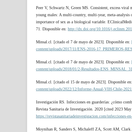
Peer V, Schwartz N, Green MS. Consistent, excess viral m
young males: A multi-country, multi-year, meta-analysis o
importance of sex as a biological variable. EClinicalMedi
71. Disponible en:
http://dx.doi.org/10.1016/j.eclinm.20
Minsal.cl. [citado el 7 de mayo de 2023]. Disponible en:
content/uploads/2017/11/ENS-2016-17_PRIMEROS-R
Minsal.cl. [citado el 7 de mayo de 2023]. Disponible en:
content/uploads/2018/01/2-Resultados-ENS_MINSAL_3
Minsal.cl. [citado el 15 de mayo de 2023]. Disponible en
content/uploads/2022/12/Informe-Anual-VIH-Chile-2021
Investigación RS. Infecciones en guarderías: ¿cómo comba
Revista Sanitaria de Investigación. 2020 [cited 2023 May
https://revistasanitariadeinvestigacion.com/infecciones-e
Moynihan R, Sanders S, Michaleff ZA, Scott AM, Clark J,