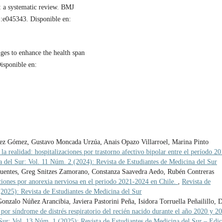
: a systematic review. BMJ
3):e045343. Disponible en:
es to enhance the health span
isponible en:
quez Gómez, Gustavo Moncada Urzúa, Anais Opazo Villarroel, Marina Pinto
la realidad: hospitalizaciones por trastorno afectivo bipolar entre el período 2
a del Sur: Vol. 11 Núm. 2 (2024): Revista de Estudiantes de Medicina del Sur
Cifuentes, Greg Snitzes Zamorano, Constanza Saavedra Aedo, Rubén Contreras
aciones por anorexia nerviosa en el periodo 2021-2024 en Chile.
,
Revista de
2025): Revista de Estudiantes de Medicina del Sur
nzalo Núñez Arancibia, Javiera Pastorini Peña, Isidora Torruella Peñailillo, 
 por síndrome de distrés respiratorio del recién nacido durante el año 2020 y 2
 Sur: Vol. 13 Núm. 1 (2025): Revista de Estudiantes de Medicina del Sur – Edi