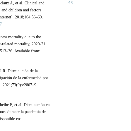
4.0
.
laux A, et al. Clinical and
s and children and factors
[Internet]. 2018;104:56–60.
17
ess mortality due to the
related mortality, 2020-21.
1513–36. Available from:
 R. Disminución de la
tigación de la enfermedad por
]. 2021;73(9):e2807–9.
eibe F, et al. Disminución en
anes durante la pandemia de
sponible en: