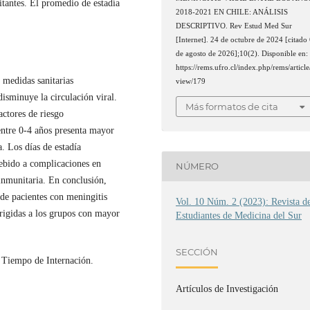
tantes. El promedio de estadía
2018-2021 EN CHILE: ANÁLISIS
.
DESCRIPTIVO. Rev Estud Med Sur
[Internet]. 24 de octubre de 2024 [citado
de agosto de 2026];10(2). Disponible en:
https://rems.ufro.cl/index.php/rems/article
medidas sanitarias
view/179
sminuye la circulación viral.
Más formatos de cita
ctores de riesgo
entre 0-4 años presenta mayor
 Los días de estadía
ebido a complicaciones en
NÚMERO
inmunitaria. En conclusión,
 de pacientes con meningitis
Vol. 10 Núm. 2 (2023): Revista d
dirigidas a los grupos con mayor
Estudiantes de Medicina del Sur
SECCIÓN
; Tiempo de Internación.
Artículos de Investigación