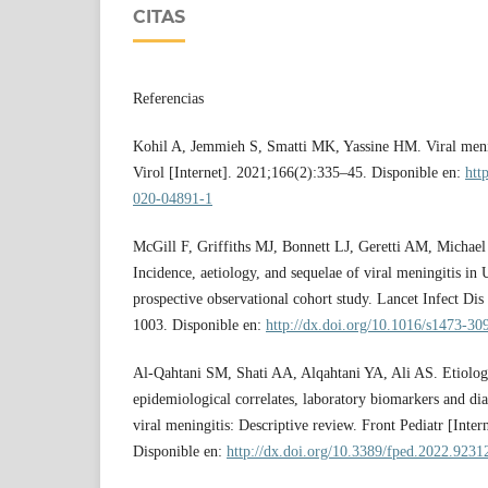
CITAS
Referencias
Kohil A, Jemmieh S, Smatti MK, Yassine HM. Viral meni
Virol [Internet]. 2021;166(2):335–45. Disponible en:
htt
020-04891-1
McGill F, Griffiths MJ, Bonnett LJ, Geretti AM, Michael
Incidence, aetiology, and sequelae of viral meningitis in 
prospective observational cohort study. Lancet Infect Dis
1003. Disponible en:
http://dx.doi.org/10.1016/s1473-3
Al-Qahtani SM, Shati AA, Alqahtani YA, Ali AS. Etiology
epidemiological correlates, laboratory biomarkers and dia
viral meningitis: Descriptive review. Front Pediatr [Inte
Disponible en:
http://dx.doi.org/10.3389/fped.2022.9231