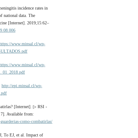
eningitis incidence rates in
f national data. The
cine [Internet]. 2019;15:62–
19.08.006
https://www.minsal.cl/wp-
ESULTADOS.pdf
https://www.minsal.cl/wp-
1_01_2018.pdf
:
http://epi.minsal.cl/wp-
.pdf
tirlas? [Internet]. ▷ RSI -
 7]. Available from:
n-guarderias-como-combatirlas/
 To EJ, et al. Impact of