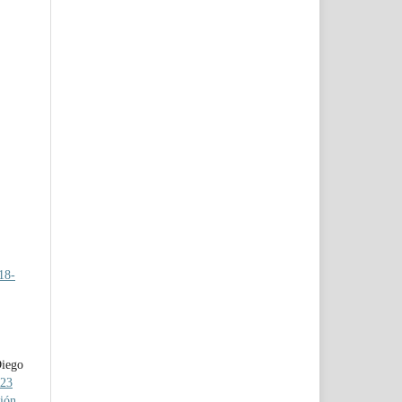
018-
Diego
023
ción