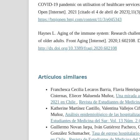
COVID-19 pandemic on utilisation of healthcare services
Open [Internet]. 2021 [citado el 4 de abril de 2023];11(
https://bmjopen.bmj.com/content/11/3/e045343
Haynes L. Aging of the immune system: Research challeng
of older adults. Front Aging [Internet]. 2020;1:602108. D
http://dx.doi.org/10.3389/fragi.2020.602108
Artículos similares
Franchesca Cecilia Lecaros Barria, Flavia Henri
Cisternas, Eliecer Maluenda Muñoz,
Una mirada a 
2021 en Chile
,
Revista de Estudiantes de Medicin
Katherine Martínez Castillo, Valentina Vallejos 
Muñoz,
Análisis epidemiológico de las hospitaliz
Estudiantes de Medicina del Sur: Vol. 13 Núm. 2 (
Guillermo Novan Jarpa, Iván Gutiérrez Pacheco, Go
González Schumacher,
Tasa de egreso hospitalario
en Chile
,
Revista de Estudiantes de Medicina del