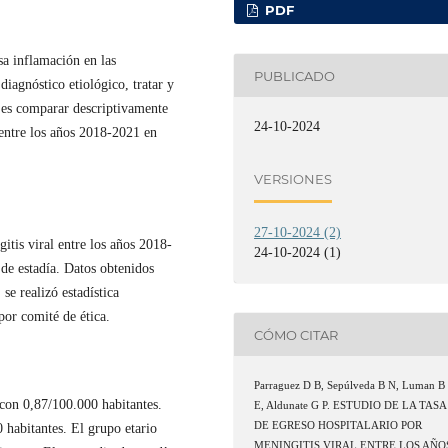
PDF
sa inflamación en las
PUBLICADO
diagnóstico etiológico, tratar y
o es comparar descriptivamente
24-10-2024
 entre los años 2018-2021 en
VERSIONES
27-10-2024 (2)
itis viral entre los años 2018-
24-10-2024 (1)
de estadía. Datos obtenidos
se realizó estadística
por comité de ética.
CÓMO CITAR
Parraguez D B, Sepúlveda B N, Luman B
con 0,87/100.000 habitantes.
E, Aldunate G P. ESTUDIO DE LA TASA
DE EGRESO HOSPITALARIO POR
habitantes. El grupo etario
MENINGITIS VIRAL ENTRE LOS AÑO