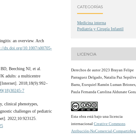
CATEGORÍAS
Medicina interna
Pediatría y Cirugía Infantil
ngitis: an overview. Arch
p://dx.doi.org/10.1007/s00705-
LICENCIA
 BD, Beeching NJ, et al.
Derechos de autor 2023 Brayan Felipe
UK adults: a multicentre
Parraguez Delgado, Natalia Paz Sepúlv
 [Internet]. 2018;18(9):992–
Barra, Exequiel Ramón Luman Briones
099(18)30245-7
Paula Fernanda Carolina Aldunate Gon
, clinical phenotypes,
gnostic challenges of pediatric
Esta obra está bajo una licencia
rnet]. 2022;10:923125.
internacional
Creative Commons
25
Atribución-NoComercial-CompartirIgu