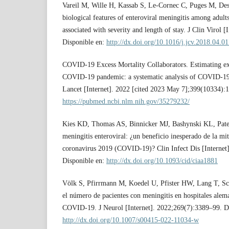
Vareil M, Wille H, Kassab S, Le-Cornec C, Puges M, Desc
biological features of enteroviral meningitis among adult
associated with severity and length of stay. J Clin Virol 
Disponible en:
http://dx.doi.org/10.1016/j.jcv.2018.04.0
COVID-19 Excess Mortality Collaborators. Estimating exc
COVID-19 pandemic: a systematic analysis of COVID-19-
Lancet [Internet]. 2022 [cited 2023 May 7];399(10334):
https://pubmed.ncbi.nlm.nih.gov/35279232/
Kies KD, Thomas AS, Binnicker MJ, Bashynski KL, Patel
meningitis enteroviral: ¿un beneficio inesperado de la mi
coronavirus 2019 (COVID-19)? Clin Infect Dis [Internet
Disponible en:
http://dx.doi.org/10.1093/cid/ciaa1881
Völk S, Pfirrmann M, Koedel U, Pfister HW, Lang T, Sch
el número de pacientes con meningitis en hospitales alem
COVID-19. J Neurol [Internet]. 2022;269(7):3389–99. Di
http://dx.doi.org/10.1007/s00415-022-11034-w