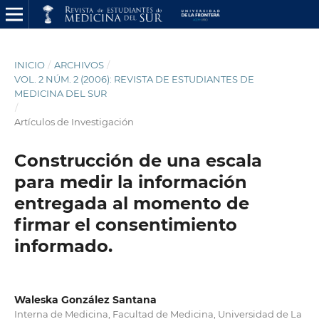
INICIO
/
ARCHIVOS
/
VOL. 2 NÚM. 2 (2006): REVISTA DE ESTUDIANTES DE
MEDICINA DEL SUR
/
Artículos de Investigación
Construcción de una escala
para medir la información
entregada al momento de
firmar el consentimiento
informado.
Waleska González Santana
Interna de Medicina, Facultad de Medicina, Universidad de La