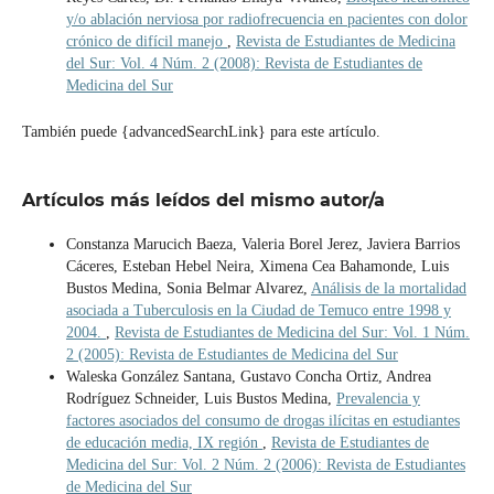
y/o ablación nerviosa por radiofrecuencia en pacientes con dolor
crónico de difícil manejo
,
Revista de Estudiantes de Medicina
del Sur: Vol. 4 Núm. 2 (2008): Revista de Estudiantes de
Medicina del Sur
También puede {advancedSearchLink} para este artículo.
Artículos más leídos del mismo autor/a
Constanza Marucich Baeza, Valeria Borel Jerez, Javiera Barrios
Cáceres, Esteban Hebel Neira, Ximena Cea Bahamonde, Luis
Bustos Medina, Sonia Belmar Alvarez,
Análisis de la mortalidad
asociada a Tuberculosis en la Ciudad de Temuco entre 1998 y
2004.
,
Revista de Estudiantes de Medicina del Sur: Vol. 1 Núm.
2 (2005): Revista de Estudiantes de Medicina del Sur
Waleska González Santana, Gustavo Concha Ortiz, Andrea
Rodríguez Schneider, Luis Bustos Medina,
Prevalencia y
factores asociados del consumo de drogas ilícitas en estudiantes
de educación media, IX región
,
Revista de Estudiantes de
Medicina del Sur: Vol. 2 Núm. 2 (2006): Revista de Estudiantes
de Medicina del Sur