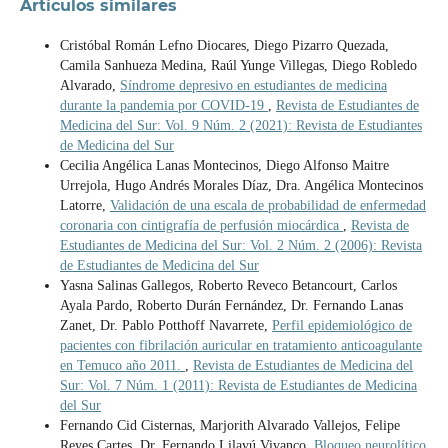
Artículos similares
Cristóbal Román Lefno Diocares, Diego Pizarro Quezada,
Camila Sanhueza Medina, Raúl Yunge Villegas, Diego Robledo
Alvarado,
Síndrome depresivo en estudiantes de medicina
durante la pandemia por COVID-19
,
Revista de Estudiantes de
Medicina del Sur: Vol. 9 Núm. 2 (2021): Revista de Estudiantes
de Medicina del Sur
Cecilia Angélica Lanas Montecinos, Diego Alfonso Maitre
Urrejola, Hugo Andrés Morales Díaz, Dra. Angélica Montecinos
Latorre,
Validación de una escala de probabilidad de enfermedad
coronaria con cintigrafía de perfusión miocárdica
,
Revista de
Estudiantes de Medicina del Sur: Vol. 2 Núm. 2 (2006): Revista
de Estudiantes de Medicina del Sur
Yasna Salinas Gallegos, Roberto Reveco Betancourt, Carlos
Ayala Pardo, Roberto Durán Fernández, Dr. Fernando Lanas
Zanet, Dr. Pablo Potthoff Navarrete,
Perfil epidemiológico de
pacientes con fibrilación auricular en tratamiento anticoagulante
en Temuco año 2011.
,
Revista de Estudiantes de Medicina del
Sur: Vol. 7 Núm. 1 (2011): Revista de Estudiantes de Medicina
del Sur
Fernando Cid Cisternas, Marjorith Alvarado Vallejos, Felipe
Reyes Cartes, Dr. Fernando Lilayú Vivanco,
Bloqueo neurolítico