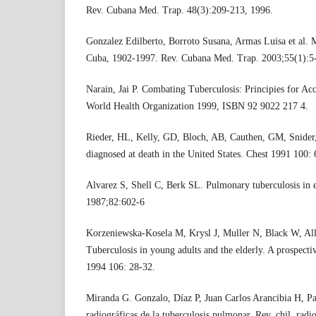
Rev. Cubana Med. Trap. 48(3):209-213, 1996.
Gonzalez Edilberto, Borroto Susana, Armas Luisa et al. M
Cuba, 1902-1997. Rev. Cubana Med. Trap. 2003;55(1):5
Narain, Jai P. Combating Tuberculosis: Principies for A
World Health Organization 1999, ISBN 92 9022 217 4.
Rieder, HL, Kelly, GD, Bloch, AB, Cauthen, GM, Snider,
diagnosed at death in the United States. Chest 1991 100:
Alvarez S, Shell C, Berk SL. Pulmonary tuberculosis in
1987;82:602-6
Korzeniewska-Kosela M, Krysl J, Muller N, Black W, All
Tuberculosis in young adults and the elderly. A prospect
1994 106: 28-32.
Miranda G. Gonzalo, Díaz P, Juan Carlos Arancibia H, Pat
radiográficas de la tuberculosis pulmonar. Rev. chil. radi