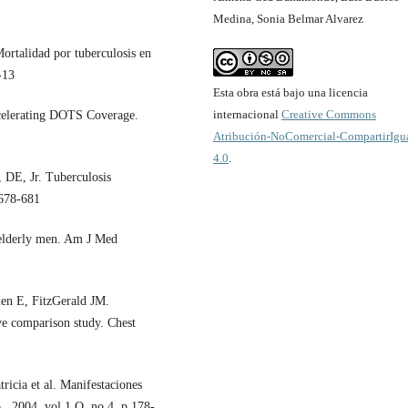
Medina, Sonia Belmar Alvarez
ortalidad por tuberculosis en
-13
Esta obra está bajo una licencia
internacional
Creative Commons
ccelerating DOTS Coverage.
Atribución-NoComercial-CompartirIgu
4.0
.
 DE, Jr. Tuberculosis
 678-681
 elderly men. Am J Med
en E, FitzGerald JM.
ive comparison study. Chest
ricia et al. Manifestaciones
o., 2004, vol.1 O, no.4, p.178-