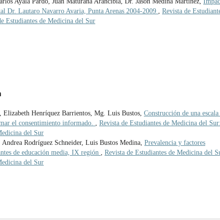
rlos Ayala Pardo, Juan Maturana Arancibia, Dr. Jason Medina Martínez,
Impac
pital Dr. Lautaro Navarro Avaria, Punta Arenas 2004-2009
,
Revista de Estudiant
de Estudiantes de Medicina del Sur
a
, Elizabeth Henríquez Barrientos, Mg. Luis Bustos,
Construcción de una escala
rmar el consentimiento informado.
,
Revista de Estudiantes de Medicina del Sur
Medicina del Sur
, Andrea Rodríguez Schneider, Luis Bustos Medina,
Prevalencia y factores
iantes de educación media, IX región
,
Revista de Estudiantes de Medicina del S
Medicina del Sur