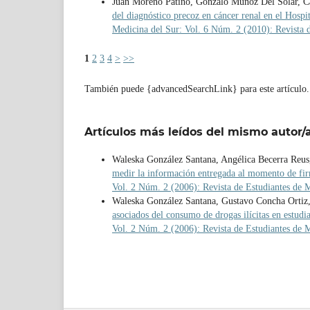
Juan Moreno Patiño, Gonzalo Muñoz Del Solar, Ca
del diagnóstico precoz en cáncer renal en el Hos
Medicina del Sur: Vol. 6 Núm. 2 (2010): Revista 
1
2
3
4
>
>>
También puede {advancedSearchLink} para este artículo.
Artículos más leídos del mismo autor/
Waleska González Santana, Angélica Becerra Reus
medir la información entregada al momento de fi
Vol. 2 Núm. 2 (2006): Revista de Estudiantes de 
Waleska González Santana, Gustavo Concha Ortiz
asociados del consumo de drogas ilícitas en estud
Vol. 2 Núm. 2 (2006): Revista de Estudiantes de 