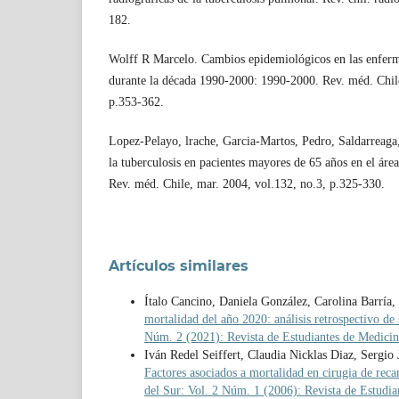
182.
Wolff R Marcelo. Cambios epidemiológicos en las enferm
durante la década 1990-2000: 1990-2000. Rev. méd. Chile
p.353-362.
Lopez-Pelayo, lrache, Garcia-Martos, Pedro, Saldarreaga, 
la tuberculosis en pacientes mayores de 65 años en el área
Rev. méd. Chile, mar. 2004, vol.132, no.3, p.325-330.
Artículos similares
Ítalo Cancino, Daniela González, Carolina Barría
mortalidad del año 2020: análisis retrospectivo d
Núm. 2 (2021): Revista de Estudiantes de Medicin
Iván Redel Seiffert, Claudia Nicklas Diaz, Sergi
Factores asociados a mortalidad en cirugia de rec
del Sur: Vol. 2 Núm. 1 (2006): Revista de Estudia