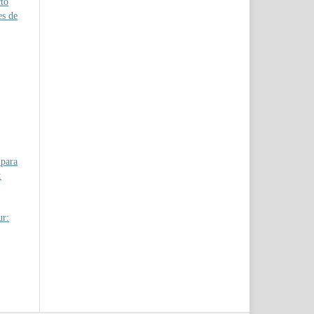
to
es de
 para
:
ur: