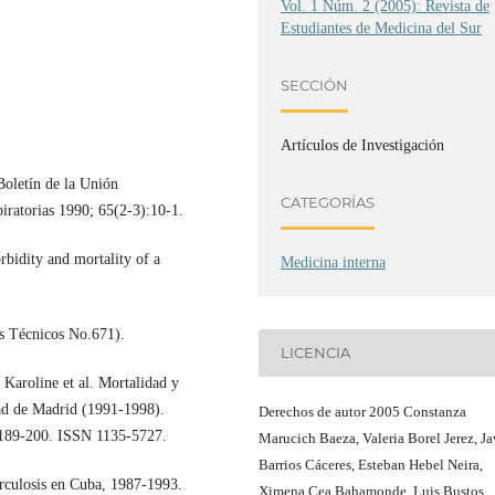
Vol. 1 Núm. 2 (2005): Revista de
Estudiantes de Medicina del Sur
SECCIÓN
Artículos de Investigación
Boletín de la Unión
CATEGORÍAS
iratorias 1990; 65(2-3):10-1.
bidity and mortality of a
Medicina interna
s Técnicos No.671).
LICENCIA
Karoline et al. Mortalidad y
dad de Madrid (1991-1998).
Derechos de autor 2005 Constanza
p.189-200. ISSN 1135-5727.
Marucich Baeza, Valeria Borel Jerez, Ja
Barrios Cáceres, Esteban Hebel Neira,
erculosis en Cuba, 1987-1993.
Ximena Cea Bahamonde, Luis Bustos