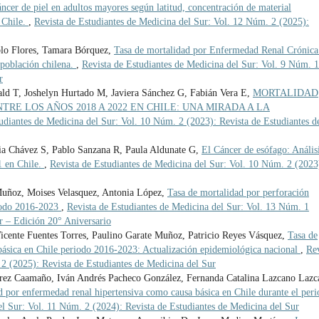
ncer de piel en adultos mayores según latitud, concentración de material
 Chile.
,
Revista de Estudiantes de Medicina del Sur: Vol. 12 Núm. 2 (2025):
blo Flores, Tamara Bórquez,
Tasa de mortalidad por Enfermedad Renal Crónica
población chilena.
,
Revista de Estudiantes de Medicina del Sur: Vol. 9 Núm. 1
r
ald T, Joshelyn Hurtado M, Javiera Sánchez G, Fabián Vera E,
MORTALIDAD
TRE LOS AÑOS 2018 A 2022 EN CHILE: UNA MIRADA A LA
udiantes de Medicina del Sur: Vol. 10 Núm. 2 (2023): Revista de Estudiantes d
ria Chávez S, Pablo Sanzana R, Paula Aldunate G,
El Cáncer de esófago: Anális
1 en Chile.
,
Revista de Estudiantes de Medicina del Sur: Vol. 10 Núm. 2 (2023
 Muñoz, Moises Velasquez, Antonia López,
Tasa de mortalidad por perforación
eriodo 2016-2023
,
Revista de Estudiantes de Medicina del Sur: Vol. 13 Núm. 1
r – Edición 20° Aniversario
Vicente Fuentes Torres, Paulino Garate Muñoz, Patricio Reyes Vásquez,
Tasa de
 básica en Chile periodo 2016-2023: Actualización epidemiológica nacional
,
Rev
2 (2025): Revista de Estudiantes de Medicina del Sur
irez Caamaño, Iván Andrés Pacheco González, Fernanda Catalina Lazcano Lazc
d por enfermedad renal hipertensiva como causa básica en Chile durante el per
el Sur: Vol. 11 Núm. 2 (2024): Revista de Estudiantes de Medicina del Sur