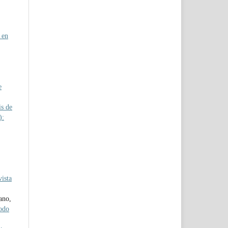
 en
e
is de
):
ista
ano,
iodo