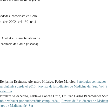
edades infecciosas en Chile
, abr. 2002, vol.130, no.4,
Abel et al. Características de
 sanitaria de Cádiz (España).
, Benjamín Espinosa, Alejandro Hidalgo, Pedro Morales,
Patologías con mayor
e su dinámica desde el 2016
,
Revista de Estudiantes de Medicina del Sur: Vol. 9
a del Sur
o Jorquera Valdebenito, Gustavo Concha Ortiz, Dr. Juan Carlos Bahamondes Soto
ambio valvular por endocarditis complicada.
,
Revista de Estudiantes de Medici
ntes de Medicina del Sur