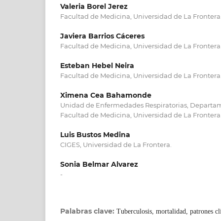
Valeria Borel Jerez
Facultad de Medicina, Universidad de La Frontera
Javiera Barrios Cáceres
Facultad de Medicina, Universidad de La Frontera
Esteban Hebel Neira
Facultad de Medicina, Universidad de La Frontera
Ximena Cea Bahamonde
Unidad de Enfermedades Respiratorias, Departam
Facultad de Medicina, Universidad de La Frontera
Luis Bustos Medina
CIGES, Universidad de La Frontera.
Sonia Belmar Alvarez
-
Palabras clave:
Tuberculosis, mortalidad, patrones cl