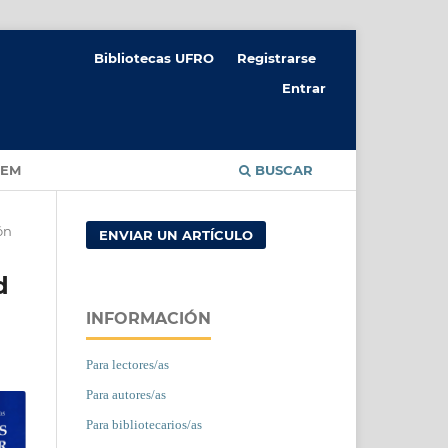
Bibliotecas UFRO
Registrarse
Entrar
CEM
BUSCAR
ón
ENVIAR UN ARTÍCULO
d
INFORMACIÓN
Para lectores/as
Para autores/as
Para bibliotecarios/as