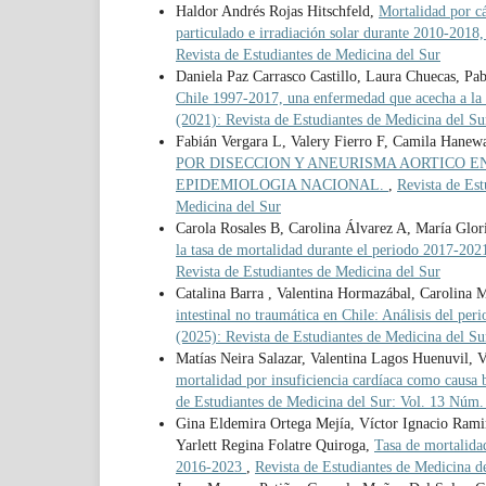
Haldor Andrés Rojas Hitschfeld,
Mortalidad por cá
particulado e irradiación solar durante 2010-2018,
Revista de Estudiantes de Medicina del Sur
Daniela Paz Carrasco Castillo, Laura Chuecas, Pa
Chile 1997-2017, una enfermedad que acecha a la 
(2021): Revista de Estudiantes de Medicina del Su
Fabián Vergara L, Valery Fierro F, Camila Hanew
POR DISECCION Y ANEURISMA AORTICO EN
EPIDEMIOLOGIA NACIONAL.
,
Revista de Est
Medicina del Sur
Carola Rosales B, Carolina Álvarez A, María Glo
la tasa de mortalidad durante el periodo 2017-202
Revista de Estudiantes de Medicina del Sur
Catalina Barra , Valentina Hormazábal, Carolina
intestinal no traumática en Chile: Análisis del p
(2025): Revista de Estudiantes de Medicina del Su
Matías Neira Salazar, Valentina Lagos Huenuvil, 
mortalidad por insuficiencia cardíaca como causa
de Estudiantes de Medicina del Sur: Vol. 13 Núm. 
Gina Eldemira Ortega Mejía, Víctor Ignacio Ram
Yarlett Regina Folatre Quiroga,
Tasa de mortalida
2016-2023
,
Revista de Estudiantes de Medicina d