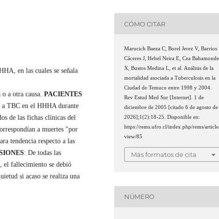
CÓMO CITAR
Marucich Baeza C, Borel Jerez V, Barrios
Cáceres J, Hebel Neira E, Cea Bahamond
X, Bustos Medina L, et al. Análisis de la
HHHA, en las cuales se señala
mortalidad asociada a Tuberculosis en la
Ciudad de Temuco entre 1998 y 2004.
 o a otra causa.
PACIENTES
Rev Estud Med Sur [Internet]. 1 de
das a TBC en el HHHA durante
diciembre de 2005 [citado 6 de agosto de
s de las fichas clínicas del
2026];1(2):18-25. Disponible en:
https://rems.ufro.cl/index.php/rems/article
correspondían a muertes "por
view/85
ra tendencia respecto a las
SIONES
: De todas las
Más formatos de cita
 el fallecimiento se debió
ietud si acaso se realiza una
NÚMERO