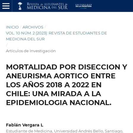
INICIO
/
ARCHIVOS
/
VOL. 10 NÚM. 2 (2023): REVISTA DE ESTUDIANTES DE
MEDICINA DEL SUR
/
Artículos de Investigación
MORTALIDAD POR DISECCION Y
ANEURISMA AORTICO ENTRE
LOS AÑOS 2018 A 2022 EN
CHILE: UNA MIRADA A LA
EPIDEMIOLOGIA NACIONAL.
Fabián Vergara L
Estudiante de Medicina, Universidad Andrés Bello, Santiago,