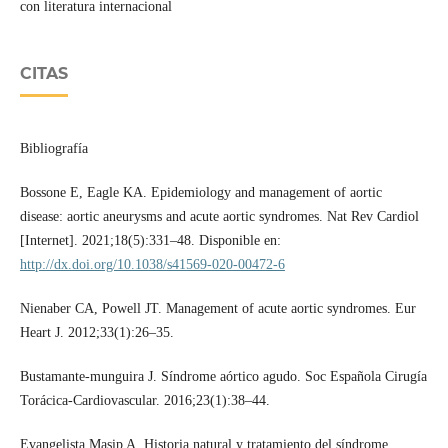
con literatura internacional
CITAS
Bibliografía
Bossone E, Eagle KA. Epidemiology and management of aortic
disease: aortic aneurysms and acute aortic syndromes. Nat Rev Cardiol
[Internet]. 2021;18(5):331–48. Disponible en:
http://dx.doi.org/10.1038/s41569-020-00472-6
Nienaber CA, Powell JT. Management of acute aortic syndromes. Eur
Heart J. 2012;33(1):26–35.
Bustamante-munguira J. Síndrome aórtico agudo. Soc Española Cirugía
Torácica-Cardiovascular. 2016;23(1):38–44.
Evangelista Masip A. Historia natural y tratamiento del síndrome