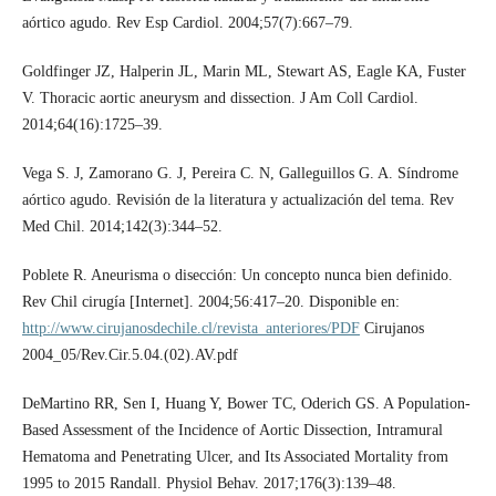
aórtico agudo. Rev Esp Cardiol. 2004;57(7):667–79.
Goldfinger JZ, Halperin JL, Marin ML, Stewart AS, Eagle KA, Fuster
V. Thoracic aortic aneurysm and dissection. J Am Coll Cardiol.
2014;64(16):1725–39.
Vega S. J, Zamorano G. J, Pereira C. N, Galleguillos G. A. Síndrome
aórtico agudo. Revisión de la literatura y actualización del tema. Rev
Med Chil. 2014;142(3):344–52.
Poblete R. Aneurisma o disección: Un concepto nunca bien definido.
Rev Chil cirugía [Internet]. 2004;56:417–20. Disponible en:
http://www.cirujanosdechile.cl/revista_anteriores/PDF
Cirujanos
2004_05/Rev.Cir.5.04.(02).AV.pdf
DeMartino RR, Sen I, Huang Y, Bower TC, Oderich GS. A Population-
Based Assessment of the Incidence of Aortic Dissection, Intramural
Hematoma and Penetrating Ulcer, and Its Associated Mortality from
1995 to 2015 Randall. Physiol Behav. 2017;176(3):139–48.