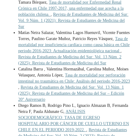
Tamara Bórquez,
Tasa de mortalidad por Enfermedad Renal
Crónica en Chile 1997-2017, una enfermedad que acecha a la
población chilena.
,
Revista de Estudiantes de Medicina del Sur:
Vol. 9 Núm. 1 (2021): Revista de Estudiantes de Medicina del
Sur
Matías Neira Salazar, Valentina Lagos Huenuvil, Vicente Fuentes
Torres, Paulino Garate Muñoz, Patricio Reyes Vásquez,
Tasa de
mortalidad por insuficiencia cardíaca como causa básica en Chile
periodo 2016-2023: Actualización epidemiológica nacional
,
Revista de Estudiantes de Medicina del Sur: Vol. 13 Núm. 2
(2025): Revista de Estudiantes de Medicina del Sur
Catalina Barra , Valentina Hormazábal, Carolina Muñoz, Moises
Velasquez, Antonia López,
Tasa de mortalidad por perforación
intestinal no traumática en Chile: Análisis del periodo 2016-2023
,
Revista de Estudiantes de Medicina del Sur: Vol. 13 Núm. 1
(2025): Revista de Estudiantes de Medicina del Sur – Edición
20° Aniversario
Diego Ramos B, Rodrigo Pino L, Ignacio Almazan B, Fernanda
Neira F, Paula Aldunate G,
ANÁLISIS
SOCIODEMOGRÁFICO: TASA DE EGRESO
HOSPITALARIO POR CÁNCER DE CUELLO UTERINO EN
CHILE EN EL PERIODO 2019-2022.
,
Revista de Estudiantes
de Medicina del Sur: Vol. 10 Núm. 2 (2023): Revista de