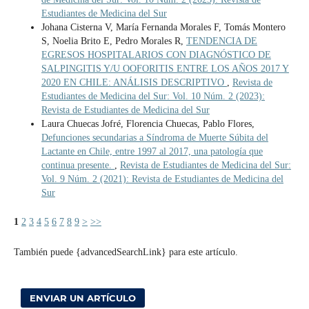
Estudiantes de Medicina del Sur
Johana Cisterna V, María Fernanda Morales F, Tomás Montero
S, Noelia Brito E, Pedro Morales R,
TENDENCIA DE
EGRESOS HOSPITALARIOS CON DIAGNÓSTICO DE
SALPINGITIS Y/U OOFORITIS ENTRE LOS AÑOS 2017 Y
2020 EN CHILE: ANÁLISIS DESCRIPTIVO
,
Revista de
Estudiantes de Medicina del Sur: Vol. 10 Núm. 2 (2023):
Revista de Estudiantes de Medicina del Sur
Laura Chuecas Jofré, Florencia Chuecas, Pablo Flores,
Defunciones secundarias a Síndroma de Muerte Súbita del
Lactante en Chile, entre 1997 al 2017, una patología que
continua presente.
,
Revista de Estudiantes de Medicina del Sur:
Vol. 9 Núm. 2 (2021): Revista de Estudiantes de Medicina del
Sur
1
2
3
4
5
6
7
8
9
>
>>
También puede {advancedSearchLink} para este artículo.
ENVIAR UN ARTÍCULO