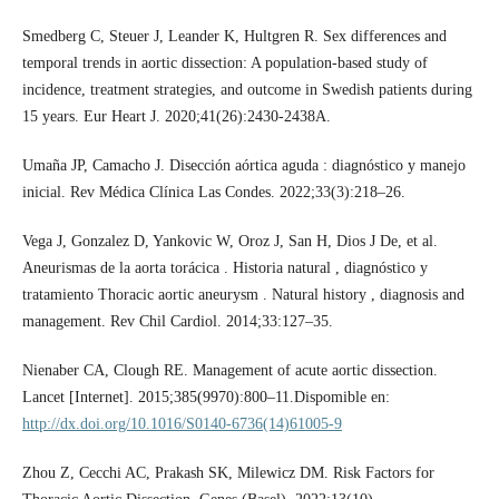
Smedberg C, Steuer J, Leander K, Hultgren R. Sex differences and
temporal trends in aortic dissection: A population-based study of
incidence, treatment strategies, and outcome in Swedish patients during
15 years. Eur Heart J. 2020;41(26):2430-2438A.
Umaña JP, Camacho J. Disección aórtica aguda : diagnóstico y manejo
inicial. Rev Médica Clínica Las Condes. 2022;33(3):218–26.
Vega J, Gonzalez D, Yankovic W, Oroz J, San H, Dios J De, et al.
Aneurismas de la aorta torácica . Historia natural , diagnóstico y
tratamiento Thoracic aortic aneurysm . Natural history , diagnosis and
management. Rev Chil Cardiol. 2014;33:127–35.
Nienaber CA, Clough RE. Management of acute aortic dissection.
Lancet [Internet]. 2015;385(9970):800–11.Dispomible en:
http://dx.doi.org/10.1016/S0140-6736(14)61005-9
Zhou Z, Cecchi AC, Prakash SK, Milewicz DM. Risk Factors for