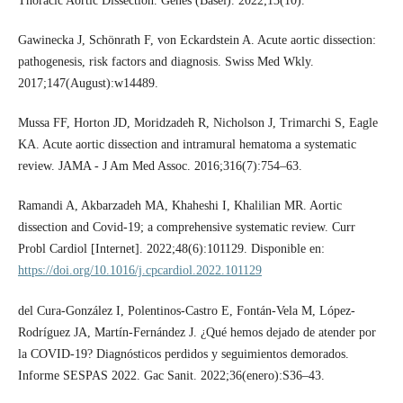
Thoracic Aortic Dissection. Genes (Basel). 2022;13(10).
Gawinecka J, Schönrath F, von Eckardstein A. Acute aortic dissection:
pathogenesis, risk factors and diagnosis. Swiss Med Wkly.
2017;147(August):w14489.
Mussa FF, Horton JD, Moridzadeh R, Nicholson J, Trimarchi S, Eagle
KA. Acute aortic dissection and intramural hematoma a systematic
review. JAMA - J Am Med Assoc. 2016;316(7):754–63.
Ramandi A, Akbarzadeh MA, Khaheshi I, Khalilian MR. Aortic
dissection and Covid-19; a comprehensive systematic review. Curr
Probl Cardiol [Internet]. 2022;48(6):101129. Disponible en:
https://doi.org/10.1016/j.cpcardiol.2022.101129
del Cura-González I, Polentinos-Castro E, Fontán-Vela M, López-
Rodríguez JA, Martín-Fernández J. ¿Qué hemos dejado de atender por
la COVID-19? Diagnósticos perdidos y seguimientos demorados.
Informe SESPAS 2022. Gac Sanit. 2022;36(enero):S36–43.