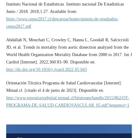
Instituto Nacional de Estadísticas. Instituto nacional De Estadistícas
Junio / 2018. 2018;1:27. Available from:
https://www.censo2017.cl/descargas/home/sintesis-de-resultados-
censo2017.pdf
Abdallah N, Mouchati C, Crowley C, Hanna L, Goodall R, Salciccioli
JD, et al. Trends in mortality from aortic dissection analyzed from the
World Health Organization Mortality Database from 2000 to 2017. Int J
Cardiol [Internet]. 2022;360:83–90. Disponible en:
http://dx.doi.org/10.1016/j.ijcard.2022.05.043
Orientación Técnica Programa de Salud Cardiovascular [Internet].
Minsal.cl. [citado el 4 de junio de 2023]. Disponible en:
http://www.repositoriodigital.minsal.cl/bitstream/handle/2015/862/OT-
PROGRAMA-DE-SALUD-CARDIOVASCULAR_05.pdf?sequence=1