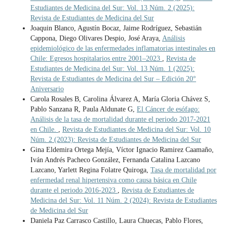
Estudiantes de Medicina del Sur: Vol. 13 Núm. 2 (2025):
Revista de Estudiantes de Medicina del Sur
Joaquin Blanco, Agustín Bocaz, Jaime Rodríguez, Sebastián
Cappona, Diego Olivares Despio, José Araya,
Análisis
epidemiológico de las enfermedades inflamatorias intestinales en
Chile: Egresos hospitalarios entre 2001–2023
,
Revista de
Estudiantes de Medicina del Sur: Vol. 13 Núm. 1 (2025):
Revista de Estudiantes de Medicina del Sur – Edición 20°
Aniversario
Carola Rosales B, Carolina Álvarez A, María Gloria Chávez S,
Pablo Sanzana R, Paula Aldunate G,
El Cáncer de esófago:
Análisis de la tasa de mortalidad durante el periodo 2017-2021
en Chile.
,
Revista de Estudiantes de Medicina del Sur: Vol. 10
Núm. 2 (2023): Revista de Estudiantes de Medicina del Sur
Gina Eldemira Ortega Mejía, Víctor Ignacio Ramirez Caamaño,
Iván Andrés Pacheco González, Fernanda Catalina Lazcano
Lazcano, Yarlett Regina Folatre Quiroga,
Tasa de mortalidad por
enfermedad renal hipertensiva como causa básica en Chile
durante el periodo 2016-2023
,
Revista de Estudiantes de
Medicina del Sur: Vol. 11 Núm. 2 (2024): Revista de Estudiantes
de Medicina del Sur
Daniela Paz Carrasco Castillo, Laura Chuecas, Pablo Flores,