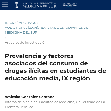
INICIO
/
ARCHIVOS
/
VOL. 2 NÚM. 2 (2006): REVISTA DE ESTUDIANTES DE
MEDICINA DEL SUR
/
Artículos de Investigación
Prevalencia y factores
asociados del consumo de
drogas ilícitas en estudiantes de
educación media, IX región
Waleska González Santana
Interna de Medicina, Facultad de Medicina, Universidad de La
Frontera, Temuco