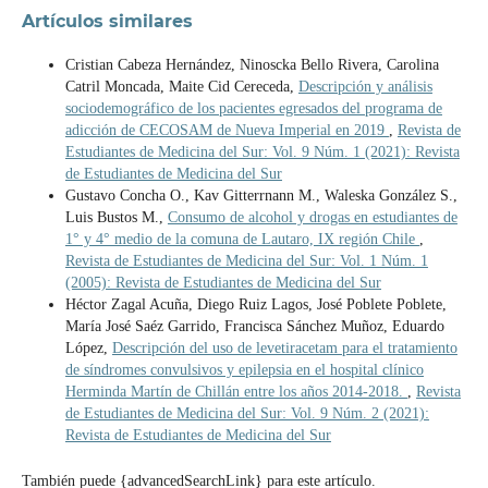
Artículos similares
Cristian Cabeza Hernández, Ninoscka Bello Rivera, Carolina
Catril Moncada, Maite Cid Cereceda,
Descripción y análisis
sociodemográfico de los pacientes egresados del programa de
adicción de CECOSAM de Nueva Imperial en 2019
,
Revista de
Estudiantes de Medicina del Sur: Vol. 9 Núm. 1 (2021): Revista
de Estudiantes de Medicina del Sur
Gustavo Concha O., Kav Gitterrnann M., Waleska González S.,
Luis Bustos M.,
Consumo de alcohol y drogas en estudiantes de
1° y 4° medio de la comuna de Lautaro, IX región Chile
,
Revista de Estudiantes de Medicina del Sur: Vol. 1 Núm. 1
(2005): Revista de Estudiantes de Medicina del Sur
Héctor Zagal Acuña, Diego Ruiz Lagos, José Poblete Poblete,
María José Saéz Garrido, Francisca Sánchez Muñoz, Eduardo
López,
Descripción del uso de levetiracetam para el tratamiento
de síndromes convulsivos y epilepsia en el hospital clínico
Herminda Martín de Chillán entre los años 2014-2018.
,
Revista
de Estudiantes de Medicina del Sur: Vol. 9 Núm. 2 (2021):
Revista de Estudiantes de Medicina del Sur
También puede {advancedSearchLink} para este artículo.