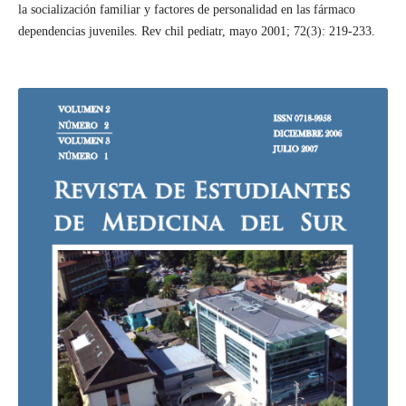
la socialización familiar y factores de personalidad en las fármaco
dependencias juveniles. Rev chil pediatr, mayo 2001; 72(3): 219-233.