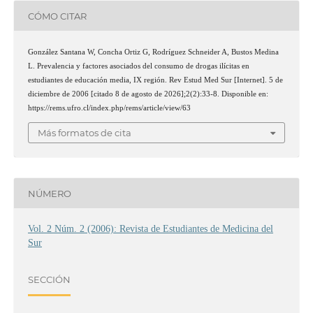
CÓMO CITAR
González Santana W, Concha Ortiz G, Rodríguez Schneider A, Bustos Medina
L. Prevalencia y factores asociados del consumo de drogas ilícitas en
estudiantes de educación media, IX región. Rev Estud Med Sur [Internet]. 5 de
diciembre de 2006 [citado 8 de agosto de 2026];2(2):33-8. Disponible en:
https://rems.ufro.cl/index.php/rems/article/view/63
Más formatos de cita
NÚMERO
Vol. 2 Núm. 2 (2006): Revista de Estudiantes de Medicina del
Sur
SECCIÓN