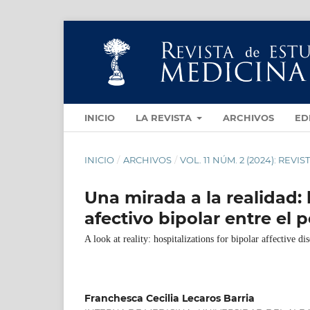
INICIO
LA REVISTA
ARCHIVOS
ED
INICIO
/
ARCHIVOS
/
VOL. 11 NÚM. 2 (2024): RE
Una mirada a la realidad: 
afectivo bipolar entre el 
A look at reality: hospitalizations for bipolar affective 
Franchesca Cecilia Lecaros Barria