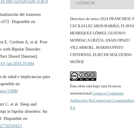
g/10.1007/s11920-020-1130-0
LICENCIA
alización del trastorno
Derechos de autor 2024 FRANCHESC
):e572. Disponible en:
CECILIA LECAROS BARRIA, FLAVIA
HENRIQUEZ GÓMEZ, GUSTAVO
MONDACA URZÚA, ANAIS OPAZO
a E, Cordone A, et al. Post-
VILLARROEL, MARINA PINTO
ts with Bipolar Disorder:
CISTERNAS, ELIECER MALUENDA
ffect Disord [Internet].
MUÑOZ
16/j.jad.2019.10.044
s de salud e implicancias para
isponible en:
Esta obra está bajo una licencia
/view/13000
internacional
Creative Commons
Atribución-NoComercial-CompartirIgu
i C, et al. Sleep and
4.0
.
empt in bipolar disorders: An
8. Disponible en:
5032718310413