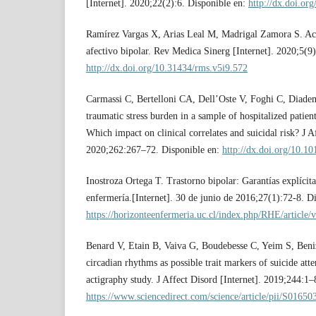
[Internet]. 2020;22(2):6. Disponible en:
http://dx.doi.or
Ramírez Vargas X, Arias Leal M, Madrigal Zamora S. Actu
afectivo bipolar. Rev Medica Sinerg [Internet]. 2020;5(9
http://dx.doi.org/10.31434/rms.v5i9.572
Carmassi C, Bertelloni CA, Dell’Oste V, Foghi C, Diadem
traumatic stress burden in a sample of hospitalized patien
Which impact on clinical correlates and suicidal risk? J A
2020;262:267–72. Disponible en:
http://dx.doi.org/10.10
Inostroza Ortega T. Trastorno bipolar: Garantías explícita
enfermería.[Internet]. 30 de junio de 2016;27(1):72-8. D
https://horizonteenfermeria.uc.cl/index.php/RHE/article
Benard V, Etain B, Vaiva G, Boudebesse C, Yeim S, Benizr
circadian rhythms as possible trait markers of suicide att
actigraphy study. J Affect Disord [Internet]. 2019;244:1–
https://www.sciencedirect.com/science/article/pii/S016