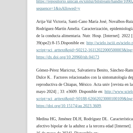
https://repositorio.unican.es/xmlui/bitstream/handle/10
sequence=1&isAllowed=y
Arija-Val Victoria, Santi-Cano María José, Novalbos-Ruiz
Rodríguez-Martín Amelia. Caracterización, epidemiología 
de la conducta alimentaria. Nutr. Hosp. [Internet]. 2022
39(spe2):8-15.Disponible en:
http://scielo.isciii.es/scielo
script=sci_arttext&pid=S0212-16112022000500003&lng
https://dx.doi.org/10.20960/nh.04173
Gómez-Pérez Maricruz, Salvatierra Benito, Sánchez-Ram
Dulce K.. Factores relacionados con la sintomatología de
reproductiva de Chiapas, México. Acta univ [revista en la
mayo 2024] ; 33: e3609. Disponible en:
http://www.sciel
script=sci_arttext&pid=S0188-62662023000100109&lng
https://doi.org/10.15174/au.2023.3609
.
Medina HG, Jiménez DLH, Rodríguez DL. Características 
afectivo bipolar de la adultez a la tercera edad [Internet]