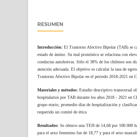
RESUMEN
Introducción:
El Trastorno Afectivo Bipolar (TAB) se car
estado de ánimo. Su mal pronóstico se relaciona con eleva
conductas autolesivas. Sólo el 38% de los chilenos son di
atención adecuada. El objetivo es calcular la tasa de egr
Trastorno Afectivo Bipolar en el periodo 2018-2021 en C
Materiales y métodos:
Estudio descriptivo transversal o
hospitalarios por TAB durante los años 2018 - 2021 en C
grupo etario, promedio días de hospitalización y clasific
requerido un comité de ética
Resultados:
Se obtuvo una TEH de 14,68 por 100.000 ha
para el sexo femenino fue de 18,77 y para el sexo mascul