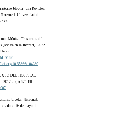
rastorno bipolar: una Revisión
 [Internet]. Universidad de
le en:
Ramos Mónica. Trastornos del
 [revista en la Internet]. 2022
ble en:
&pid=S1870-
//doi.org/10.35366/104280
.
NTEXTO DEL HOSPITAL
]. 2017;28(6):874–80.
.007
storno bipolar. [España]:
 [citado el 16 de mayo de