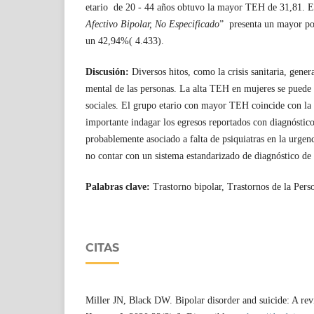
etario de 20 - 44 años obtuvo la mayor TEH de 31,81. El
Afectivo Bipolar, No Especificado
” presenta un mayor por
un 42,94%( 4.433).
Discusión:
Diversos hitos, como la crisis sanitaria, gener
mental de las personas. La alta TEH en mujeres se puede a
sociales. El grupo etario con mayor TEH coincide con la
importante indagar los egresos reportados con diagnóstic
probablemente asociado a falta de psiquiatras en la urgenci
no contar con un sistema estandarizado de diagnóstico de 
Palabras clave:
Trastorno bipolar, Trastornos de la Pers
CITAS
Miller JN, Black DW. Bipolar disorder and suicide: A re