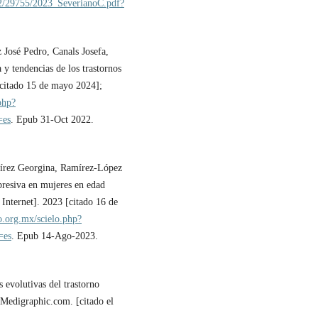
902/29755/2023_SeverianoC.pdf?
 José Pedro, Canals Josefa,
y tendencias de los trastornos
 [citado 15 de mayo 2024];
.php?
=es
. Epub 31-Oct 2022.
írez Georgina, Ramírez-López
presiva en mujeres en edad
 Internet]. 2023 [citado 16 de
o.org.mx/scielo.php?
=es
. Epub 14-Ago-2023.
evolutivas del trastorno
. Medigraphic.com. [citado el