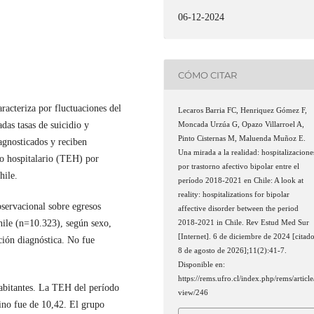
06-12-2024
CÓMO CITAR
acteriza por fluctuaciones del
Lecaros Barria FC, Henriquez Gómez F,
das tasas de suicidio y
Moncada Urzúa G, Opazo Villarroel A,
Pinto Cisternas M, Maluenda Muñoz E.
agnosticados y reciben
Una mirada a la realidad: hospitalizacione
eso hospitalario (TEH) por
por trastorno afectivo bipolar entre el
hile.
período 2018-2021 en Chile: A look at
reality: hospitalizations for bipolar
bservacional sobre egresos
affective disorder between the period
hile (n=10.323), según sexo,
2018-2021 in Chile. Rev Estud Med Sur
[Internet]. 6 de diciembre de 2024 [citad
ación diagnóstica. No fue
8 de agosto de 2026];11(2):41-7.
Disponible en:
https://rems.ufro.cl/index.php/rems/article
bitantes. La TEH del período
view/246
ino fue de 10,42. El grupo