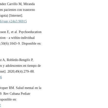
dez Carrillo M, Miranda
en pacientes con trastorno
gota) [Internet].
46/rsap.v24n3.96915
sson E, et al. Psychoeducation
ation - a within-individual
20;50(6):1043–9. Disponible en:
ez A, Robledo-Rengifo P,
os y adolescentes en tiempo de
net]. 2020;49(4):279–88.
06
cquer RM. Salud mental en la
9. Rev Cubana Pediatr
isponible en:
2