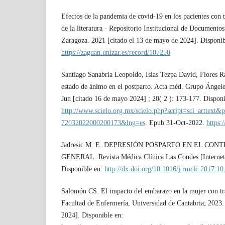
Efectos de la pandemia de covid-19 en los pacientes con t
de la literatura - Repositorio Institucional de Documentos
Zaragoza. 2021 [citado el 13 de mayo de 2024]. Disponib
https://zaguan.unizar.es/record/107250
Santiago Sanabria Leopoldo, Islas Tezpa David, Flores 
estado de ánimo en el postparto. Acta méd. Grupo Ángeles
Jun [citado 16 de mayo 2024] ; 20( 2 ): 173-177. Disponi
http://www.scielo.org.mx/scielo.php?script=sci_arttext
72032022000200173&lng=es
. Epub 31-Oct-2022.
https:
Jadresic M. E. DEPRESIÓN POSPARTO EN EL CO
GENERAL. Revista Médica Clínica Las Condes [Internet
Disponible en:
http://dx.doi.org/10.1016/j.rmclc.2017.10
Salomón CS. El impacto del embarazo en la mujer con tra
Facultad de Enfermería, Universidad de Cantabria; 2023.
2024]. Disponible en: