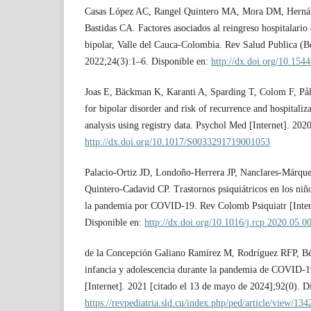
Casas López AC, Rangel Quintero MA, Mora DM, Hernán
Bastidas CA. Factores asociados al reingreso hospitalario 
bipolar, Valle del Cauca-Colombia. Rev Salud Publica (Bo
2022;24(3):1–6. Disponible en:
http://dx.doi.org/10.154
Joas E, Bäckman K, Karanti A, Sparding T, Colom F, Pål
for bipolar disorder and risk of recurrence and hospitaliz
analysis using registry data. Psychol Med [Internet]. 20
http://dx.doi.org/10.1017/S0033291719001053
Palacio-Ortiz JD, Londoño-Herrera JP, Nanclares-Márqu
Quintero-Cadavid CP. Trastornos psiquiátricos en los niñ
la pandemia por COVID-19. Rev Colomb Psiquiatr [Inter
Disponible en:
http://dx.doi.org/10.1016/j.rcp.2020.05.0
de la Concepción Galiano Ramírez M, Rodríguez RFP, Bé
infancia y adolescencia durante la pandemia de COVID-1
[Internet]. 2021 [citado el 13 de mayo de 2024];92(0). D
https://revpediatria.sld.cu/index.php/ped/article/view/134