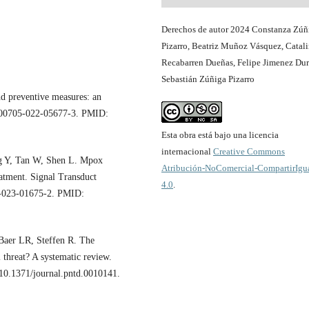
Derechos de autor 2024 Constanza Zúñ
Pizarro, Beatriz Muñoz Vásquez, Catal
Recabarren Dueñas, Felipe Jimenez Dur
Sebastián Zúñiga Pizarro
 preventive measures: an
7/s00705-022-05677-3. PMID:
Esta obra está bajo una licencia
internacional
Creative Commons
g Y, Tan W, Shen L. Mpox
Atribución-NoComercial-CompartirIgu
atment. Signal Transduct
4.0
.
2-023-01675-2. PMID:
Baer LR, Steffen R. The
hreat? A systematic review.
10.1371/journal.pntd.0010141.