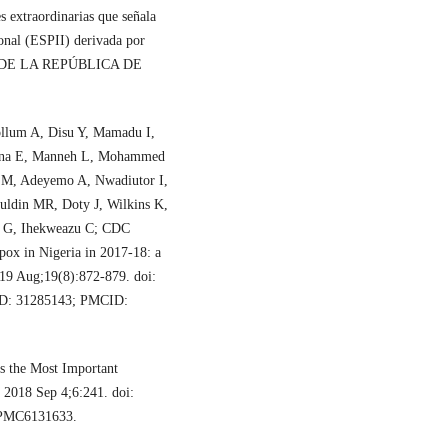
es extraordinarias que señala
onal (ESPII) derivada por
IAL DE LA REPÚBLICA DE
llum A, Disu Y, Mamadu I,
mana E, Manneh L, Mohammed
 M, Adeyemo A, Nwadiutor I,
ldin MR, Doty J, Wilkins K,
e G, Ihekweazu C; CDC
x in Nigeria in 2017-18: a
2019 Aug;19(8):872-879. doi:
ID: 31285143; PMCID:
 the Most Important
 2018 Sep 4;6:241. doi:
 PMC6131633.