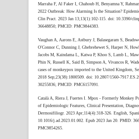
Marraha F, Al Faker I, Chahoub H, Benyamna Y, Rahma
2022 Outbreak: How Alarming Is the Situation? Epidemio
Clin Pract. 2023 Jan 13;13(1):102-115. doi: 10.3390/cl
36648850; PMCID: PMC9844383.
Vaughan A, Aarons E, Astbury J, Balasegaram S, Beads
O'Connor C, Dunning J, Ghebrehewet S, Harper N, Howl
Jacobs M, Kaindama L, Katwa P, Khoo S, Lamb L, Mawd
Phin N, Russell K, Said B, Simpson A, Vivancos R, Wad
cases of monkeypox imported to the United Kingdom, Se
2018 Sep;23(38):1800509. doi: 10.2807/1560-7917.ES.
30255836; PMCID: PMC6157091.
Català A, Riera J, Fuertes I. Mpox - Formerly Monkey P
of Epidemiologic Features, Clinical Presentation, Diagno
Dermosifiliogr. 2023 Apr;114(4):318-326. English, Spani
10.1016/j.ad.2023.01.002. Epub 2023 Jan 20. PMID: 3
PMC9854265.