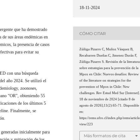
18-11-2024
ergente que ha demostrado
CÓMO CITAR
a de sus áreas endémicas en
micos, la presencia de casos
Zúñiga Pizarro C, Muñoz Vásquez B,
ectivas para evitar su
Recabarren Dueñas C, Jimenez Durán F,
Zúñiga Pizarro S. Revisión de la literatura
sobre estrategias para la prevención de la
MED con una búsqueda
Mpox en Chile: Nuevos desafíos: Review
del año 2024. Se utilizó el
of the literature on strategies for the
prevention of Mpox in Chile: New
emiology, zoonoses,
challenges. Rev Estud Med Sur [Internet]
leano “OR”, obteniendo 55
18 de noviembre de 2024 [citado 8 de
licaciones de los últimos 5
agosto de 2026];11(2):65-71. Disponible
line. Finalmente, se
en:
ión.
https://rems.ufro.cl/index.php/rems/article
view/223
 generadas inicialmente para
Más formatos de cita
ención y mitigación de los