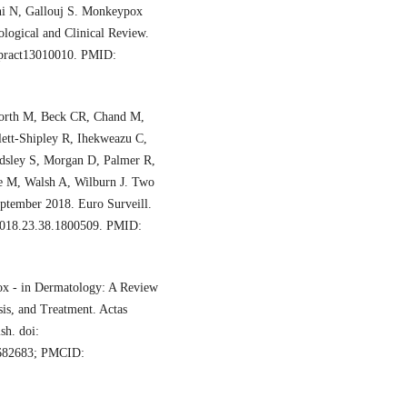
ni N, Gallouj S. Monkeypox
logical and Clinical Review.
inpract13010010. PMID:
worth M, Beck CR, Chand M,
ett-Shipley R, Ihekweazu C,
sley S, Morgan D, Palmer R,
e M, Walsh A, Wilburn J. Two
ptember 2018. Euro Surveill.
2018.23.38.1800509. PMID:
ox - in Dermatology: A Review
sis, and Treatment. Actas
sh. doi:
6682683; PMCID: