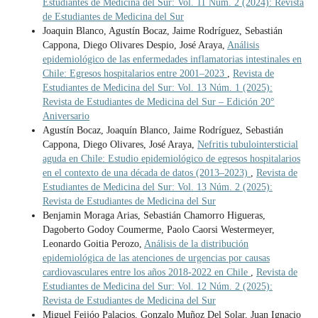
Estudiantes de Medicina del Sur: Vol. 11 Núm. 2 (2024): Revista
de Estudiantes de Medicina del Sur
Joaquin Blanco, Agustín Bocaz, Jaime Rodríguez, Sebastián
Cappona, Diego Olivares Despio, José Araya,
Análisis
epidemiológico de las enfermedades inflamatorias intestinales en
Chile: Egresos hospitalarios entre 2001–2023
,
Revista de
Estudiantes de Medicina del Sur: Vol. 13 Núm. 1 (2025):
Revista de Estudiantes de Medicina del Sur – Edición 20°
Aniversario
Agustín Bocaz, Joaquín Blanco, Jaime Rodríguez, Sebastián
Cappona, Diego Olivares, José Araya,
Nefritis tubulointersticial
aguda en Chile: Estudio epidemiológico de egresos hospitalarios
en el contexto de una década de datos (2013–2023)
,
Revista de
Estudiantes de Medicina del Sur: Vol. 13 Núm. 2 (2025):
Revista de Estudiantes de Medicina del Sur
Benjamin Moraga Arias, Sebastián Chamorro Higueras,
Dagoberto Godoy Coumerme, Paolo Caorsi Westermeyer,
Leonardo Goitia Perozo,
Análisis de la distribución
epidemiológica de las atenciones de urgencias por causas
cardiovasculares entre los años 2018-2022 en Chile
,
Revista de
Estudiantes de Medicina del Sur: Vol. 12 Núm. 2 (2025):
Revista de Estudiantes de Medicina del Sur
Miguel Feijóo Palacios, Gonzalo Muñoz Del Solar, Juan Ignacio