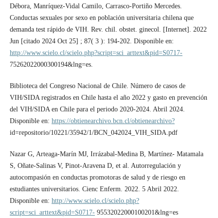
Débora, Manríquez-Vidal Camilo, Carrasco-Portiño Mercedes.
Conductas sexuales por sexo en población universitaria chilena que
demanda test rápido de VIH. Rev. chil. obstet. ginecol. [Internet]. 2022
Jun [citado 2024 Oct 25] ; 87( 3 ): 194-202. Disponible en:
http://www.scielo.cl/scielo.php?script=sci_arttext&pid=S0717-
75262022000300194&lng=es.
Biblioteca del Congreso Nacional de Chile. Número de casos de
VIH/SIDA registrados en Chile hasta el año 2022 y gasto en prevención
del VIH/SIDA en Chile para el periodo 2020-2024. Abril 2024.
Disponible en:
https://obtienearchivo.bcn.cl/obtienearchivo?
id=repositorio/10221/35942/1/BCN_042024_VIH_SIDA.pdf
Nazar G, Arteaga-Marín MJ, Irrázabal-Medina B, Martínez- Matamala
S, Oñate-Salinas V, Pinot-Aravena D, et al. Autorregulación y
autocompasión en conductas promotoras de salud y de riesgo en
estudiantes universitarios. Cienc Enferm. 2022. 5 Abril 2022.
Disponible en:
http://www.scielo.cl/scielo.php?
script=sci_arttext&pid=S0717-
95532022000100201&lng=es