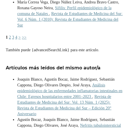
María Correa Vega, Diego Núñez Leiva, Andrea Bravo Castro,
Roxana Gayoso Neira,
Sífilis: Perfil epidemiológico de la
comuna de Natales
,
Revista de Estudiantes de Medicina del Sur:
Vol. 6 Núm. 1 (2010): Revista de Estudiantes de Medicina del
Sur
1
2
3
4
>
>>
También puede {advancedSearchLink} para este artículo.
Artículos más leídos del mismo autor/a
Joaquin Blanco, Agustín Bocaz, Jaime Rodríguez, Sebastián
Cappona, Diego Olivares Despio, José Araya,
Análisis
epidemiológico de las enfermedades inflamatorias intestinales en
Chile: Egresos hospitalarios entre 2001–2023
,
Revista de
Estudiantes de Medicina del Sur: Vol. 13 Núm. 1 (2025):
Revista de Estudiantes de Medicina del Sur – Edición 20°
Aniversario
Agustín Bocaz, Joaquín Blanco, Jaime Rodríguez, Sebastián
Cappona, Diego Olivares, José Araya,
Nefritis tubulointersticial