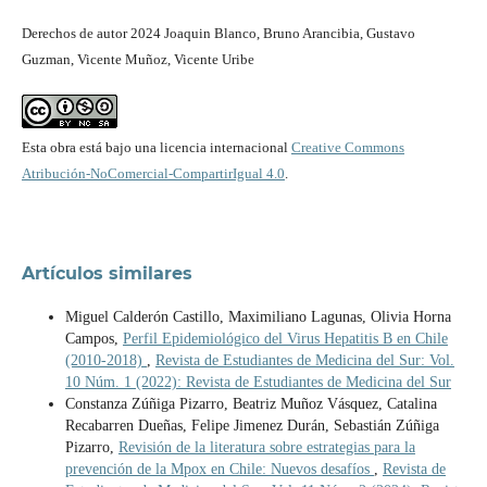
Derechos de autor 2024 Joaquin Blanco, Bruno Arancibia, Gustavo
Guzman, Vicente Muñoz, Vicente Uribe
Esta obra está bajo una licencia internacional
Creative Commons
Atribución-NoComercial-CompartirIgual 4.0
.
Artículos similares
Miguel Calderón Castillo, Maximiliano Lagunas, Olivia Horna
Campos,
Perfil Epidemiológico del Virus Hepatitis B en Chile
(2010-2018)
,
Revista de Estudiantes de Medicina del Sur: Vol.
10 Núm. 1 (2022): Revista de Estudiantes de Medicina del Sur
Constanza Zúñiga Pizarro, Beatriz Muñoz Vásquez, Catalina
Recabarren Dueñas, Felipe Jimenez Durán, Sebastián Zúñiga
Pizarro,
Revisión de la literatura sobre estrategias para la
prevención de la Mpox en Chile: Nuevos desafíos
,
Revista de