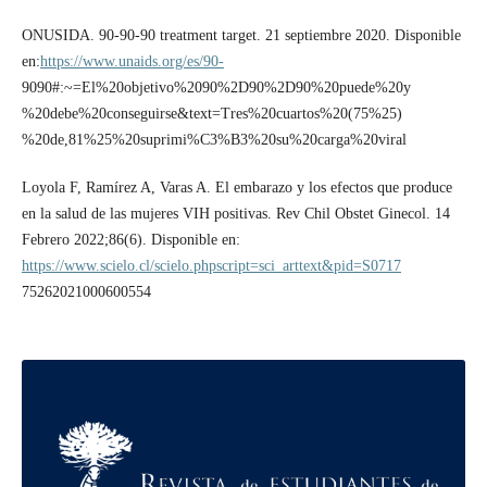
ONUSIDA. 90-90-90 treatment target. 21 septiembre 2020. Disponible
en:
https://www.unaids.org/es/90-
9090#:~=El%20objetivo%2090%2D90%2D90%20puede%20y
%20debe%20conseguirse&text=Tres%20cuartos%20(75%25)
%20de,81%25%20suprimi%C3%B3%20su%20carga%20viral
Loyola F, Ramírez A, Varas A. El embarazo y los efectos que produce
en la salud de las mujeres VIH positivas. Rev Chil Obstet Ginecol. 14
Febrero 2022;86(6). Disponible en:
https://www.scielo.cl/scielo.phpscript=sci_arttext&pid=S0717
75262021000600554