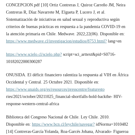
CONCEPCION.pdf [10] Ortiz Contreras J, Quiroz Carreño JM, Neira
Contreras R, Díaz Navarrete M, Elgueta P, Lucero J, et al.
Sistematización de iniciativas en salud sexual y reproductiva según
criterios de buenas prácticas en respuesta a la pandemia COVID-19 en
la atención primaria en Chile. Medwave. 2022;22(06). Disponible en:
https://www.medwave.cl/investigacion/estudios/8753.html?
lang=en
https://www.scielo.cl/scielo.php?
script=sci_arttext&pid=S0716-
10182022000300287
ONUSIDA. El déficit financiero ralentiza la respuesta al VIH en África
Occidental y Central. 25 Octubre 2021. Disponible en:
https://www.unaids.org/es/resources/presscentre/featuresto
ries/2021/october/20211025_financial-shortfalls-hold-backthe- HIV-
response-western-central-africa
Biblioteca del Congreso Nacional de Chile. Ley Chile. 2010.
Disponible en:
https://www.bcn.cl/leychile/navegar?
idNorma=1010482
[14] Contreras-García Yolanda, Roa-Garcés Johana, Alvarado- Figueroa