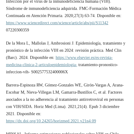
Infección por el virus de la inmunodeficiencia humana (VIH).
Síndrome de inmunodeficiencia adquirida. FMC-Formación Médica
Continuada en Atención Primaria. 2020;27(3):63-74. Disponible en:
https://www.sciencedirect.com/science/article/abs/pii/S11342
07220300359
De la Mora L, Mallolas J, Ambrosioni J. Epidemiología, tratamiento y
pronóstico de la infección VIH en 2024: revisión práctica. Med Clin
(Barc). 2024. Disponible en:
https://www.elsevier.es/es-revista-
medicina-clinica-2-articuloepidemiologia-
tratamiento-pronostico-
infeccion-vih- S002577532400006X
Barrera-Espinoza RW, Gómez-Gonzales WE, Girón-Vargas A, Arana-
Escobar M, Nieva-Villegas LM, Gamarra-Bustillos C, et al. Factores
asociados a la no adherencia al tratamiento antirretroviral en personas
con VIH/SIDA. Horiz Med (Lima). 2021;21(4). Epub 3 diciembre
2021. Disponible en:
https://dx.doi.org/10.24265/horizmed.2021.v21n4.09