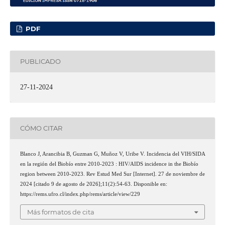
PDF
PUBLICADO
27-11-2024
CÓMO CITAR
Blanco J, Arancibia B, Guzman G, Muñoz V, Uribe V. Incidencia del VIH/SIDA
en la región del Biobío entre 2010-2023 : HIV/AIDS incidence in the Biobío
region between 2010-2023. Rev Estud Med Sur [Internet]. 27 de noviembre de
2024 [citado 9 de agosto de 2026];11(2):54-63. Disponible en:
https://rems.ufro.cl/index.php/rems/article/view/229
Más formatos de cita