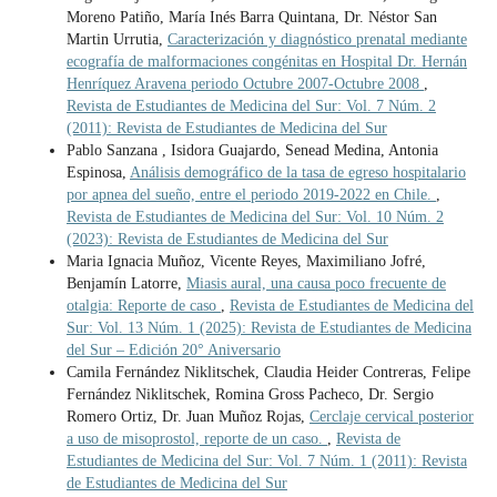
Moreno Patiño, María Inés Barra Quintana, Dr. Néstor San
Martin Urrutia,
Caracterización y diagnóstico prenatal mediante
ecografía de malformaciones congénitas en Hospital Dr. Hernán
Henríquez Aravena periodo Octubre 2007-Octubre 2008
,
Revista de Estudiantes de Medicina del Sur: Vol. 7 Núm. 2
(2011): Revista de Estudiantes de Medicina del Sur
Pablo Sanzana , Isidora Guajardo, Senead Medina, Antonia
Espinosa,
Análisis demográfico de la tasa de egreso hospitalario
por apnea del sueño, entre el periodo 2019-2022 en Chile.
,
Revista de Estudiantes de Medicina del Sur: Vol. 10 Núm. 2
(2023): Revista de Estudiantes de Medicina del Sur
Maria Ignacia Muñoz, Vicente Reyes, Maximiliano Jofré,
Benjamín Latorre,
Miasis aural, una causa poco frecuente de
otalgia: Reporte de caso
,
Revista de Estudiantes de Medicina del
Sur: Vol. 13 Núm. 1 (2025): Revista de Estudiantes de Medicina
del Sur – Edición 20° Aniversario
Camila Fernández Niklitschek, Claudia Heider Contreras, Felipe
Fernández Niklitschek, Romina Gross Pacheco, Dr. Sergio
Romero Ortiz, Dr. Juan Muñoz Rojas,
Cerclaje cervical posterior
a uso de misoprostol, reporte de un caso.
,
Revista de
Estudiantes de Medicina del Sur: Vol. 7 Núm. 1 (2011): Revista
de Estudiantes de Medicina del Sur