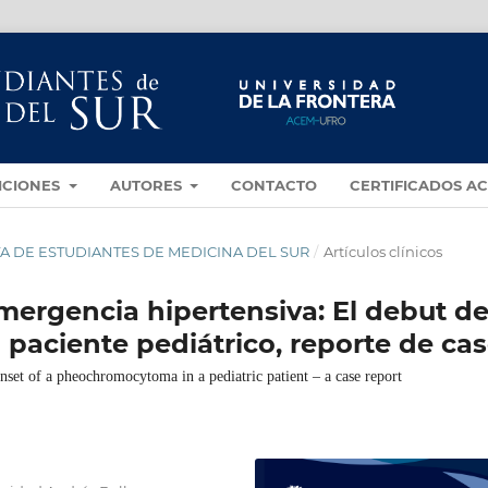
ICIONES
AUTORES
CONTACTO
CERTIFICADOS A
VISTA DE ESTUDIANTES DE MEDICINA DEL SUR
/
Artículos clínicos
mergencia hipertensiva: El debut d
paciente pediátrico, reporte de ca
nset of a pheochromocytoma in a pediatric patient – a case report