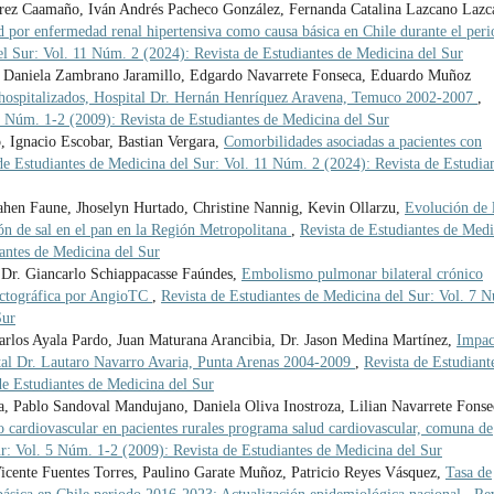
irez Caamaño, Iván Andrés Pacheco González, Fernanda Catalina Lazcano Lazc
d por enfermedad renal hipertensiva como causa básica en Chile durante el per
el Sur: Vol. 11 Núm. 2 (2024): Revista de Estudiantes de Medicina del Sur
za, Daniela Zambrano Jaramillo, Edgardo Navarrete Fonseca, Eduardo Muñoz
s hospitalizados, Hospital Dr. Hernán Henríquez Aravena, Temuco 2002-2007
,
5 Núm. 1-2 (2009): Revista de Estudiantes de Medicina del Sur
, Ignacio Escobar, Bastian Vergara,
Comorbilidades asociadas a pacientes con
de Estudiantes de Medicina del Sur: Vol. 11 Núm. 2 (2024): Revista de Estudia
 Jahen Faune, Jhoselyn Hurtado, Christine Nannig, Kevin Ollarzu,
Evolución de 
ción de sal en el pan en la Región Metropolitana
,
Revista de Estudiantes de Medi
antes de Medicina del Sur
Dr. Giancarlo Schiappacasse Faúndes,
Embolismo pulmonar bilateral crónico
pictográfica por AngioTC
,
Revista de Estudiantes de Medicina del Sur: Vol. 7 
Sur
rlos Ayala Pardo, Juan Maturana Arancibia, Dr. Jason Medina Martínez,
Impac
pital Dr. Lautaro Navarro Avaria, Punta Arenas 2004-2009
,
Revista de Estudiant
de Estudiantes de Medicina del Sur
, Pablo Sandoval Mandujano, Daniela Oliva Inostroza, Lilian Navarrete Fonse
o cardiovascular en pacientes rurales programa salud cardiovascular, comuna de
ur: Vol. 5 Núm. 1-2 (2009): Revista de Estudiantes de Medicina del Sur
Vicente Fuentes Torres, Paulino Garate Muñoz, Patricio Reyes Vásquez,
Tasa de