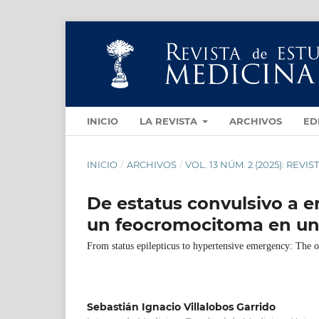
INICIO
LA REVISTA
ARCHIVOS
ED
INICIO
/
ARCHIVOS
/
VOL. 13 NÚM. 2 (2025): RE
De estatus convulsivo a e
un feocromocitoma en un 
From status epilepticus to hypertensive emergency: The o
Sebastián Ignacio Villalobos Garrido