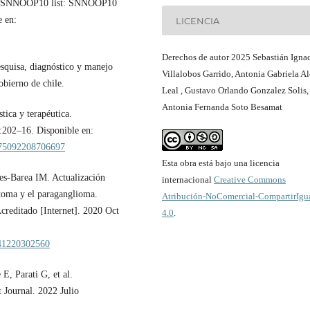
ice: SNNOOP10 list: SNNOOP10
e en:
LICENCIA
Derechos de autor 2025 Sebastián Igna
esquisa, diagnóstico y manejo
Villalobos Garrido, Antonia Gabriela A
gobierno de chile.
Leal , Gustavo Orlando Gonzalez Solis,
Antonia Fernanda Soto Besamat
ica y terapéutica.
:202–16. Disponible en:
1575092208706697
Esta obra está bajo una licencia
es-Barea IM. Actualización
internacional
Creative Commons
itoma y el paraganglioma.
Atribución-NoComercial-CompartirIgu
reditado [Internet]. 2020 Oct
4.0
.
4541220302560
, Parati G, et al.
 Journal. 2022 Julio