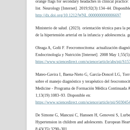
orange flags for secondary headaches in clinical pract
list. Neurology [Internet]. 2019;92(3):134–44. Disponibl
http://dx.doi.org/10.1212/WNL.0000000000006697
Ministerio de salud. (2023). orientación técnica para la p
de la hipertensión arterial en la infancia y adolescencia. 
Oleaga A, Goñi F. Feocromocitoma: actualización diagnóst
Endocrinología y Nutrición [Internet]. 2008 May 1;55(5)
https://www.sciencedirect.com/science/article/abs/pii/S
Mateo-Gavira I, Baena-Nieto G, García-Doncel LG, Torr
sobre el manejo diagnóstico y terapéutico del feocromoc
Medicine - Programa de Formación Médica Continuada Ac
1;13(19):1083–93. Disponible en:
https://www.sciencedirect.com/science/article/pii/S030
De Simone G, Mancusi C, Hanssen H, Genovesi S, Lurbe E
Hypertension in children and adolescents. European Heart
8;43(35):3290–301.