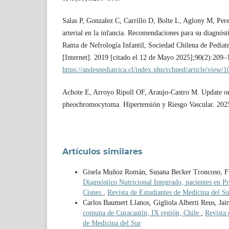
Salas P, Gonzalez C, Carrillo D, Bolte L, Aglony M, Pere
arterial en la infancia. Recomendaciones para su diagnósti
Rama de Nefrología Infantil, Sociedad Chilena de Pediatr
[Internet]. 2019 [citado el 12 de Mayo 2025];90(2):209–
https://andespediatrica.cl/index.php/rchped/article/view/
Achote E, Arroyo Ripoll OF, Araujo-Castro M. Update on 
pheochromocytoma. Hipertensión y Riesgo Vascular. 202
Artículos similares
Gisela Muñoz Román, Susana Becker Troncoso, Fra
Diagnóstico Nutricional Integrado, pacientes en P
Cisnes
,
Revista de Estudiantes de Medicina del S
Carlos Baumert Llanos, Gigliola Alberti Reus, Jai
comuna de Curacautín, IX región, Chile
,
Revista 
de Medicina del Sur