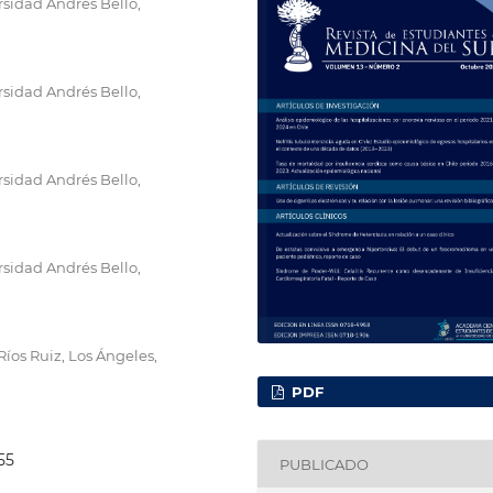
rsidad Andrés Bello,
rsidad Andrés Bello,
rsidad Andrés Bello,
rsidad Andrés Bello,
Ríos Ruiz, Los Ángeles,
PDF
55
PUBLICADO