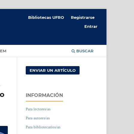
Bibliotecas UFRO
Registrarse
Entrar
CEM
BUSCAR
ENVIAR UN ARTÍCULO
e
so
INFORMACIÓN
Para lectores/as
Para autores/as
Para bibliotecarios/as