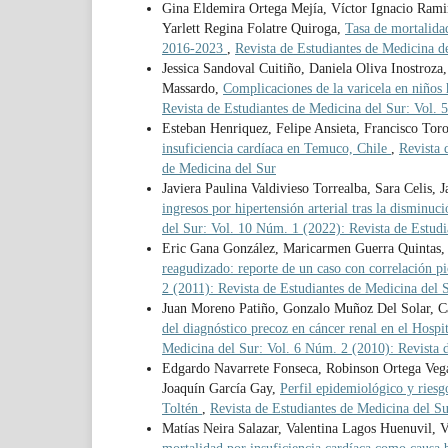
Gina Eldemira Ortega Mejía, Víctor Ignacio Ram
Yarlett Regina Folatre Quiroga,
Tasa de mortalida
2016-2023
,
Revista de Estudiantes de Medicina d
Jessica Sandoval Cuitiño, Daniela Oliva Inostro
Massardo,
Complicaciones de la varicela en niño
Revista de Estudiantes de Medicina del Sur: Vol. 
Esteban Henriquez, Felipe Ansieta, Francisco Toro
insuficiencia cardíaca en Temuco, Chile
,
Revista 
de Medicina del Sur
Javiera Paulina Valdivieso Torrealba, Sara Celis,
ingresos por hipertensión arterial tras la disminu
del Sur: Vol. 10 Núm. 1 (2022): Revista de Estudi
Eric Gana González, Maricarmen Guerra Quintas, 
reagudizado: reporte de un caso con correlación 
2 (2011): Revista de Estudiantes de Medicina del 
Juan Moreno Patiño, Gonzalo Muñoz Del Solar, Ca
del diagnóstico precoz en cáncer renal en el Hos
Medicina del Sur: Vol. 6 Núm. 2 (2010): Revista 
Edgardo Navarrete Fonseca, Robinson Ortega Vega
Joaquín García Gay,
Perfil epidemiológico y riesg
Toltén
,
Revista de Estudiantes de Medicina del S
Matías Neira Salazar, Valentina Lagos Huenuvil, 