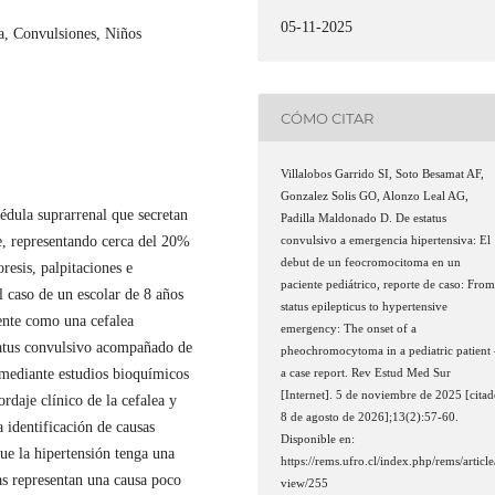
05-11-2025
a, Convulsiones, Niños
CÓMO CITAR
Villalobos Garrido SI, Soto Besamat AF,
Gonzalez Solis GO, Alonzo Leal AG,
dula suprarrenal que secretan
Padilla Maldonado D. De estatus
e, representando cerca del 20%
convulsivo a emergencia hipertensiva: El
debut de un feocromocitoma en un
resis, palpitaciones e
paciente pediátrico, reporte de caso: Fro
el caso de un escolar de 8 años
status epilepticus to hypertensive
ente como una cefalea
emergency: The onset of a
status convulsivo acompañado de
pheochromocytoma in a pediatric patient
 mediante estudios bioquímicos
a case report. Rev Estud Med Sur
[Internet]. 5 de noviembre de 2025 [cita
ordaje clínico de la cefalea y
8 de agosto de 2026];13(2):57-60.
a identificación de causas
Disponible en:
ue la hipertensión tenga una
https://rems.ufro.cl/index.php/rems/article
as representan una causa poco
view/255