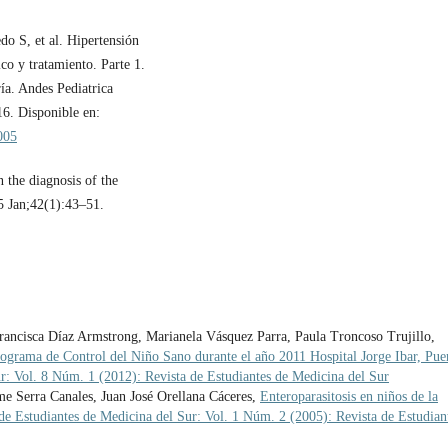
do S, et al. Hipertensión
co y tratamiento. Parte 1.
ía. Andes Pediatrica
16. Disponible en:
1005
the diagnosis of the
5 Jan;42(1):43–51.
ncisca Díaz Armstrong, Marianela Vásquez Parra, Paula Troncoso Trujillo,
rograma de Control del Niño Sano durante el año 2011 Hospital Jorge Ibar, Pue
ur: Vol. 8 Núm. 1 (2012): Revista de Estudiantes de Medicina del Sur
me Serra Canales, Juan José Orellana Cáceres,
Enteroparasitosis en niños de la
de Estudiantes de Medicina del Sur: Vol. 1 Núm. 2 (2005): Revista de Estudian