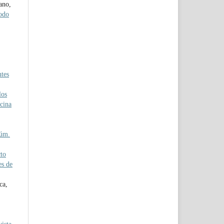
ano,
iodo
ntes
los
cina
Núm.
to
es de
ca,