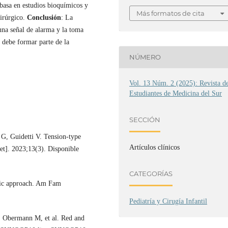
 basa en estudios bioquímicos y
Más formatos de cita
uirúrgico.
Conclusión
: La
una señal de alarma y la toma
s debe formar parte de la
NÚMERO
Vol. 13 Núm. 2 (2025): Revista d
Estudiantes de Medicina del Sur
SECCIÓN
 G, Guidetti V. Tension-type
Artículos clínicos
net]. 2023;13(3). Disponible
CATEGORÍAS
stic approach. Am Fam
Pediatría y Cirugía Infantil
 Obermann M, et al. Red and