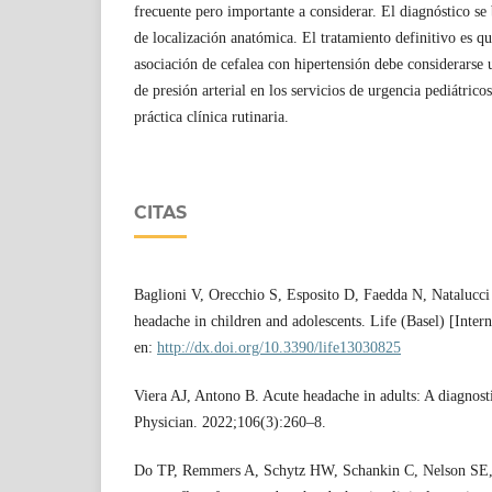
frecuente pero importante a considerar. El diagnóstico se
de localización anatómica. El tratamiento definitivo es q
asociación de cefalea con hipertensión debe considerarse 
de presión arterial en los servicios de urgencia pediátrico
práctica clínica rutinaria.
CITAS
Baglioni V, Orecchio S, Esposito D, Faedda N, Natalucci
headache in children and adolescents. Life (Basel) [Inter
en:
http://dx.doi.org/10.3390/life13030825
Viera AJ, Antono B. Acute headache in adults: A diagno
Physician. 2022;106(3):260–8.
Do TP, Remmers A, Schytz HW, Schankin C, Nelson SE,