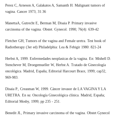
Perez C, Arneson A, Galakatos A, Samanth H. Malignant tumors of
vagina. Cancer 1973; 31:36
ManettaA, Gutrecht E, Berman M, Disaia P. Primary invasive
carcinoma of the vagina. Obstet. Gynecol. 1990; 76(4): 639-42
Fletcher GH; Tumors of the vagina and Female uretra. Test book of
Radiotherapy (3er ed) Philadelphia: Lea & Febigir 1980: 821-24
Herbst A, 1999. Enfermedades neoplasicas de la vagina. En: Mishell D.
Stenchever M, Droegemueller W, Herbst A. Tratado de Ginecología
oncológica. Madrid, España; Editorial Harcourt Brace, 1999; cap32,
969-983.
Disaia P., Creasman W, 1999. Cáncer invasor de LA VAGINA Y LA
URETRA. En su: Oncología Ginecológica clínica. Madrid, España;
Editorial Mosby, 1999; pp 235 - 251.
Benedit JL, Primary invasive carcinoma of the vagina. Obstet Gynecol