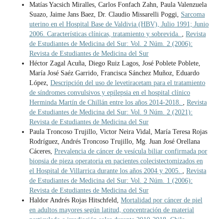
Matías Yacsich Miralles, Carlos Fonfach Zahn, Paula Valenzuela
Suazo, Jaime Jans Baez, Dr. Claudio Missarelli Poggi,
Sarcoma
uterino en el Hospital Base de Valdivia (HBV), Julio 1991; Junio
2006. Características clínicas, tratamiento y sobrevida.
,
Revista
de Estudiantes de Medicina del Sur: Vol. 2 Núm. 2 (2006):
Revista de Estudiantes de Medicina del Sur
Héctor Zagal Acuña, Diego Ruiz Lagos, José Poblete Poblete,
María José Saéz Garrido, Francisca Sánchez Muñoz, Eduardo
López,
Descripción del uso de levetiracetam para el tratamiento
de síndromes convulsivos y epilepsia en el hospital clínico
Herminda Martín de Chillán entre los años 2014-2018.
,
Revista
de Estudiantes de Medicina del Sur: Vol. 9 Núm. 2 (2021):
Revista de Estudiantes de Medicina del Sur
Paula Troncoso Trujillo, Victor Neira Vidal, María Teresa Rojas
Rodríguez, Andrés Troncoso Trujillo, Mg. Juan José Orellana
Cáceres,
Prevalencia de cáncer de vesícula biliar confirmada por
biopsia de pieza operatoria en pacientes colecistectomizados en
el Hospital de Villarrica durante los años 2004 y 2005.
,
Revista
de Estudiantes de Medicina del Sur: Vol. 2 Núm. 1 (2006):
Revista de Estudiantes de Medicina del Sur
Haldor Andrés Rojas Hitschfeld,
Mortalidad por cáncer de piel
en adultos mayores según latitud, concentración de material