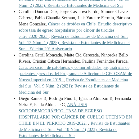
Núm. 2 (2023): Revista de Estudiantes de Medicina del Sur
Carolina Donoso Diaz, Jorge Casanova Pardo, Simone Chavez
Cabrera, Pablo Chandía Serrano, Luis Yaraure Fermin, Bárbara
Mena González,
Cáncer de tiroides en Chile. Estudio descriptivo
sobre tasa de egreso hospitalario por cáncer de tiroides
entre 2020-2023
,
Revista de Estudiantes de Medicina del Sur:
Vol. 13 Núm. 1 (2025): Revista de Estudiantes de Medicina del
Sur – Edición 20° Aniversario
Carolina Catril Moncada, Maite Cid Cereceda, Ninoscka Bello
Rivera, Cristian Cabeza Hernández, Paulina Fernández Parada,
Caracterización de patologías y comorbilidades psiquiátricas de
pacientes egresados del Programa de Adicción de CECOSAM de
Nueva Imperial en 2019.
,
Revista de Estudiantes de Medicina
del Sur: Vol. 9 Núm. 2 (2021): Revista de Estudiantes de
Medicina del Sur
Diego Ramos B, Rodrigo Pino L, Ignacio Almazan B, Fernanda
Neira F, Paula Aldunate G,
ANÁLISIS
SOCIODEMOGRÁFICO: TASA DE EGRESO
HOSPITALARIO POR CÁNCER DE CUELLO UTERINO EN
CHILE EN EL PERIODO 2019-2022.
,
Revista de Estudiantes
de Medicina del Sur: Vol. 10 Núm. 2 (2023): Revista de
Estudiantes de Medicina del Sur