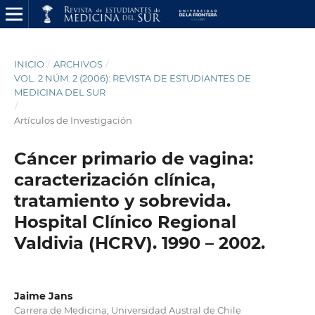
INICIO
/
ARCHIVOS
/
VOL. 2 NÚM. 2 (2006): REVISTA DE ESTUDIANTES DE
MEDICINA DEL SUR
/
Artículos de Investigación
Cáncer primario de vagina:
caracterización clínica,
tratamiento y sobrevida.
Hospital Clínico Regional
Valdivia (HCRV). 1990 – 2002.
Jaime Jans
Carrera de Medicina, Universidad Austral de Chile