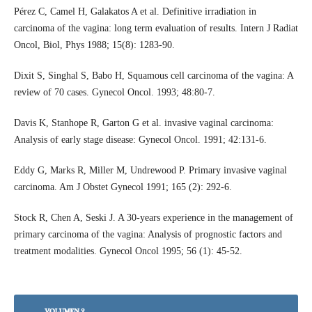
Pérez C, Camel H, Galakatos A et al. Definitive irradiation in
carcinoma of the vagina: long term evaluation of results. Intern J Radiat
Oncol, Biol, Phys 1988; 15(8): 1283-90.
Dixit S, Singhal S, Babo H, Squamous cell carcinoma of the vagina: A
review of 70 cases. Gynecol Oncol. 1993; 48:80-7.
Davis K, Stanhope R, Garton G et al. invasive vaginal carcinoma:
Analysis of early stage disease: Gynecol Oncol. 1991; 42:131-6.
Eddy G, Marks R, Miller M, Undrewood P. Primary invasive vaginal
carcinoma. Am J Obstet Gynecol 1991; 165 (2): 292-6.
Stock R, Chen A, Seski J. A 30-years experience in the management of
primary carcinoma of the vagina: Analysis of prognostic factors and
treatment modalities. Gynecol Oncol 1995; 56 (1): 45-52.