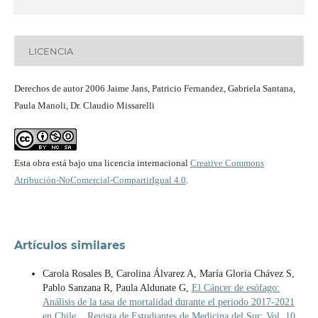
LICENCIA
Derechos de autor 2006 Jaime Jans, Patricio Fernandez, Gabriela Santana,
Paula Manoli, Dr. Claudio Missarelli
Esta obra está bajo una licencia internacional
Creative Commons
Atribución-NoComercial-CompartirIgual 4.0
.
Artículos similares
Carola Rosales B, Carolina Álvarez A, María Gloria Chávez S,
Pablo Sanzana R, Paula Aldunate G,
El Cáncer de esófago:
Análisis de la tasa de mortalidad durante el periodo 2017-2021
en Chile.
,
Revista de Estudiantes de Medicina del Sur: Vol. 10