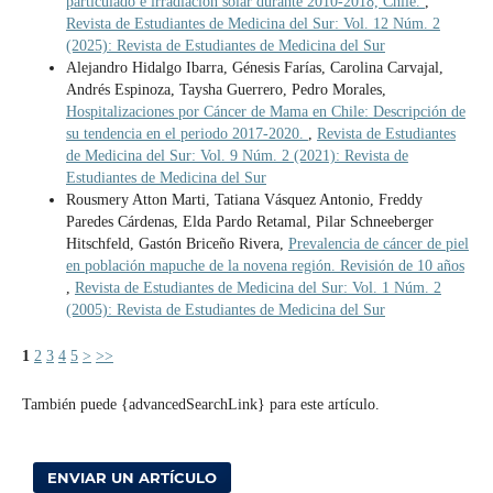
particulado e irradiación solar durante 2010-2018, Chile.
,
Revista de Estudiantes de Medicina del Sur: Vol. 12 Núm. 2
(2025): Revista de Estudiantes de Medicina del Sur
Alejandro Hidalgo Ibarra, Génesis Farías, Carolina Carvajal,
Andrés Espinoza, Taysha Guerrero, Pedro Morales,
Hospitalizaciones por Cáncer de Mama en Chile: Descripción de
su tendencia en el periodo 2017-2020.
,
Revista de Estudiantes
de Medicina del Sur: Vol. 9 Núm. 2 (2021): Revista de
Estudiantes de Medicina del Sur
Rousmery Atton Marti, Tatiana Vásquez Antonio, Freddy
Paredes Cárdenas, Elda Pardo Retamal, Pilar Schneeberger
Hitschfeld, Gastón Briceño Rivera,
Prevalencia de cáncer de piel
en población mapuche de la novena región. Revisión de 10 años
,
Revista de Estudiantes de Medicina del Sur: Vol. 1 Núm. 2
(2005): Revista de Estudiantes de Medicina del Sur
1
2
3
4
5
>
>>
También puede {advancedSearchLink} para este artículo.
ENVIAR UN ARTÍCULO