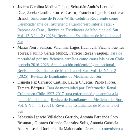
Javiera Carolina Medina Palma, Sebastián Andrés Lerzundi
Diaz, Josefa Carolina Correa Castro, Francisco Ignacio Contreras
Brandt,
Síndrome de Prader-Willi: Celulitis Recurrente como
Desencadenante de Insuficiencia Cardiorrespiratoria Fatal -
Reporte de Caso
,
Revista de Estudiantes de Medicina del Sur:
Vol. 13 Núm. 2 (2025): Revista de Estudiantes de Medicina del
Sur
Matías Neira Salazar, Valentina Lagos Huenuvil, Vicente Fuentes
Torres, Paulino Garate Muñoz, Patricio Reyes Vásquez,
Tasa de
mortalidad por insuficiencia cardíaca como causa básica en Chile
periodo 2016-2023: Actualización epidemiológica nacional
,
Revista de Estudiantes de Medicina del Sur: Vol. 13 Núm. 2
(2025): Revista de Estudiantes de Medicina del Sur
Daniela Paz Carrasco Castillo, Laura Chuecas, Pablo Flores,
Tamara Bórquez,
Tasa de mortalidad por Enfermedad Renal
Crónica en Chile 1997-2017, una enfermedad que acecha a la
población chilena.
,
Revista de Estudiantes de Medicina del Sur:
Vol. 9 Núm. 1 (2021): Revista de Estudiantes de Medicina del
Sur
Sebastián Ignacio Villalobos Garrido, Antonia Fernanda Soto
Besamat , Gustavo Orlando Gonzalez Solis, Antonia Gabriela
Alonzo Leal , Doris Padilla Maldonado,
De estatus convulsivo a