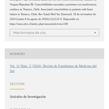
Vergara Riquelme BI. Comorbilidades asociadas a pacientes con insuficiencia
cardíaca en Temuco, Chile: Associated comorbidities in patients with heart
failure in Temuco, Chile. Rev Estud Med Sur [Internet]. 28 de noviembre de
2024 [citado 8 de agosto de 2026];11(2):25-9. Disponible en:
https://rems.ufro.cl/index.php/rems/article/view/248
Más formatos de cita
NÚMERO
Vol. 11 Núm. 2 (2024): Revista de Estudiantes de Medicina del
Sur
SECCIÓN
Artículos de Investigación