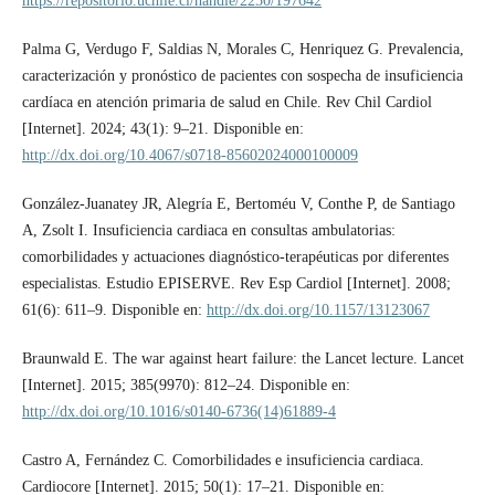
https://repositorio.uchile.cl/handle/2250/197642
Palma G, Verdugo F, Saldias N, Morales C, Henriquez G. Prevalencia,
caracterización y pronóstico de pacientes con sospecha de insuficiencia
cardíaca en atención primaria de salud en Chile. Rev Chil Cardiol
[Internet]. 2024; 43(1): 9–21. Disponible en:
http://dx.doi.org/10.4067/s0718-85602024000100009
González-Juanatey JR, Alegría E, Bertoméu V, Conthe P, de Santiago
A, Zsolt I. Insuficiencia cardiaca en consultas ambulatorias:
comorbilidades y actuaciones diagnóstico-terapéuticas por diferentes
especialistas. Estudio EPISERVE. Rev Esp Cardiol [Internet]. 2008;
61(6): 611–9. Disponible en:
http://dx.doi.org/10.1157/13123067
Braunwald E. The war against heart failure: the Lancet lecture. Lancet
[Internet]. 2015; 385(9970): 812–24. Disponible en:
http://dx.doi.org/10.1016/s0140-6736(14)61889-4
Castro A, Fernández C. Comorbilidades e insuficiencia cardiaca.
Cardiocore [Internet]. 2015; 50(1): 17–21. Disponible en: