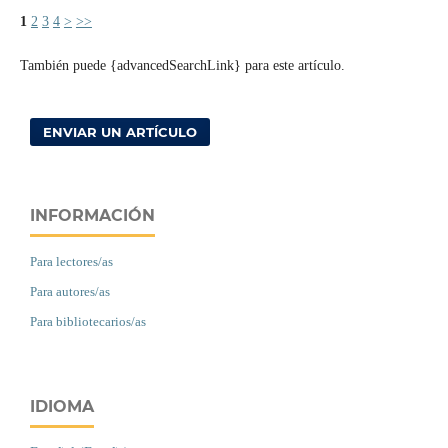
1
2
3
4
>
>>
También puede {advancedSearchLink} para este artículo.
ENVIAR UN ARTÍCULO
INFORMACIÓN
Para lectores/as
Para autores/as
Para bibliotecarios/as
IDIOMA