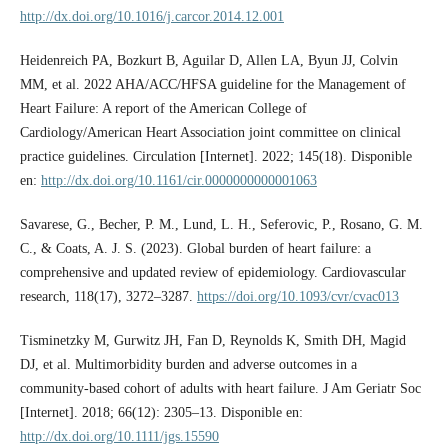
http://dx.doi.org/10.1016/j.carcor.2014.12.001
Heidenreich PA, Bozkurt B, Aguilar D, Allen LA, Byun JJ, Colvin
MM, et al. 2022 AHA/ACC/HFSA guideline for the Management of
Heart Failure: A report of the American College of
Cardiology/American Heart Association joint committee on clinical
practice guidelines. Circulation [Internet]. 2022; 145(18). Disponible
en:
http://dx.doi.org/10.1161/cir.0000000000001063
Savarese, G., Becher, P. M., Lund, L. H., Seferovic, P., Rosano, G. M.
C., & Coats, A. J. S. (2023). Global burden of heart failure: a
comprehensive and updated review of epidemiology. Cardiovascular
research, 118(17), 3272–3287.
https://doi.org/10.1093/cvr/cvac013
Tisminetzky M, Gurwitz JH, Fan D, Reynolds K, Smith DH, Magid
DJ, et al. Multimorbidity burden and adverse outcomes in a
community‐based cohort of adults with heart failure. J Am Geriatr Soc
[Internet]. 2018; 66(12): 2305–13. Disponible en:
http://dx.doi.org/10.1111/jgs.15590