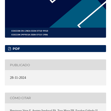
PDF
PUBLICADO
28-11-2024
CÓMO CITAR
Henriquez Vejar E, Ansieta Sandoval FA, Toro Mora FH, Escobar Galindo IJ,