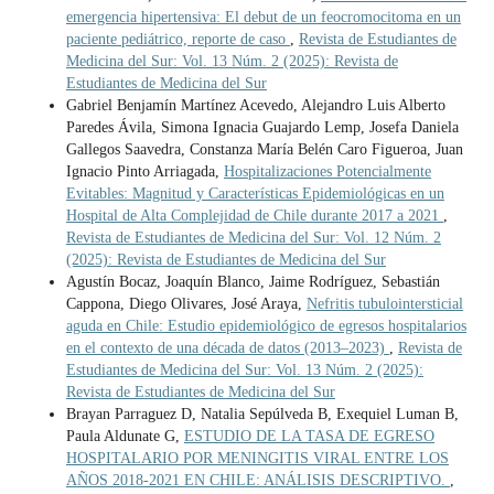
emergencia hipertensiva: El debut de un feocromocitoma en un
paciente pediátrico, reporte de caso
,
Revista de Estudiantes de
Medicina del Sur: Vol. 13 Núm. 2 (2025): Revista de
Estudiantes de Medicina del Sur
Gabriel Benjamín Martínez Acevedo, Alejandro Luis Alberto
Paredes Ávila, Simona Ignacia Guajardo Lemp, Josefa Daniela
Gallegos Saavedra, Constanza María Belén Caro Figueroa, Juan
Ignacio Pinto Arriagada,
Hospitalizaciones Potencialmente
Evitables: Magnitud y Características Epidemiológicas en un
Hospital de Alta Complejidad de Chile durante 2017 a 2021
,
Revista de Estudiantes de Medicina del Sur: Vol. 12 Núm. 2
(2025): Revista de Estudiantes de Medicina del Sur
Agustín Bocaz, Joaquín Blanco, Jaime Rodríguez, Sebastián
Cappona, Diego Olivares, José Araya,
Nefritis tubulointersticial
aguda en Chile: Estudio epidemiológico de egresos hospitalarios
en el contexto de una década de datos (2013–2023)
,
Revista de
Estudiantes de Medicina del Sur: Vol. 13 Núm. 2 (2025):
Revista de Estudiantes de Medicina del Sur
Brayan Parraguez D, Natalia Sepúlveda B, Exequiel Luman B,
Paula Aldunate G,
ESTUDIO DE LA TASA DE EGRESO
HOSPITALARIO POR MENINGITIS VIRAL ENTRE LOS
AÑOS 2018-2021 EN CHILE: ANÁLISIS DESCRIPTIVO.
,