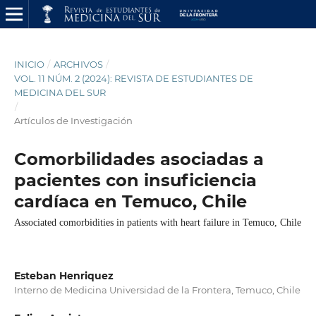
INICIO
/
ARCHIVOS
/
VOL. 11 NÚM. 2 (2024): REVISTA DE ESTUDIANTES DE
MEDICINA DEL SUR
/
Artículos de Investigación
Comorbilidades asociadas a
pacientes con insuficiencia
cardíaca en Temuco, Chile
Associated comorbidities in patients with heart failure in Temuco, Chile
Esteban Henriquez
Interno de Medicina Universidad de la Frontera, Temuco, Chile