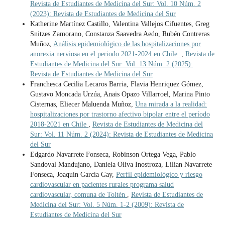
Revista de Estudiantes de Medicina del Sur: Vol. 10 Núm. 2
(2023): Revista de Estudiantes de Medicina del Sur
Katherine Martínez Castillo, Valentina Vallejos Cifuentes, Greg
Snitzes Zamorano, Constanza Saavedra Aedo, Rubén Contreras
Muñoz,
Análisis epidemiológico de las hospitalizaciones por
anorexia nerviosa en el periodo 2021-2024 en Chile.
,
Revista de
Estudiantes de Medicina del Sur: Vol. 13 Núm. 2 (2025):
Revista de Estudiantes de Medicina del Sur
Franchesca Cecilia Lecaros Barria, Flavia Henriquez Gómez,
Gustavo Moncada Urzúa, Anais Opazo Villarroel, Marina Pinto
Cisternas, Eliecer Maluenda Muñoz,
Una mirada a la realidad:
hospitalizaciones por trastorno afectivo bipolar entre el período
2018-2021 en Chile
,
Revista de Estudiantes de Medicina del
Sur: Vol. 11 Núm. 2 (2024): Revista de Estudiantes de Medicina
del Sur
Edgardo Navarrete Fonseca, Robinson Ortega Vega, Pablo
Sandoval Mandujano, Daniela Oliva Inostroza, Lilian Navarrete
Fonseca, Joaquín García Gay,
Perfil epidemiológico y riesgo
cardiovascular en pacientes rurales programa salud
cardiovascular, comuna de Toltén
,
Revista de Estudiantes de
Medicina del Sur: Vol. 5 Núm. 1-2 (2009): Revista de
Estudiantes de Medicina del Sur