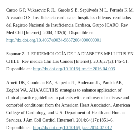
Castro G P, Vukasovic R JL, Garcés S E, Sepúlveda M L, Ferrada K M,
Alvarado O S. Insuficiencia cardíaca en hospitales chilenos: resultados
del Registro Nacional de Insuficiencia Cardíaca, Grupo ICARO. Rev
Med Chil [Internet]. 2004; 132(6). Disponible en:
http://dx.doi.org/10.4067/s0034-98872004000600001
Sapunar Z. J. EPIDEMIOLOGÍA DE LA DIABETES MELLITUS EN
CHILE. Rev médica Clín Las Condes [Internet]. 2016;27(2):146–51.
Disponible en:
http://dx.doi.org/10.1016/j.rmclc.2016.04.003
Arnett DK, Goodman RA, Halperin JL, Anderson JL, Parekh AK,
Zoghbi WA. AHA/ACC/HHS strategies to enhance application of
clinical practice guidelines in patients with cardiovascular disease and
comorbid conditions: from the American Heart Association, American
College of Cardiology, and U.S. Department of Health and Human
Services. J Am Coll Cardiol [Internet]. 2014;64(17):1851–6.
Disponible en:
http://dx.doi.org/10.1016/j.jacc.2014.07.012