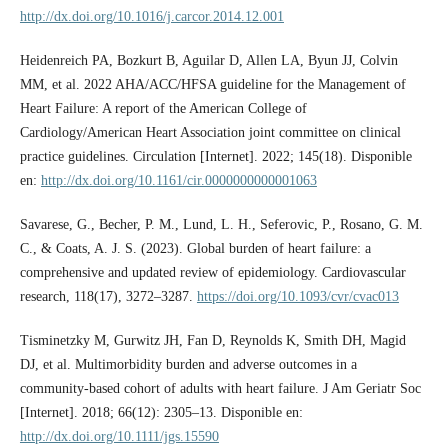
http://dx.doi.org/10.1016/j.carcor.2014.12.001
Heidenreich PA, Bozkurt B, Aguilar D, Allen LA, Byun JJ, Colvin
MM, et al. 2022 AHA/ACC/HFSA guideline for the Management of
Heart Failure: A report of the American College of
Cardiology/American Heart Association joint committee on clinical
practice guidelines. Circulation [Internet]. 2022; 145(18). Disponible
en:
http://dx.doi.org/10.1161/cir.0000000000001063
Savarese, G., Becher, P. M., Lund, L. H., Seferovic, P., Rosano, G. M.
C., & Coats, A. J. S. (2023). Global burden of heart failure: a
comprehensive and updated review of epidemiology. Cardiovascular
research, 118(17), 3272–3287.
https://doi.org/10.1093/cvr/cvac013
Tisminetzky M, Gurwitz JH, Fan D, Reynolds K, Smith DH, Magid
DJ, et al. Multimorbidity burden and adverse outcomes in a
community‐based cohort of adults with heart failure. J Am Geriatr Soc
[Internet]. 2018; 66(12): 2305–13. Disponible en:
http://dx.doi.org/10.1111/jgs.15590