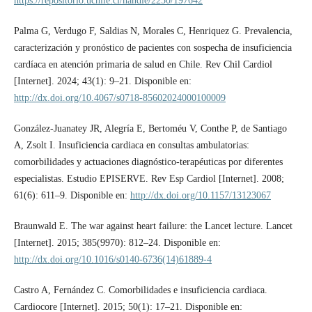
https://repositorio.uchile.cl/handle/2250/197642
Palma G, Verdugo F, Saldias N, Morales C, Henriquez G. Prevalencia,
caracterización y pronóstico de pacientes con sospecha de insuficiencia
cardíaca en atención primaria de salud en Chile. Rev Chil Cardiol
[Internet]. 2024; 43(1): 9–21. Disponible en:
http://dx.doi.org/10.4067/s0718-85602024000100009
González-Juanatey JR, Alegría E, Bertoméu V, Conthe P, de Santiago
A, Zsolt I. Insuficiencia cardiaca en consultas ambulatorias:
comorbilidades y actuaciones diagnóstico-terapéuticas por diferentes
especialistas. Estudio EPISERVE. Rev Esp Cardiol [Internet]. 2008;
61(6): 611–9. Disponible en:
http://dx.doi.org/10.1157/13123067
Braunwald E. The war against heart failure: the Lancet lecture. Lancet
[Internet]. 2015; 385(9970): 812–24. Disponible en:
http://dx.doi.org/10.1016/s0140-6736(14)61889-4
Castro A, Fernández C. Comorbilidades e insuficiencia cardiaca.
Cardiocore [Internet]. 2015; 50(1): 17–21. Disponible en: