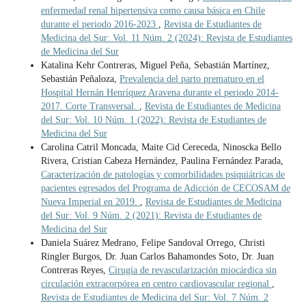
enfermedad renal hipertensiva como causa básica en Chile
durante el periodo 2016-2023
,
Revista de Estudiantes de
Medicina del Sur: Vol. 11 Núm. 2 (2024): Revista de Estudiantes
de Medicina del Sur
Katalina Kehr Contreras, Miguel Peña, Sebastián Martínez,
Sebastián Peñaloza,
Prevalencia del parto prematuro en el
Hospital Hernán Henríquez Aravena durante el periodo 2014-
2017. Corte Transversal.
,
Revista de Estudiantes de Medicina
del Sur: Vol. 10 Núm. 1 (2022): Revista de Estudiantes de
Medicina del Sur
Carolina Catril Moncada, Maite Cid Cereceda, Ninoscka Bello
Rivera, Cristian Cabeza Hernández, Paulina Fernández Parada,
Caracterización de patologías y comorbilidades psiquiátricas de
pacientes egresados del Programa de Adicción de CECOSAM de
Nueva Imperial en 2019.
,
Revista de Estudiantes de Medicina
del Sur: Vol. 9 Núm. 2 (2021): Revista de Estudiantes de
Medicina del Sur
Daniela Suárez Medrano, Felipe Sandoval Orrego, Christi
Ringler Burgos, Dr. Juan Carlos Bahamondes Soto, Dr. Juan
Contreras Reyes,
Cirugía de revascularización miocárdica sin
circulación extracorpórea en centro cardiovascular regional
,
Revista de Estudiantes de Medicina del Sur: Vol. 7 Núm. 2