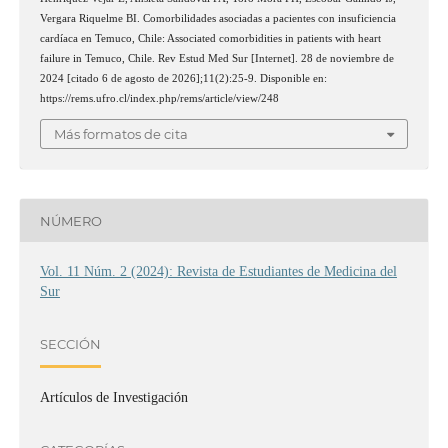
Vergara Riquelme BI. Comorbilidades asociadas a pacientes con insuficiencia
cardíaca en Temuco, Chile: Associated comorbidities in patients with heart
failure in Temuco, Chile. Rev Estud Med Sur [Internet]. 28 de noviembre de
2024 [citado 6 de agosto de 2026];11(2):25-9. Disponible en:
https://rems.ufro.cl/index.php/rems/article/view/248
Más formatos de cita
NÚMERO
Vol. 11 Núm. 2 (2024): Revista de Estudiantes de Medicina del
Sur
SECCIÓN
Artículos de Investigación