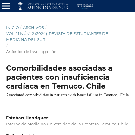
INICIO
/
ARCHIVOS
/
VOL. 11 NÚM. 2 (2024): REVISTA DE ESTUDIANTES DE
MEDICINA DEL SUR
/
Artículos de Investigación
Comorbilidades asociadas a
pacientes con insuficiencia
cardíaca en Temuco, Chile
Associated comorbidities in patients with heart failure in Temuco, Chile
Esteban Henriquez
Interno de Medicina Universidad de la Frontera, Temuco, Chile