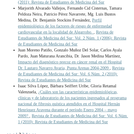
(2011): Revista de Estudiantes de Medicina del Sur
Marjorith Alvarado Vallejos, Fernando Cid Cisternas, Tamara
Peldoza Neira, Patricio Pérez Navarrete, Mg. Luis Bustos
Medina, Dr. Benjamín Stockins Fernández,
Perfil
epidemiológico de los factores de riesgo de enfermedad
cardiovascular en la localidad de Algarrobo.
,
Revista de
Estudiantes de Medicina del Sur: Vol. 2 Núm. 1 (2006): Revista
de Estudiantes de Medicina del Sur
Juan Moreno Patiño, Gonzalo Muñoz Del Solar, Carlos Ayala
Pardo, Juan Maturana Arancibia, Dr. Jason Medina Martínez,
Impacto del diagnóstico precoz en cáncer renal en el Hospital
Dr. Lautaro Navarro Avaria, Punta Arenas 2004-2009
,
Revista
de Estudiantes de Medicina del Sur: Vol. 6 Núm. 2 (2010):
Revista de Estudiantes de Medicina del Sur
Isaac Silva López, Bárbara Seiffert Uribe, Gloria Retamal
Valenzuela,
¿Cuáles son las características epidemiológicas,
clínicas y de laboratorio de los pacientes ingresados al programa
nacional de fibrosis quística atendidos en el Hospital Hernán
Henríquez Aravena durante el período Enero 2004 – mayo
2009?
,
Revista de Estudiantes de Medicina del Sur: Vol. 6 Núm.
1 (2010): Revista de Estudiantes de Medicina del Sur