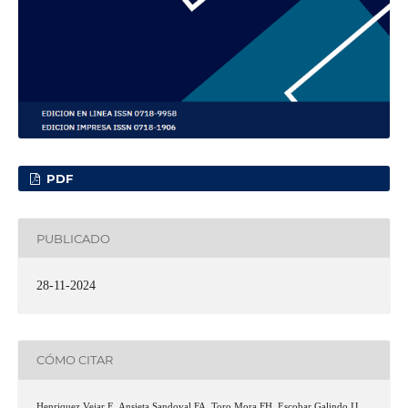
PDF
PUBLICADO
28-11-2024
CÓMO CITAR
Henriquez Vejar E, Ansieta Sandoval FA, Toro Mora FH, Escobar Galindo IJ,