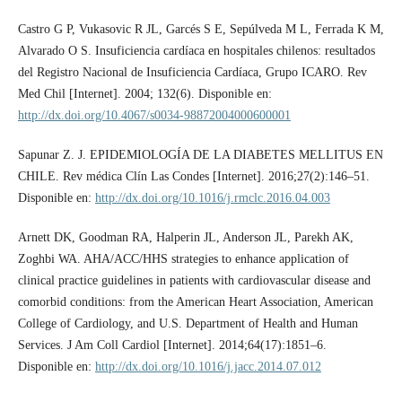
Castro G P, Vukasovic R JL, Garcés S E, Sepúlveda M L, Ferrada K M,
Alvarado O S. Insuficiencia cardíaca en hospitales chilenos: resultados
del Registro Nacional de Insuficiencia Cardíaca, Grupo ICARO. Rev
Med Chil [Internet]. 2004; 132(6). Disponible en:
http://dx.doi.org/10.4067/s0034-98872004000600001
Sapunar Z. J. EPIDEMIOLOGÍA DE LA DIABETES MELLITUS EN
CHILE. Rev médica Clín Las Condes [Internet]. 2016;27(2):146–51.
Disponible en:
http://dx.doi.org/10.1016/j.rmclc.2016.04.003
Arnett DK, Goodman RA, Halperin JL, Anderson JL, Parekh AK,
Zoghbi WA. AHA/ACC/HHS strategies to enhance application of
clinical practice guidelines in patients with cardiovascular disease and
comorbid conditions: from the American Heart Association, American
College of Cardiology, and U.S. Department of Health and Human
Services. J Am Coll Cardiol [Internet]. 2014;64(17):1851–6.
Disponible en:
http://dx.doi.org/10.1016/j.jacc.2014.07.012