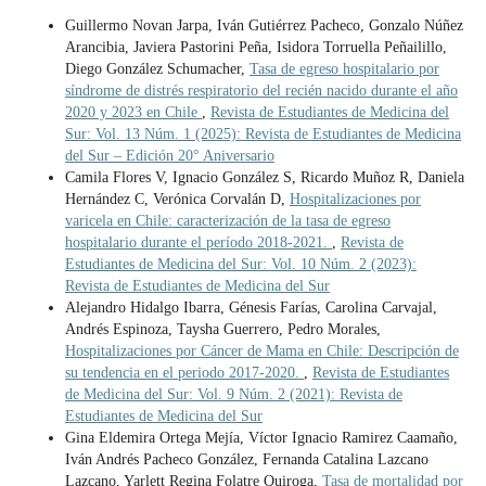
Guillermo Novan Jarpa, Iván Gutiérrez Pacheco, Gonzalo Núñez
Arancibia, Javiera Pastorini Peña, Isidora Torruella Peñailillo,
Diego González Schumacher,
Tasa de egreso hospitalario por
síndrome de distrés respiratorio del recién nacido durante el año
2020 y 2023 en Chile
,
Revista de Estudiantes de Medicina del
Sur: Vol. 13 Núm. 1 (2025): Revista de Estudiantes de Medicina
del Sur – Edición 20° Aniversario
Camila Flores V, Ignacio González S, Ricardo Muñoz R, Daniela
Hernández C, Verónica Corvalán D,
Hospitalizaciones por
varicela en Chile: caracterización de la tasa de egreso
hospitalario durante el período 2018-2021.
,
Revista de
Estudiantes de Medicina del Sur: Vol. 10 Núm. 2 (2023):
Revista de Estudiantes de Medicina del Sur
Alejandro Hidalgo Ibarra, Génesis Farías, Carolina Carvajal,
Andrés Espinoza, Taysha Guerrero, Pedro Morales,
Hospitalizaciones por Cáncer de Mama en Chile: Descripción de
su tendencia en el periodo 2017-2020.
,
Revista de Estudiantes
de Medicina del Sur: Vol. 9 Núm. 2 (2021): Revista de
Estudiantes de Medicina del Sur
Gina Eldemira Ortega Mejía, Víctor Ignacio Ramirez Caamaño,
Iván Andrés Pacheco González, Fernanda Catalina Lazcano
Lazcano, Yarlett Regina Folatre Quiroga,
Tasa de mortalidad por