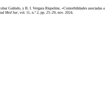
scobar Galindo, y B. I. Vergara Riquelme, «Comorbilidades asociadas a 
tud Med Sur
, vol. 11, n.º 2, pp. 25–29, nov. 2024.