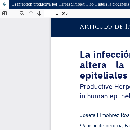
La infección productiva por Herpes Simplex Tipo 1 altera la biogénesis 