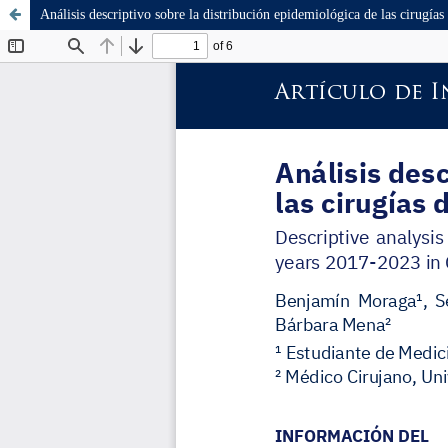
Análisis descriptivo sobre la distribución epidemiológica de las cirugía